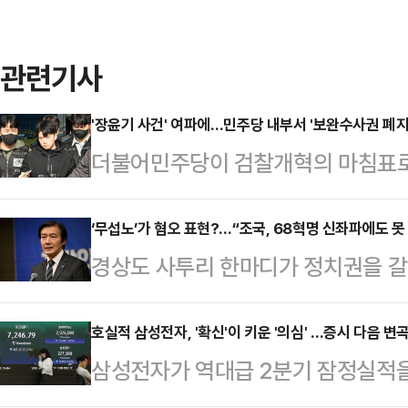
관련기사
'장윤기 사건' 여파에…민주당 내부서 '보완수사권 폐지
더불어민주당이 검찰개혁의 마침표로 
당론이 최근 발생한 '광주 여고생 살
센 격론에 휩싸일 전망이다. 경찰의
‘무섭노’가 혐오 표현?…“조국, 68혁명 신좌파에도 못
경상도 사투리 한마디가 정치권을 갈
아낸 사실이 드러나면서, 제도 폐지
멤버 원이가 유튜브 방송에서 쓴 ‘무
신중론이 고개를 들고 있어서다. 특
이라는 지적이 나오자, 조국 전 조국
호실적 삼성전자, '확신'이 키운 '의심' …증시 다음 변
서 당내 세력 대결과 여야 대치 전
삼성전자가 역대급 2분기 잠정실적
별법’을 제시한 데 이어 이튿날에는 
민주당 의원은 8일 페이스북에 "검
코스피도 부진한 흐름을 거듭하고 있