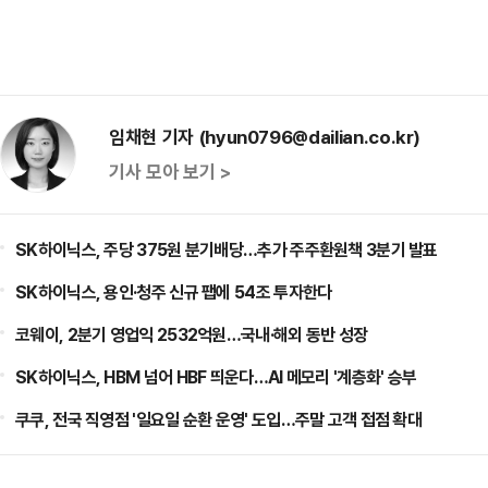
임채현 기자 (hyun0796@dailian.co.kr)
기사 모아 보기 >
SK하이닉스, 주당 375원 분기배당…추가 주주환원책 3분기 발표
SK하이닉스, 용인·청주 신규 팹에 54조 투자한다
코웨이, 2분기 영업익 2532억원…국내·해외 동반 성장
SK하이닉스, HBM 넘어 HBF 띄운다…AI 메모리 '계층화' 승부
쿠쿠, 전국 직영점 '일요일 순환 운영' 도입…주말 고객 접점 확대