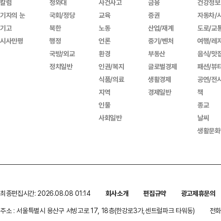
칼럼
청와대
사건사고
금융
건강정보
기자의 눈
국회/정당
교육
증권
자동차/
기고
북한
노동
산업/재계
도로/교
시사만평
행정
언론
중기/벤처
여행/레
국방/외교
환경
부동산
음식/맛
정치일반
인권/복지
글로벌경제
패션/뷰
식품/의료
생활경제
공연/전
지역
경제일반
책
인물
종교
사회일반
날씨
생활문화
최종편집시간: 2026.08.08 01:14
회사소개
편집규약
광고제휴문의
주소 : 서울특별시 용산구 서빙고로 17, 18층(한강로3가,센트럴파크 타워동)
전화 