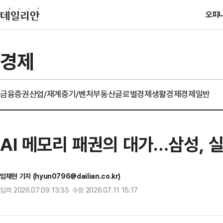
오피
경제
금융
증권
산업/재계
중기/벤처
부동산
글로벌경제
생활경제
경제일반
AI 메모리 패권의 대가…삼성, 
임채현 기자 (hyun0796@dailian.co.kr)
입력 2026.07.09 13:35 수정 2026.07.11 15:17