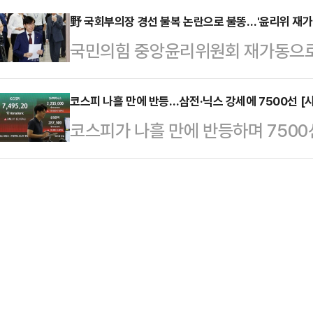
이상 사용하지 말아야 한다”며 가세
는 반대한다"면서…
지 불거진 가운데 이달 말 빅테크 기
野 국회부의장 경선 불복 논란으로 불똥…'윤리위 재가
일 생방송한 데일리안TV 정치 시사 
국민의힘 중앙윤리위원회 재가동으로 
까지 국내증시 변동성이 불가피할 전
서 이 논란을 조국 전 대표의 정체성
지는 모양새다. 친한(친한동훈)계를
코스피 지수는 전 거래일보다 409.52
안의 성격부…
선 불복 사태까지 불거졌기 때문이다
코스피 나흘 만에 반등…삼전·닉스 강세에 7500선 [
을 마쳤다.국내증시 방향성을 결정
코스피가 나흘 만에 반등하며 7500
에 우려가 나오고 있다.조경태 의원
6.25%, 5.68% 급락하며 지수
수세가 유입된 가운데 삼성전자와 S
에 장 대표에 대한 징계 요청서를 접수
2분기 잠정실적에서…
이끌고 있다.9일 한국거래소에 따르면
벌였다는 주장인데, 지난 전당대회 
전 거래일 대비 263.45포인트(3.6
다고 밝혔지만 약속을 이행하지 않은
수는 전 거래일(7246.79)보다 239
는 행위"라고 설명했…
거래를 시작한 뒤 장중 7540.45
별로는 기관과 외국인이 각각 4592