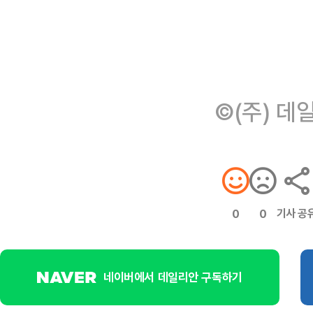
©(주) 데
기사 공
0
0
네이버에서 데일리안 구독하기