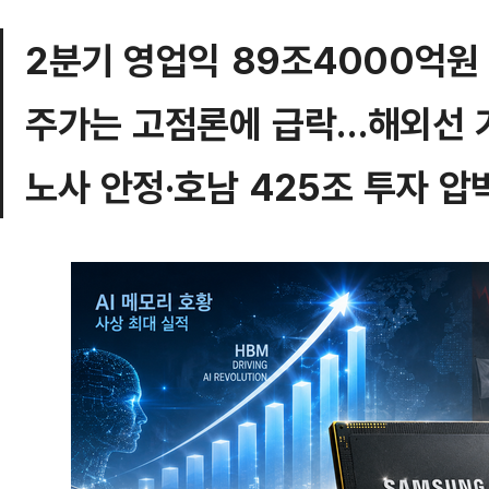
2분기 영업익 89조4000억원
주가는 고점론에 급락…해외선 
노사 안정·호남 425조 투자 압