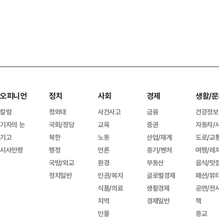
오피니언
정치
사회
경제
생활/문
칼럼
청와대
사건사고
금융
건강정보
기자의 눈
국회/정당
교육
증권
자동차/
기고
북한
노동
산업/재계
도로/교
시사만평
행정
언론
중기/벤처
여행/레
국방/외교
환경
부동산
음식/맛
정치일반
인권/복지
글로벌경제
패션/뷰
식품/의료
생활경제
공연/전
지역
경제일반
책
인물
종교