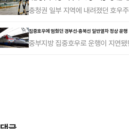
지역에는 50~100㎜의 비가 더 
충청권 일부 지역에 내려졌던 호우
영등포·동작·관악·금천구를 포함한
"시간당 최대 50㎜의 강한 비가 
는 중앙재난안전대책본부(중대본) 1
또는 12시간 강우량이 110㎜ 이상
…
15분을 기해 대전에 호우경보를 발효했
집중호우에 멈췄던 경부선·충북선 일반열차 정상 운행
분 기준 서울 지역 일 강수량은 구로 
중부지방 집중호우로 운행이 지연됐
룡도 호우경보가 내려졌다.호우경보는
(기상청) 11.5㎜, 마포 11.0㎜
상 재개됐다.9일 한국철도공사(코레일
시간 강우량이 180㎜를 넘을 것으
내 곳곳의…
9시 52분부터 충북선 일반열차 운행
날 오후부터 충남권 남부를 중심으로
중이다.이날 오전 코레일은 경부선 
내릴 것으로 전망했다. 9일까지 충청
적인 안전확보 차원에서 대전역에서
보됐고 최대 200㎜ 이…
호 5대, 익산역에서 출발해 용산역까
있다.다만 이번 열차운행 재개 이후
있다.현재 코레일은 코…
댓글