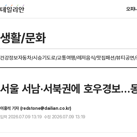
오피
생활/문화
건강정보
자동차/시승기
도로/교통
여행/레저
음식/맛집
패션/뷰티
공연
서울 서남·서북권에 호우경보…
이홍석 기자 (redstone@dailian.co.kr)
입력 2026.07.09 13:19 수정 2026.07.09 13:19