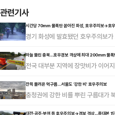
관련기사
시간당 70㎜ 물폭탄 쏟아진 화성, 호우주의보→호
경기 화성에 발효됐던 호우주의보가 
기 화성에 시간당 70㎜에 달하는 집
시를 기해 호우경보로 격상했다고 밝
하늘 뚫린 충북...호우경보 격상에 최대 200㎜ 물폭
전국 대부분 지역에 장맛비가 이어지
시간 동안 70.5㎜의 매우 강한 
됐다.9일 기상청은 이날 오전 6시 기준
은 경기 평택·안성·화성, 광주, 전남
천, 음성, 단양, 증평 등 9개 시·
잔뜩 몰려온 먹구름…서울도 '강한 비' 호우주의보
안·아산, 충북 진천·음성·증평이다
충청권에 강한 비를 뿌린 구름대가
청주에 발효됐던 호우주의보는 각각 오
12시간 강우량이 180㎜를 넘을 
가 발령됐다.기상청은 9일 오전 10
경보로 격상됐다.청주기상지청은 충북
"도내에 많은…
서남권에 호우주의보를 발령했다고 밝
대전·공주·부여 등 호우주의보→경보 격상...중대본 1