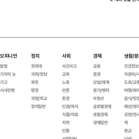
오피니언
정치
사회
경제
생활/문
칼럼
청와대
사건사고
금융
건강정보
기자의 눈
국회/정당
교육
증권
자동차/
기고
북한
노동
산업/재계
도로/교
시사만평
행정
언론
중기/벤처
여행/레
국방/외교
환경
부동산
음식/맛
정치일반
인권/복지
글로벌경제
패션/뷰
식품/의료
생활경제
공연/전
지역
경제일반
책
인물
종교
사회일반
날씨