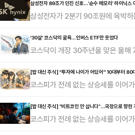
지 불거진 가운데 이달 말 빅테크 기
삼성전자 89조가 던진 신호…'순수 메모리' 하이닉스
삼성전자가 2분기 90조원에 육박하
까지 국내증시 변동성이 불가피할 전
기대감도 함께 높아지고 있다. 삼성
코스피 지수는 전 거래일보다 409.52
히 메모리 부문에서 발생한 것으로 
‘30살’ 코스닥의 굴욕…인버스 ETF만 웃었다
을 마쳤다.국내증시 방향성을 결정
코스닥이 개장 30주년을 맞은 올해 
다 HBM 매출 비중이 높고 메모리 
6.25%, 5.68% 급락하며 지수
깝다.연초 ‘천스닥(코스닥 1000)’
영되는 구조인 만큼, 2분기 영업이익
2분기 잠정실적에서…
자 매력이 약화되면서 인버스 상품이
[밥 대신 주식] “투자에 나이가 어딨어” 10대부터 8
이 나온다.9일 업계와 증권가에 따르
코스피가 전례 없는 상승세를 이어가
면 코스닥 지수는 최근 한 달 동안 14.
이익 컨센서스는 65조원대 중반 수
국’이 됐다. 주식(株式)이 주식(主食
같은 기간 코스피 낙폭(13.67%·83
근 시장 기대치를 …
을 쏟아붓는 이들이 늘어나고 있다.
[밥 대신 주식] "비트코인 안 삽니다"…국장으로 향한
에 따라 코스닥 하락에 베팅하는 인버
코스피가 전례 없는 상승세를 이어가
할 지점도 있다. 과도한 낙관론과 특
위권에 이름을 올렸다.‘KIWOOM 
국’이 됐다. 주식(株式)이 주식(主食
요인이 될 수 있다. 국내 주식시장에