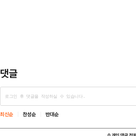
을 쏟아붓는 이들이 늘어나고 있다.
야 할 위험 요인을 균형 있게 들여다보
할 지점도 있다. 과도한 낙관론과 특
로는 노후가 불안하더라고요. ”은퇴 
요인이 될 수 있다. 국내 주식시장에
씨는 …
야 할 위험 요인을 균형 있게 들여다
일어나면 업비트를 켰는데 요즘은 증
모씨는 2…
댓글
최신순
찬성순
반대순
0 개의 댓글 전