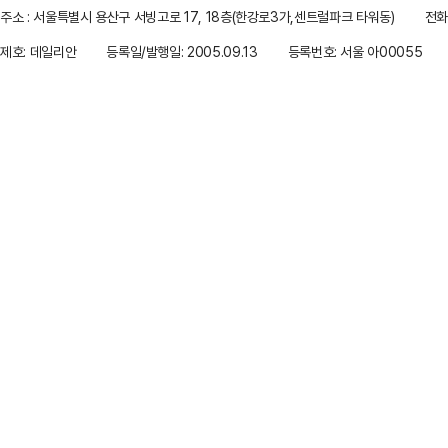
주소 : 서울특별시 용산구 서빙고로 17, 18층(한강로3가,센트럴파크 타워동)
전화 
제호: 데일리안
등록일/발행일: 2005.09.13
등록번호: 서울 아00055