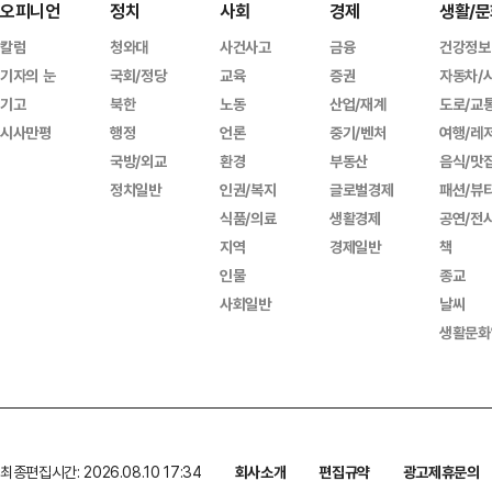
오피니언
정치
사회
경제
생활/문
칼럼
청와대
사건사고
금융
건강정보
기자의 눈
국회/정당
교육
증권
자동차/
기고
북한
노동
산업/재계
도로/교
시사만평
행정
언론
중기/벤처
여행/레
국방/외교
환경
부동산
음식/맛
정치일반
인권/복지
글로벌경제
패션/뷰
식품/의료
생활경제
공연/전
지역
경제일반
책
인물
종교
사회일반
날씨
생활문화
최종편집시간: 2026.08.10 17:34
회사소개
편집규약
광고제휴문의