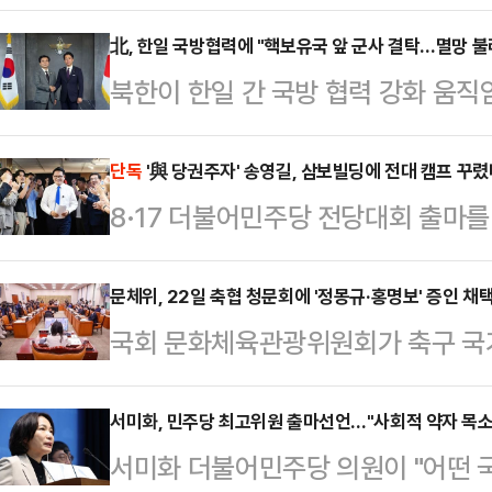
반발에 "잊혔던 선호투표제를 되살린
송 의원 캠프의 강민석 대변인은 9
北, 한일 국방협력에 "핵보유국 앞 군사 결탁…멸망 불
북한이 한일 간 국방 협력 강화 움
간직해 온 개혁적이면서 선진적인 제
적수국들의 무분별한 군사적 결탁 
인은 "선호투표제를 흔들지 말라"며
망동"이라고 밝혔다.강철수 북한 대
단독
'與 당권주자' 송영길, 삼보빌딩에 전대 캠프 꾸렸
처음으로 도입한 것은 2002년 대선
8·17 더불어민주당 전당대회 출마를
망을 자초하는 위험천만한 군사적 결
리 민주당의 자랑스러운 역사인 '노무
빌딩에 선거캠프를 마련하고 본격적인
최근 한일 국방장관 회담, 일본 자
민주당은 '국민 참…
인됐다.9일 데일리안 취재에 따르면
문체위, 22일 축협 청문회에 '정몽규·홍명보' 증인 
사례를 언급하며 "일본과 한국 내부
국회 문화체육관광위원회가 축구 국
을 마련하고 실무 운영을 시작했다. 
약하였다는 소리들이 나오고 있는 것
회의 운영 실태 전반에 대한 문제점
빌딩에 마련돼 있다"고 말했다.또 다
강 실장은 한일 간 '상호…
개최하기로 했다. 정몽규 전 축구협
서미화, 민주당 최고위원 출마선언…"사회적 약자 목소
역 일정이 있다"면서도 "캠프는 전부
서미화 더불어민주당 의원이 "어떤 
채택됐고, 박지성 국제축구연맹(FIFA
전날 민주당 중앙당사에서 출마를 공