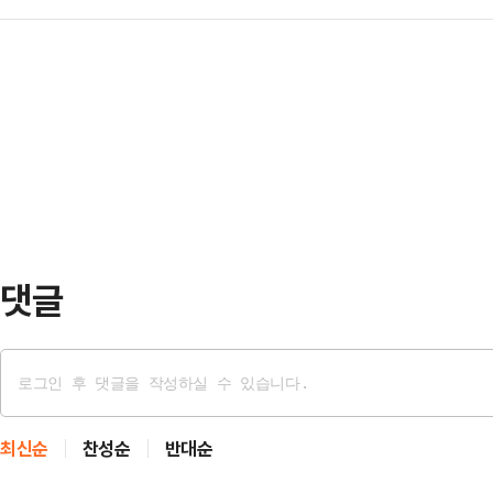
불가 모두의 민주당이라는 꿈을 향해 한
수는 참고인 명단에 이름을 올렸다.
내고 있다. 별…
당대회 최고위원 선거 출마를 공식
열어 '대한축구협회 현안 관련 청문회
동가 출신인 서미화 의원은 9일 국
이같이 결정했다.더불어민주당 소속
여성, 노인, 아동 등 우리 사회 약자
팀 감독 선임 절차와 …
뿌리 뽑고 늘 변방에 취약하게 놓여
서 가장 크게 대변하겠다"며 이같이 
보이는 눈으로 …
댓글
최신순
찬성순
반대순