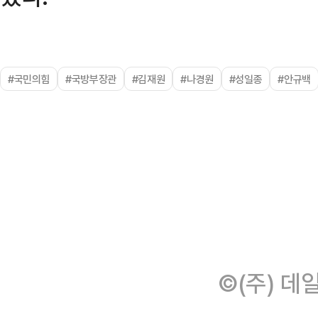
#국민의힘
#국방부장관
#김재원
#나경원
#성일종
#안규백
©(주) 데