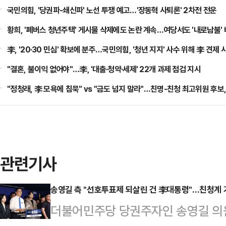
국민의힘, '당권파-쇄신파' 노선 투쟁 예고…'장동혁 사퇴론' 2차전 전운
황희, '폐버스 청년주택' 게시물 삭제에도 논란 계속…여당서도 '내로남불'
李, '20·30 민심' 확보에 분주…국민의힘, '청년 지지' 사수 위해 李 견제 
"결혼, 불이익 없어야"…李, '대출·청약·세제' 22개 과제 점검 지시
"정청래, 李 모욕에 침묵" vs "금도 넘지 말라"…친명-친청 최고위원 후보
관련기사
송영길 측 "선호투표제 되살린 건 李대통령"…친청계 겨
더불어민주당 당권주자인 송영길 의