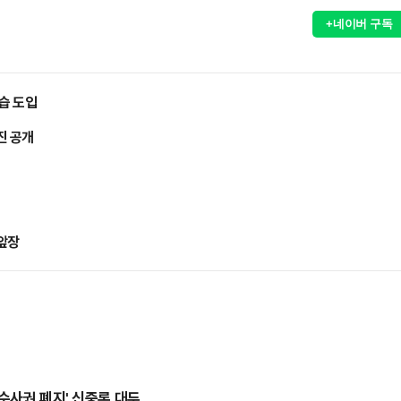
+네이버 구독
습 도입
진 공개
 앞장
수사권 폐지' 신중론 대두