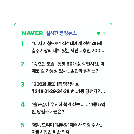
실시간 랭킹뉴스
1
6
“다시 시청으로” 김선태에게 전한 40세
김민석, 
충주시장의 재치 있는 제안…추천 2000
누적 결과
개
2
7
"숙련된 모습" 통영 60대女 살인사건, 미
"정청래,
제로 갈 가능성 있나…범인의 실체는?
말라"…친
격돌
3
8
1236회 로또 1등 당첨번호
최악의 
'12·18·21·29·34·38'번…1등 당첨지역
낮 최고 
어디?
4
9
"출근길에 우연히 복권 샀는데…" 1등 5억
‘탄약 고
원 당첨자 사연은?
색출하라
5
10
경찰, 드라마 '김부장' 제작사 회장 수사…
장애인 밀
자본시장법 위반 의혹
심도 실형