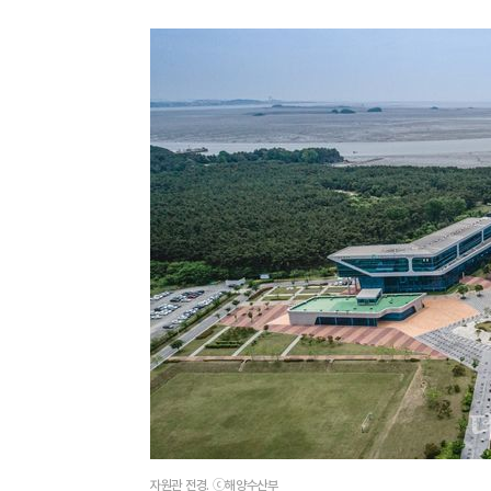
자원관 전경. ⓒ해양수산부