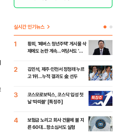
실시간 인기뉴스
1
6
황희, '폐버스 청년주택' 게시물 삭
李,
제에도 논란 계속…여당서도 '내
국민
로남불' 비판
李 
려
2
7
김민석, 제주·인천서 정청래 누르
정청
고 1위…누적 결과도 金 선두
판"
민석
교
3
8
코스모로보틱스, 코스닥 입성 첫
[속
날 ‘따따블’ [특징주]
선거
리
4
9
보험금 노리고 회사 건물에 불 지
"정
른 60대…항소심서도 실형
도 