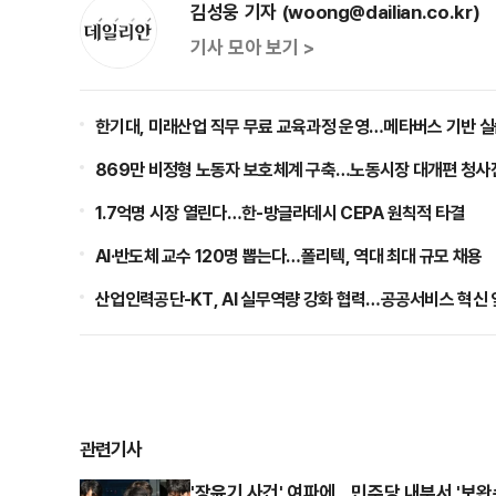
김성웅 기자 (woong@dailian.co.kr)
기사 모아 보기 >
한기대, 미래산업 직무 무료 교육과정 운영…메타버스 기반 실
869만 비정형 노동자 보호체계 구축…노동시장 대개편 청사
1.7억명 시장 열린다…한-방글라데시 CEPA 원칙적 타결
AI·반도체 교수 120명 뽑는다…폴리텍, 역대 최대 규모 채용
산업인력공단-KT, AI 실무역량 강화 협력…공공서비스 혁신
관련기사
'장윤기 사건' 여파에…민주당 내부서 '보완