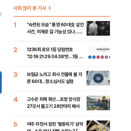
사회 많이 본 기사
지
1
"숙련된 모습" 통영 60대女 살인
사건, 미제로 갈 가능성 있나…범
인의 실체는?
2
1236회 로또 1등 당첨번호
'12·18·21·29·34·38'번…1등 당
첨지역 어디?
3
보험금 노리고 회사 건물에 불 지
른 60대…항소심서도 실형
4
고수온 피해 확산…포항 양식장
27곳서 물고기 28만마리 폐사
5
여주 하천서 잡힌 '멸종위기' 샴악