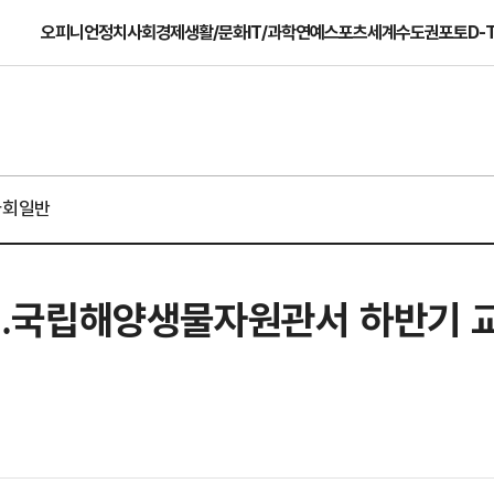
오피니언
정치
사회
경제
생활/문화
IT/과학
연예
스포츠
세계
수도권
포토
D-
사회일반
…국립해양생물자원관서 하반기 