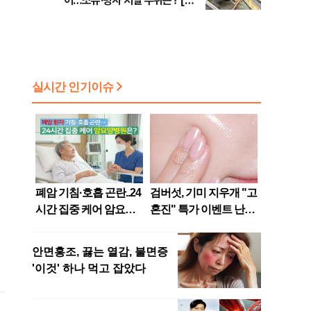
어…소유·방사 처벌 수위는? [법
조계에 물어보니 740]