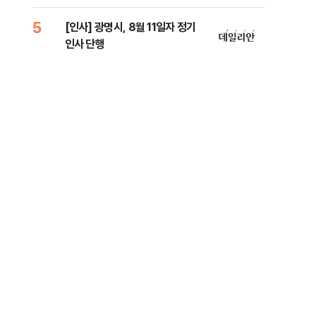
원 
5
10
[인사] 광명시, 8월 11일자 정기
[단
인사 단행
1%