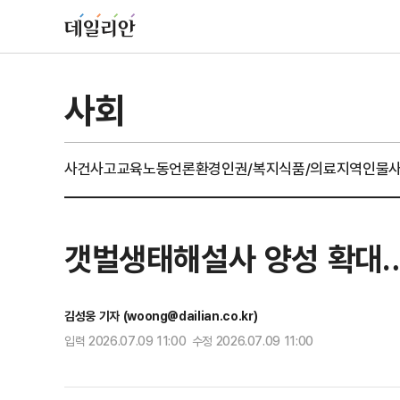
사회
사건사고
교육
노동
언론
환경
인권/복지
식품/의료
지역
인물
갯벌생태해설사 양성 확대
김성웅 기자 (woong@dailian.co.kr)
입력 2026.07.09 11:00 수정 2026.07.09 11:00