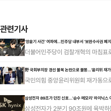
관련기사
'장윤기 사건' 여파에…민주당 내부서 '보완수사권 폐지
더불어민주당이 검찰개혁의 마침표로 
당론이 최근 발생한 '광주 여고생 살
센 격론에 휩싸일 전망이다. 경찰의
野 국회부의장 경선 불복 논란으로 불똥…'윤리위 재가
국민의힘 중앙윤리위원회 재가동으로 
아낸 사실이 드러나면서, 제도 폐지
지는 모양새다. 친한(친한동훈)계를
신중론이 고개를 들고 있어서다. 특
선 불복 사태까지 불거졌기 때문이다
삼성전자 89조가 던진 신호…'순수 메모리' 하이닉스
서 당내 세력 대결과 여야 대치 전
삼성전자가 2분기 90조원에 육박하
에 우려가 나오고 있다.조경태 의원
민주당 의원은 8일 페이스북에 "검