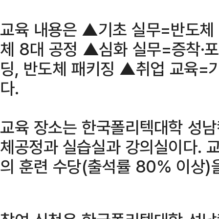
교육 내용은 ▲기초 실무=반도체 
체 8대 공정 ▲심화 실무=증착·포
딩, 반도체 패키징 ▲취업 교육=기
다.
교육 장소는 한국폴리텍대학 성남
체공정과 실습실과 강의실이다. 교
의 훈련 수당(출석률 80% 이상)