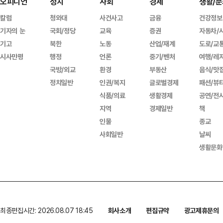
오피니언
정치
사회
경제
생활/문
칼럼
청와대
사건사고
금융
건강정보
기자의 눈
국회/정당
교육
증권
자동차/
기고
북한
노동
산업/재계
도로/교
시사만평
행정
언론
중기/벤처
여행/레
국방/외교
환경
부동산
음식/맛
정치일반
인권/복지
글로벌경제
패션/뷰
식품/의료
생활경제
공연/전
지역
경제일반
책
인물
종교
사회일반
날씨
생활문화
최종편집시간: 2026.08.07 18:45
회사소개
편집규약
광고제휴문의