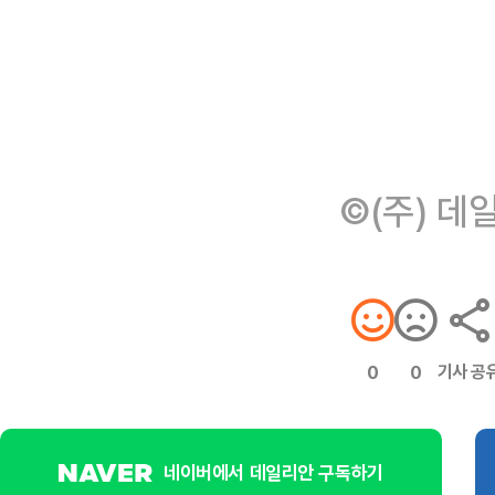
©(주) 데
기사 공
0
0
네이버에서 데일리안 구독하기