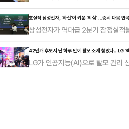
기대감도 함께 높아지고 있다. 삼성
에 장 대표에 대한 징계 요청서를 접수
는 반대한다"면서…
히 메모리 부문에서 발생한 것으로 
호실적 삼성전자, '확신'이 키운 '의심' …증시 다음 변
벌였다는 주장인데, 지난 전당대회 
삼성전자가 역대급 2분기 잠정실적
다 HBM 매출 비중이 높고 메모리 
다고 밝혔지만 약속을 이행하지 않은
코스피도 부진한 흐름을 거듭하고 있
영되는 구조인 만큼, 2분기 영업이익
는 행위"라고 설명했…
지 불거진 가운데 이달 말 빅테크 기
42만개 후보서 단 하루 만에 탈모 소재 찾았다...LG '
이 나온다.9일 업계와 증권가에 따르
LG가 인공지능(AI)으로 탈모 관리 
까지 국내증시 변동성이 불가피할 전
이익 컨센서스는 65조원대 중반 수
종목을 매일 분석하는 사례를 공개했다.
코스피 지수는 전 거래일보다 409.52
근 시장 기대치를 …
에 그치지 않고 신소재 발굴, 금융 분
을 마쳤다.국내증시 방향성을 결정
용하고 있다는 점을 강조한 것이다.L
6.25%, 5.68% 급락하며 지수
코엑스에서 열리는 국제머신러닝학회 '
2분기 잠정실적에서…
AI 기술과 산업 적용 사례를 소개했다