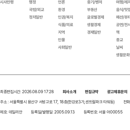
시사만평
행정
언론
중기/벤처
여행/레
국방/외교
환경
부동산
음식/맛
정치일반
인권/복지
글로벌경제
패션/뷰
식품/의료
생활경제
공연/전
지역
경제일반
책
인물
종교
사회일반
날씨
생활문화
최종편집시간: 2026.08.09 17:28
회사소개
편집규약
광고제휴문의
주소 : 서울특별시 용산구 서빙고로 17, 18층(한강로3가,센트럴파크 타워동)
전화 
제호: 데일리안
등록일/발행일: 2005.09.13
등록번호: 서울 아00055