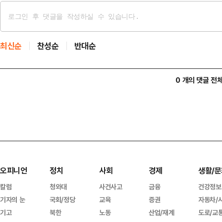
최신순
찬성순
반대순
0 개의 댓글 전
오피니언
정치
사회
경제
생활/문
칼럼
청와대
사건사고
금융
건강정보
기자의 눈
국회/정당
교육
증권
자동차/
기고
북한
노동
산업/재계
도로/교