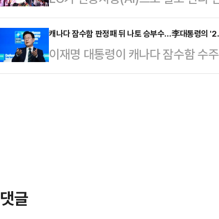
다고 밝혔지만 약속을 이행하지 않은
종목을 매일 분석하는 사례를 공개했다.
신중론이 고개를 들고 있어서다. 특
는 행위"라고 설명했…
에 그치지 않고 신소재 발굴, 금융 분
캐나다 잠수함 판정패 뒤 나토 승부수…李대통령의 '2.
서 당내 세력 대결과 여야 대치 전
이재명 대통령이 캐나다 잠수함 수주
용하고 있다는 점을 강조한 것이다.L
민주당 의원은 8일 페이스북에 "검
무대에서 '한-나토 방위산업 파트너십 
코엑스에서 열리는 국제머신러닝학회 '
는 반대한다"면서…
동연구·생산·운용으로 협력을 격상하
AI 기술과 산업 적용 사례를 소개했다
조달 체계를 정비하려는 시점을 정확
분야 주요 국제 학회로, 올해 처음 한
령은 지난 7일(현지시간) 튀르키예
럼 4세션 기조연설에서 "단순히 무
어 함께 연구하고, 함께 생산하며, 
2.0'으로 격…
댓글