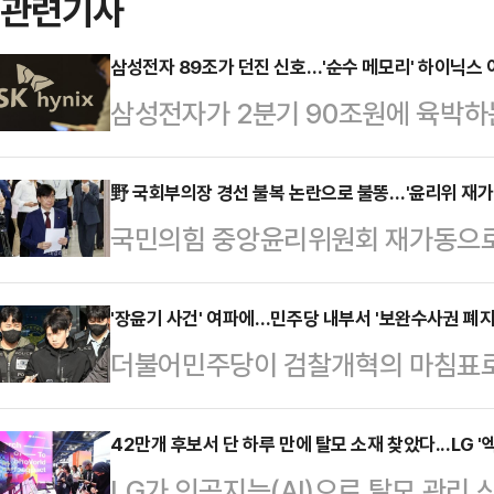
관련기사
삼성전자 89조가 던진 신호…'순수 메모리' 하이닉스
삼성전자가 2분기 90조원에 육박하
기대감도 함께 높아지고 있다. 삼성
히 메모리 부문에서 발생한 것으로 
野 국회부의장 경선 불복 논란으로 불똥…'윤리위 재가
국민의힘 중앙윤리위원회 재가동으로 
다 HBM 매출 비중이 높고 메모리 
지는 모양새다. 친한(친한동훈)계를
영되는 구조인 만큼, 2분기 영업이익
선 불복 사태까지 불거졌기 때문이다
'장윤기 사건' 여파에…민주당 내부서 '보완수사권 폐지
이 나온다.9일 업계와 증권가에 따르
더불어민주당이 검찰개혁의 마침표로 
에 우려가 나오고 있다.조경태 의원
이익 컨센서스는 65조원대 중반 수
당론이 최근 발생한 '광주 여고생 살
에 장 대표에 대한 징계 요청서를 접수
근 시장 기대치를 …
센 격론에 휩싸일 전망이다. 경찰의
42만개 후보서 단 하루 만에 탈모 소재 찾았다...LG '
벌였다는 주장인데, 지난 전당대회 
LG가 인공지능(AI)으로 탈모 관리 
아낸 사실이 드러나면서, 제도 폐지