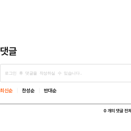
령은 지난 7일(현지시간) 튀르키예
럼 4세션 기조연설에서 "단순히 무
어 함께 연구하고, 함께 생산하며, 
2.0'으로 격…
댓글
최신순
찬성순
반대순
0 개의 댓글 전