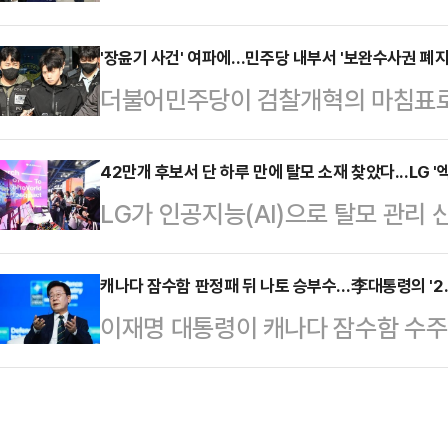
지는 모양새다. 친한(친한동훈)계를
영되는 구조인 만큼, 2분기 영업이익
선 불복 사태까지 불거졌기 때문이다
'장윤기 사건' 여파에…민주당 내부서 '보완수사권 폐지
이 나온다.9일 업계와 증권가에 따르
더불어민주당이 검찰개혁의 마침표로 
에 우려가 나오고 있다.조경태 의원
이익 컨센서스는 65조원대 중반 수
당론이 최근 발생한 '광주 여고생 살
에 장 대표에 대한 징계 요청서를 접수
근 시장 기대치를 …
센 격론에 휩싸일 전망이다. 경찰의
42만개 후보서 단 하루 만에 탈모 소재 찾았다...LG '
벌였다는 주장인데, 지난 전당대회 
LG가 인공지능(AI)으로 탈모 관리 
아낸 사실이 드러나면서, 제도 폐지
다고 밝혔지만 약속을 이행하지 않은
종목을 매일 분석하는 사례를 공개했다.
신중론이 고개를 들고 있어서다. 특
는 행위"라고 설명했…
에 그치지 않고 신소재 발굴, 금융 분
캐나다 잠수함 판정패 뒤 나토 승부수…李대통령의 '2.
서 당내 세력 대결과 여야 대치 전
이재명 대통령이 캐나다 잠수함 수주
용하고 있다는 점을 강조한 것이다.L
민주당 의원은 8일 페이스북에 "검
무대에서 '한-나토 방위산업 파트너십 
코엑스에서 열리는 국제머신러닝학회 '
는 반대한다"면서…
동연구·생산·운용으로 협력을 격상하
AI 기술과 산업 적용 사례를 소개했다
조달 체계를 정비하려는 시점을 정확
분야 주요 국제 학회로, 올해 처음 한