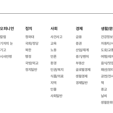
오피니언
정치
사회
경제
생활/문
칼럼
청와대
사건사고
금융
건강정보
기자의 눈
국회/정당
교육
증권
자동차/
기고
북한
노동
산업/재계
도로/교
시사만평
행정
언론
중기/벤처
여행/레
국방/외교
환경
부동산
음식/맛
정치일반
인권/복지
글로벌경제
패션/뷰
식품/의료
생활경제
공연/전
지역
경제일반
책
인물
종교
사회일반
날씨
생활문화