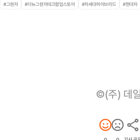
#그랜저
#더뉴그랜저테크팝업스토어
#차세대하이브리드
#현대차
©(주) 데
기사 공
0
0