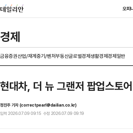
오피
경제
금융
증권
산업/재계
중기/벤처
부동산
글로벌경제
생활경제
경제일반
현대차, 더 뉴 그랜저 팝업스토
정진주 기자 (correctpearl@dailian.co.kr)
입력 2026.07.09 09:15 수정 2026.07.09 09:19