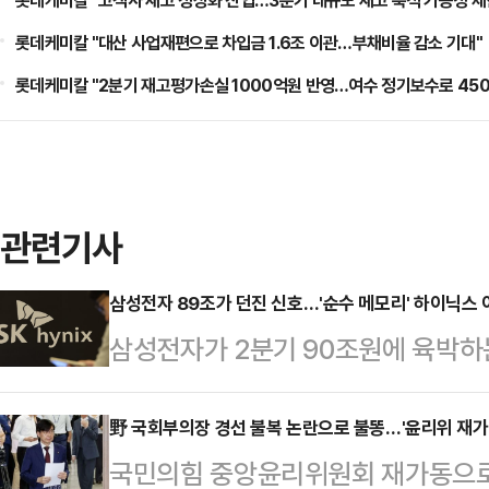
롯데케미칼 "고객사 재고 정상화 진입…3분기 대규모 재고 축적 가능성 제
롯데케미칼 "대산 사업재편으로 차입금 1.6조 이관…부채비율 감소 기대"
롯데케미칼 "2분기 재고평가손실 1000억원 반영…여수 정기보수로 450
관련기사
삼성전자 89조가 던진 신호…'순수 메모리' 하이닉스
삼성전자가 2분기 90조원에 육박하
기대감도 함께 높아지고 있다. 삼성
히 메모리 부문에서 발생한 것으로 
野 국회부의장 경선 불복 논란으로 불똥…'윤리위 재가
국민의힘 중앙윤리위원회 재가동으로 
다 HBM 매출 비중이 높고 메모리 