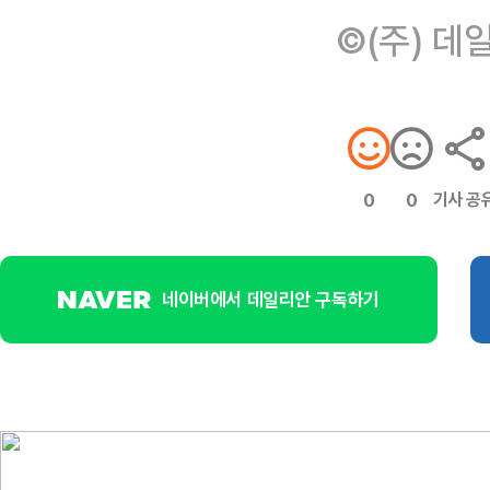
©(주) 데
기사 공
0
0
네이버에서 데일리안 구독하기