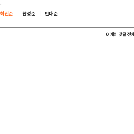
최신순
찬성순
반대순
0 개의 댓글 전