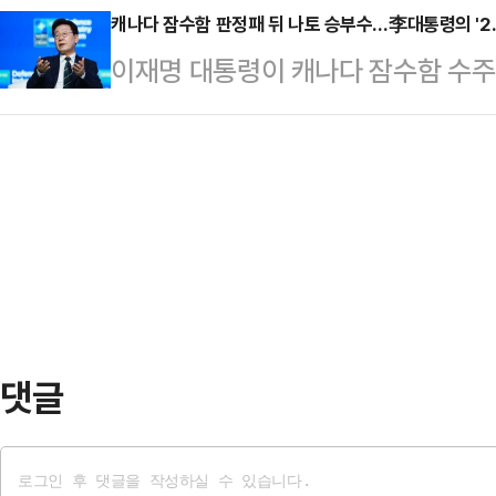
에 그치지 않고 신소재 발굴, 금융 분
캐나다 잠수함 판정패 뒤 나토 승부수…李대통령의 '2.
서 당내 세력 대결과 여야 대치 전
이재명 대통령이 캐나다 잠수함 수주
용하고 있다는 점을 강조한 것이다.L
민주당 의원은 8일 페이스북에 "검
무대에서 '한-나토 방위산업 파트너십 
코엑스에서 열리는 국제머신러닝학회 '
는 반대한다"면서…
동연구·생산·운용으로 협력을 격상하
AI 기술과 산업 적용 사례를 소개했다
조달 체계를 정비하려는 시점을 정확
분야 주요 국제 학회로, 올해 처음 한
령은 지난 7일(현지시간) 튀르키예
럼 4세션 기조연설에서 "단순히 무
어 함께 연구하고, 함께 생산하며, 
2.0'으로 격…
댓글