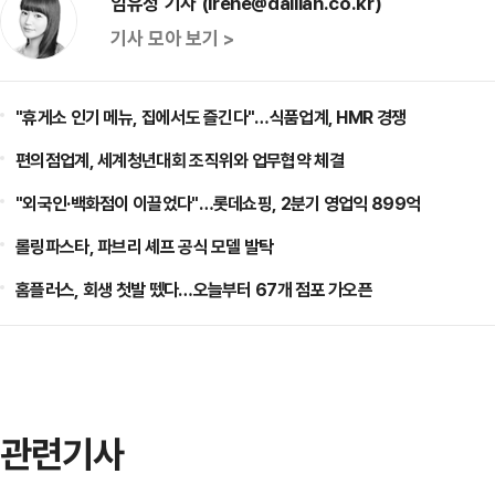
임유정 기자 (irene@dailian.co.kr)
기사 모아 보기 >
"휴게소 인기 메뉴, 집에서도 즐긴다"…식품업계, HMR 경쟁
편의점업계, 세계청년대회 조직위와 업무협약 체결
"외국인·백화점이 이끌었다"…롯데쇼핑, 2분기 영업익 899억
롤링파스타, 파브리 셰프 공식 모델 발탁
홈플러스, 회생 첫발 뗐다…오늘부터 67개 점포 가오픈
관련기사