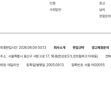
인물
종교
사회일반
날씨
생활문화
최종편집시간: 2026.08.09 00:13
회사소개
편집규약
광고제휴문의
주소 : 서울특별시 용산구 서빙고로 17, 18층(한강로3가,센트럴파크 타워동)
전화 
제호: 데일리안
등록일/발행일: 2005.09.13
등록번호: 서울 아00055