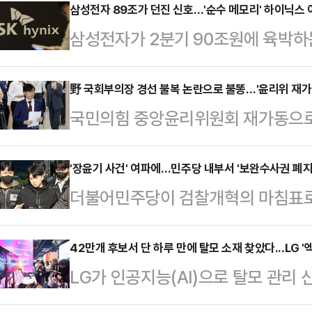
삼성전자 89조가 던진 신호…'순수 메모리' 하이닉스
삼성전자가 2분기 90조원에 육박하
기대감도 함께 높아지고 있다. 삼성
히 메모리 부문에서 발생한 것으로 
野 국회부의장 경선 불복 논란으로 불똥…'윤리위 재가
국민의힘 중앙윤리위원회 재가동으로 
다 HBM 매출 비중이 높고 메모리 
지는 모양새다. 친한(친한동훈)계를
영되는 구조인 만큼, 2분기 영업이익
선 불복 사태까지 불거졌기 때문이다
'장윤기 사건' 여파에…민주당 내부서 '보완수사권 폐지
이 나온다.9일 업계와 증권가에 따르
더불어민주당이 검찰개혁의 마침표로 
에 우려가 나오고 있다.조경태 의원
이익 컨센서스는 65조원대 중반 수
당론이 최근 발생한 '광주 여고생 살
에 장 대표에 대한 징계 요청서를 접수
근 시장 기대치를 …
센 격론에 휩싸일 전망이다. 경찰의
42만개 후보서 단 하루 만에 탈모 소재 찾았다...LG '
벌였다는 주장인데, 지난 전당대회 
LG가 인공지능(AI)으로 탈모 관리 
아낸 사실이 드러나면서, 제도 폐지
다고 밝혔지만 약속을 이행하지 않은
종목을 매일 분석하는 사례를 공개했다.
신중론이 고개를 들고 있어서다. 특
는 행위"라고 설명했…