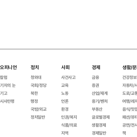
오피니언
정치
사회
경제
생활/문
칼럼
청와대
사건사고
금융
건강정보
기자의 눈
국회/정당
교육
증권
자동차/
기고
북한
노동
산업/재계
도로/교
시사만평
행정
언론
중기/벤처
여행/레
국방/외교
환경
부동산
음식/맛
정치일반
인권/복지
글로벌경제
패션/뷰
식품/의료
생활경제
공연/전
지역
경제일반
책