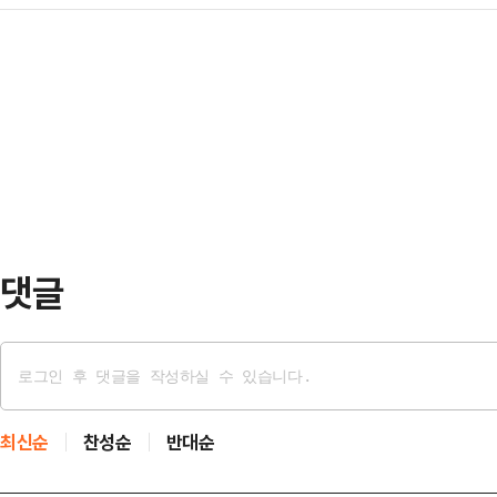
협상이 종료됐다.이란 국영 IRNA
대사는 이 수수료가 단순한 통행료가 
이…
부 차관은 이날 협상을 마친 뒤 “이
대응에 대한 대가라고 설명했다.파즐
겸 외무장관과의 면담으로 시작됐으며
우호적이었던 국가들에 대해 특별대
단이 두 차례 회의를 가졌다”고 말
이 명확히 우호국에 포…
간 어떠한 회의도 열리지 않았다”며
그는 이어 “이란·카타르·파키스탄 3
각서(MOU)…
댓글
최신순
찬성순
반대순