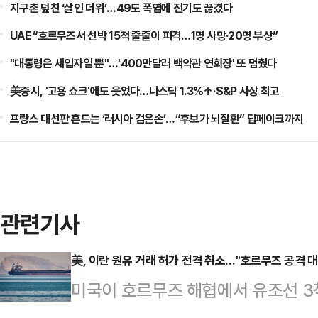
지구촌 덮친 ‘살인 더위’…49도 폭염에 전기도 끊겼다
UAE “호르무즈서 선박 15척 줄줄이 피격…1명 사망·20명 부상”
"대통령은 세입자일 뿐"…'400만달러 백악관 연회장' 또 멈췄다
美증시, '고용 쇼크'에도 웃었다…나스닥 1.3%↑·S&P 사상 최고
프랑스 대선판 흔드는 ‘러시아 검은손’…“후보가 뇌질환” 딥페이크까지
관련기사
美, 이란 원유 거래 허가 전격 취소…"호르무즈 공격 대
미국이 호르무즈 해협에서 유조선 3
란산 원유 거래를 한시적으로 허용했