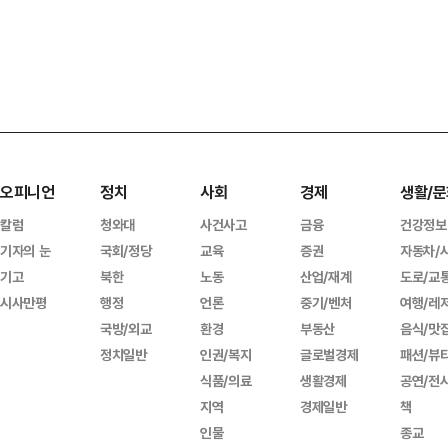
오피니언
정치
사회
경제
생활/문
칼럼
청와대
사건사고
금융
건강정보
기자의 눈
국회/정당
교육
증권
자동차/
기고
북한
노동
산업/재계
도로/교
시사만평
행정
언론
중기/벤처
여행/레
국방/외교
환경
부동산
음식/맛
정치일반
인권/복지
글로벌경제
패션/뷰
식품/의료
생활경제
공연/전
지역
경제일반
책
인물
종교