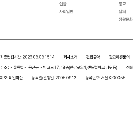
인물
종교
사회일반
날씨
생활문화
최종편집시간: 2026.08.08 15:14
회사소개
편집규약
광고제휴문의
주소 : 서울특별시 용산구 서빙고로 17, 18층(한강로3가,센트럴파크 타워동)
전화 
제호: 데일리안
등록일/발행일: 2005.09.13
등록번호: 서울 아00055