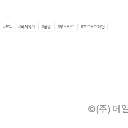
#5%
#국제유가
#급등
#무스카트
#호르무즈해협
©(주) 데