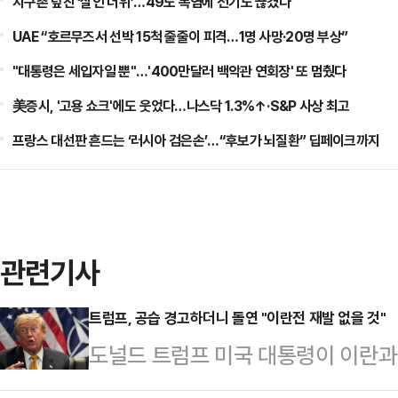
지구촌 덮친 ‘살인 더위’…49도 폭염에 전기도 끊겼다
UAE “호르무즈서 선박 15척 줄줄이 피격…1명 사망·20명 부상”
"대통령은 세입자일 뿐"…'400만달러 백악관 연회장' 또 멈췄다
美증시, '고용 쇼크'에도 웃었다…나스닥 1.3%↑·S&P 사상 최고
프랑스 대선판 흔드는 ‘러시아 검은손’…“후보가 뇌질환” 딥페이크까지
관련기사
트럼프, 공습 경고하더니 돌연 "이란전 재발 없을 것"
도널드 트럼프 미국 대통령이 이란과
않다고 밝혔다. 이란을 향해 추가 