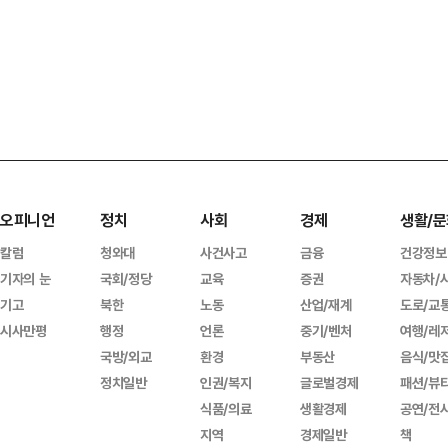
오피니언
정치
사회
경제
생활/문
칼럼
청와대
사건사고
금융
건강정보
기자의 눈
국회/정당
교육
증권
자동차/
기고
북한
노동
산업/재계
도로/교
시사만평
행정
언론
중기/벤처
여행/레
국방/외교
환경
부동산
음식/맛
정치일반
인권/복지
글로벌경제
패션/뷰
식품/의료
생활경제
공연/전
지역
경제일반
책