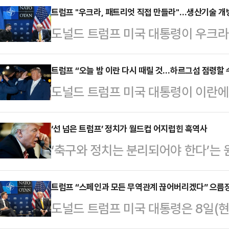
강경 발언을 이어온 것과 비교하면 
트럼프 "우크라, 패트리엇 직접 만들라"…생산기술 개
도널드 트럼프 미국 대통령이 우크
에 따르면 트럼프 대통령은 8일(현
엇 미사일의 현지 생산을 허용하겠다
정상회의 참석차 방문한 튀르키예 앙
기술까지 이전하겠다는 뜻을 밝힌 것
트럼프 “오늘 밤 이란 다시 때릴 것…하르그섬 점령할 
이 다시 시작될 것으로 생각하지 않는
도널드 트럼프 미국 대통령이 이란에
8일(현지시간) 튀르키예 앙카라에서
해결될 것"이라며 전면적인 군사 충
다.로이터통신에 따르면 트럼프 대통
정상회의를 계기로 볼로디미르 젤렌스
했다.트럼프 대통령은 …
서 열린 나토(NATO·북대서양조약기
‘선 넘은 트럼프’ 정치가 월드컵 어지럽힌 흑역사
리는 우크라이나에 패트리엇을 생산할
‘축구와 정치는 분리되어야 한다’는 
이란을 다시 강하게 때릴 것”이라고 
제 우리가 충분히 공급하지 않는다고 
해 흔들리고 있다.국제축구연맹(FIF
결된 미·이란 임시 합의에 대해서도 
다"고 말했다.패트리엇은 현재 …
의 2026 FIFA 북중미 월드컵 1
트럼프 “스페인과 모든 무역관계 끊어버리겠다” 으름
하는 것은 시간 낭비”라며 이란이 
도널드 트럼프 미국 대통령은 8일(
발로건에 대한 징계를 유예한다고 발
은 호르무즈 해협 긴장이 다시 고조
구)에 대한 스페인의 기여가 충분하