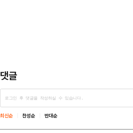
르체고비나와의 32강전에서 상대 선
이트의 미군 시설,…
고 으름장을 놨다.로이터통신 등에 
를 받고 다이렉트 퇴장을 당했다. 
도 앙카라에서 열린 나토 정상회의 
태였다.하지만 FIFA가 돌연 징계 
자리에서 “스페인은 더 이상 희망이 
령의 '전화…
과 어떤 무역도 하고 싶지 않다”고 
무역을 중단하면 좋겠다”고 덧붙였다
있지 않다고 맹비난했다…
댓글
최신순
찬성순
반대순