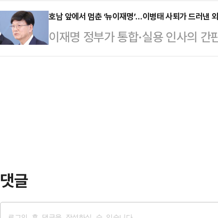
친여 성향 유튜버 김어준의 방송에 출
단"이라고 일갈했다.이어 "병적기록
동 발의한 형사소송법 개정안 등…
구 결의안 표결에 참여하지 못한 경
호남 앞에서 멈춘 ‘뉴이재명’…이병태 사퇴가 드러낸 
"다른 장관이라면 프라이버시 운운할
이재명 정부가 통합·실용 인사의 간
'김어준의 겸손은 힘들다 뉴스공장'에
시 공개해야 한다"고 목소리를 높였다
만에 물러났다. 배재고 야구부의 5·1
논란을 정리할 필요가 있다며 "감기약
정에서 방위병 복무 당시…
다”는 소신 발언으로 맞섰던 이병태
다. 소모적으로 계속할 일은 아니기
원장이 지난 6일 청와대의 사퇴 권
수 있는 영상이 있다"고 말했다.이어 
시작된 논란이 청와대 인사까지 흔든 
장면이…
당 전당대회가 있다는 분석이 나온다
생방송 ‘용산의 부장들 : 엠바고 해
사퇴를 이재…
댓글