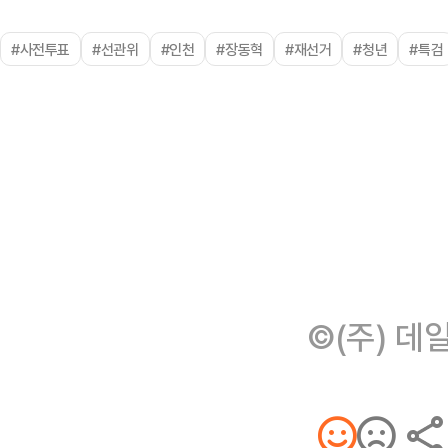
#사전투표
#선관위
#인천
#장동혁
#재선거
#청년
#특검
©(주) 데