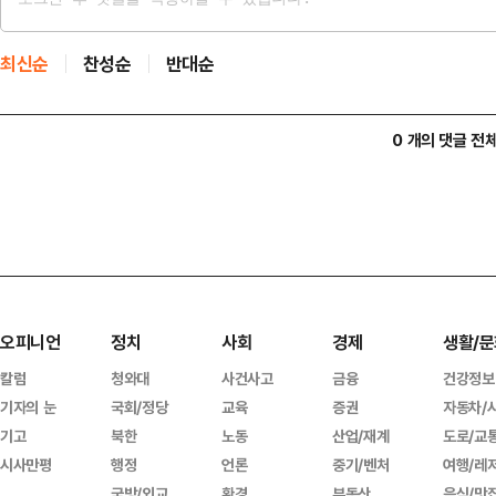
최신순
찬성순
반대순
0 개의 댓글 전
오피니언
정치
사회
경제
생활/문
칼럼
청와대
사건사고
금융
건강정보
기자의 눈
국회/정당
교육
증권
자동차/
기고
북한
노동
산업/재계
도로/교
시사만평
행정
언론
중기/벤처
여행/레
국방/외교
환경
부동산
음식/맛