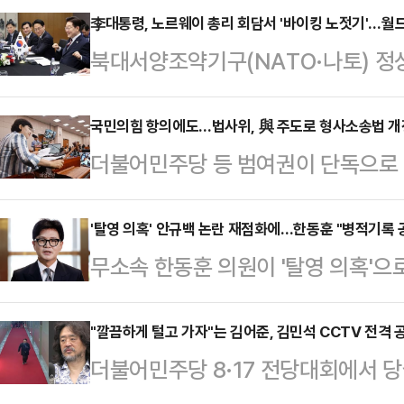
李대통령, 노르웨이 총리 회담서 '바이킹 노젓기'…월
북대서양조약기구(NATO·나토) 정
중인 이재명 대통령이 요나스 가르 
다.이 대통령은 8일(현지시간) 스퇴
국민의힘 항의에도…법사위, 與 주도로 형사소송법 개
더불어민주당 등 범여권이 단독으로
제 정세가 매우 불안정한 상태"라고 
사권 폐지를 골자로 한 형사소송법 
극복하기에 제한적인 이럴 때일수록 
회에 회부했다. 8·17 전당대회 이
'탈영 의혹' 안규백 논란 재점화에…한동훈 "병적기록 
한민국과 노르웨이는 경제, 산업, 문
무소속 한동훈 의원이 '탈영 의혹'으
자 단독 원 구성에 항의하며 국회 상
관계로 발전하고 있다"며 "앞으로 
방부 장관을 향해 병적기록을 공개하
의장을 찾아 "권력 비호 입법"이라
이 있게 논의하자…
스북에 "대한민국 국방부 장관이 탈
"깔끔하게 털고 가자"는 김어준, 김민석 CCTV 전격 
당 등 범여권은 8일 국회에서 법제
더불어민주당 8·17 전당대회에서 
가 알고도 임명했거나, 간과한 것이
수사권 폐지를 골자로 한 김용민 민