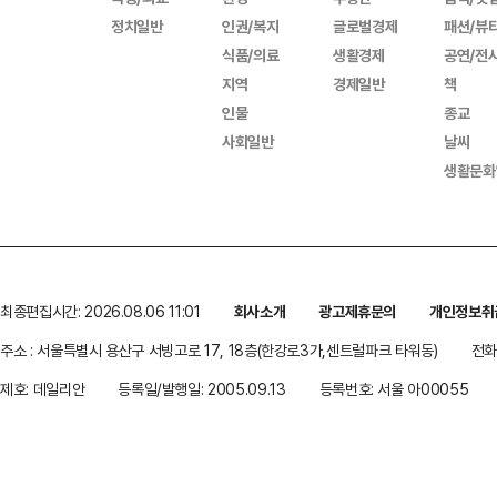
정치일반
인권/복지
글로벌경제
패션/뷰
식품/의료
생활경제
공연/전
지역
경제일반
책
인물
종교
사회일반
날씨
생활문화
최종편집시간: 2026.08.06 11:01
회사소개
광고제휴문의
개인정보취
주소 : 서울특별시 용산구 서빙고로 17, 18층(한강로3가,센트럴파크 타워동)
전화 
제호: 데일리안
등록일/발행일: 2005.09.13
등록번호: 서울 아00055