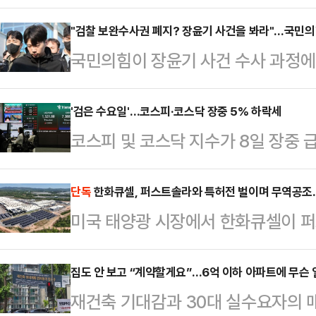
을 청구하기로 최종 결정한 가운데 
서울시교육청에 따르면 배재고는 
"검찰 보완수사권 폐지? 장윤기 사건을 봐라"…국민의힘
국민의힘이 장윤기 사건 수사 과정에
원회의 6개월 출전정지 징계에 대해
불거지자, 정부·여당을 향해 검찰의
는 배재고 수석코치 명의로 제출되며
고 압박했다.김기현 의원은 8일 페이
'검은 수요일'…코스피·코스닥 장중 5% 하락세
제출될 예정이다.앞서 배재고 선수단
코스피 및 코스닥 지수가 8일 장중 
치 없이 수사권을 통째로 맡기게 되면
열린 제81회 청룡기 전국고교야구선
는 전장 대비 327.14포인트(4.27%
것"이라면서 "힘 없고 빽 없는 서민
전에서 단체 율동과 함께 “가야지,…
7186.21까지 내리기도 했다.코스피
단독
한화큐셀, 퍼스트솔라와 특허전 벌이며 무역공조
우려했다.이어 "경찰은 권력자에게 
미국 태양광 시장에서 한화큐셀이 퍼스트
1시 31분 58초 코스피에 대해 프
지면 무조건 닥치고 강압 수사를 해대
벌이면서도, 양사가 미국 태양광 
카)가 5분간 발동됐다.발동 시점 당
"경찰 가족이 연루된…
있는 것으로 확인됐다. 특허 분쟁과
집도 안 보고 “계약할게요”…6억 이하 아파트에 무슨
64.64포인트(5.21%) 하락한 1
재건축 기대감과 30대 실수요자의 
다. 여기에 한국산 태양전지를 겨냥
스피200 선물지수가 5% 이상 하락