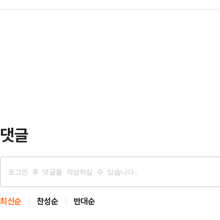
이 가파르게 오르고 있다. 정책대출을
도 놓였다. 한화큐셀은 앞서 맥시온(
만에 호가가 실거래가 대비 수천만원
의로 마무리하는 등 복잡한 미국 통
등 분위기가 과열되고 있다.하지만 
특허 피소퍼스트솔라는 미국 애리조나
KB시세와 시장 가격 사이 간격이 
제조업체다. 중…
지는 등 문제가 나오고 있다.8일 한
구 아파트 중위매매가격은 6억1400
3400만원 …
댓글
최신순
찬성순
반대순