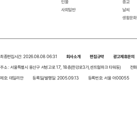
인물
종교
사회일반
날씨
생활문화
최종편집시간: 2026.08.08 06:31
회사소개
편집규약
광고제휴문의
주소 : 서울특별시 용산구 서빙고로 17, 18층(한강로3가,센트럴파크 타워동)
전화 
제호: 데일리안
등록일/발행일: 2005.09.13
등록번호: 서울 아00055