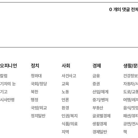
0 개의 댓글 전
오피니언
정치
사회
경제
생활/문
칼럼
청와대
사건사고
금융
건강정보
기자의 눈
국회/정당
교육
증권
자동차/
기고
북한
노동
산업/재계
도로/교
시사만평
행정
언론
중기/벤처
여행/레
국방/외교
환경
부동산
음식/맛
정치일반
인권/복지
글로벌경제
패션/뷰
식품/의료
생활경제
공연/전
지역
경제일반
책