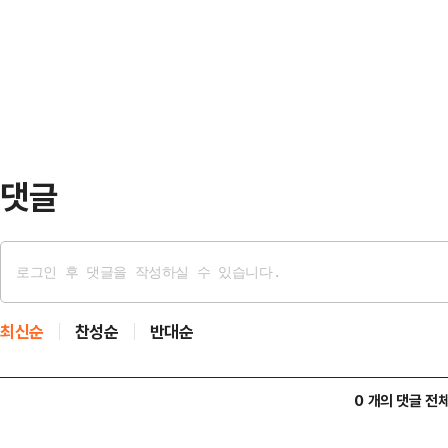
형 기대작으로 분류되지 않았던 작
나'는 엉뚱한 변주를 시도하지 않았다
서 극장가의 이목이 쏠린다.7일 
라딘’이…
따르면 '눈동자'는 하루 동안 4만3
다. '토이 스토리5'는 3만951명으로
계 흥행 …
댓글
최신순
찬성순
반대순
0 개의 댓글 전