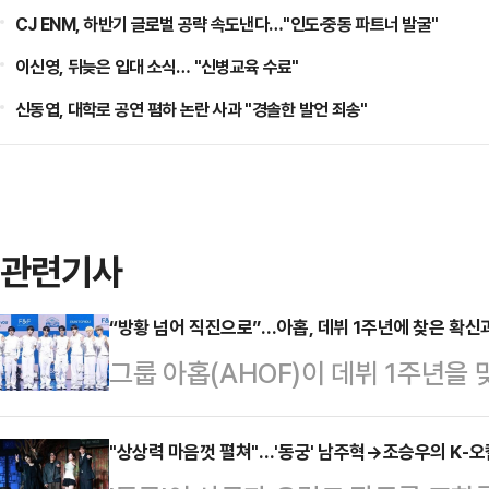
CJ ENM, 하반기 글로벌 공략 속도낸다…"인도·중동 파트너 발굴"
이신영, 뒤늦은 입대 소식… "신병교육 수료"
신동엽, 대학로 공연 폄하 논란 사과 "경솔한 발언 죄송"
관련기사
“방황 넘어 직진으로”…아홉, 데뷔 1주년에 찾은 확신과
그룹 아홉(AHOF)이 데뷔 1주년을
새 앨범으로 컴백했다. 방황과 성장
으로 나아가는 직진의 에너지를 전면
"상상력 마음껏 펼쳐"…'동궁' 남주혁→조승우의 K-오컬