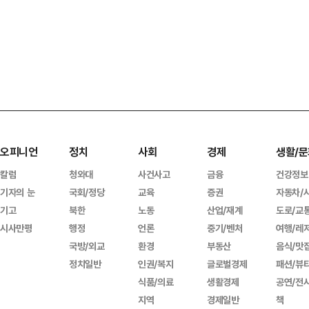
오피니언
정치
사회
경제
생활/문
칼럼
청와대
사건사고
금융
건강정보
기자의 눈
국회/정당
교육
증권
자동차/
기고
북한
노동
산업/재계
도로/교
시사만평
행정
언론
중기/벤처
여행/레
국방/외교
환경
부동산
음식/맛
정치일반
인권/복지
글로벌경제
패션/뷰
식품/의료
생활경제
공연/전
지역
경제일반
책