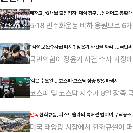
배재고, ‘6개월 출전정지’ 재심 청구…선처에도 봉황대
5·18 민주화운동 비하 응원으로 6
을 청구하기로 최종 결정한 가운데 
서울시교육청에 따르면 배재고는 
"검찰 보완수사권 폐지? 장윤기 사건을 봐라"…국민의힘
국민의힘이 장윤기 사건 수사 과정에
원회의 6개월 출전정지 징계에 대해
불거지자, 정부·여당을 향해 검찰의
는 배재고 수석코치 명의로 제출되며
고 압박했다.김기현 의원은 8일 페이
'검은 수요일'…코스피·코스닥 장중 5% 하락세
제출될 예정이다.앞서 배재고 선수단
코스피 및 코스닥 지수가 8일 장중 
치 없이 수사권을 통째로 맡기게 되면
열린 제81회 청룡기 전국고교야구선
는 전장 대비 327.14포인트(4.27%
것"이라면서 "힘 없고 빽 없는 서민
전에서 단체 율동과 함께 “가야지,…
7186.21까지 내리기도 했다.코스피
단독
한화큐셀, 퍼스트솔라와 특허전 벌이며 무역공조
우려했다.이어 "경찰은 권력자에게 
미국 태양광 시장에서 한화큐셀이 퍼스트
1시 31분 58초 코스피에 대해 프
지면 무조건 닥치고 강압 수사를 해대