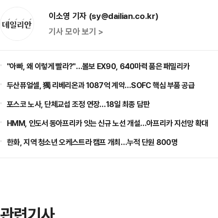
이소영 기자 (sy@dailian.co.kr)
기사 모아 보기 >
"아빠, 왜 이렇게 빨라?"…볼보 EX90, 640마력 품은 패밀리카
두산퓨얼셀, 獨 리베리온과 1087억 계약…SOFC 핵심 부품 공급
포스코 노사, 단체교섭 조정 연장…18일 최종 담판
HMM, 인도서 동아프리카 잇는 신규 노선 개설…아프리카 지선망 확대
한화, 지역 청소년 오케스트라 캠프 개최…누적 단원 800명
관련기사