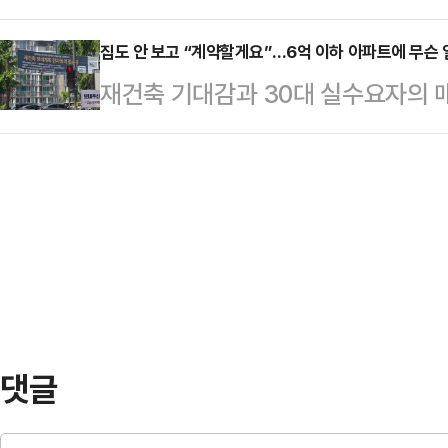
벌이면서도, 양사가 미국 태양광 
카)가 5분간 발동됐다.발동 시점 당
"경찰 가족이 연루된…
있는 것으로 확인됐다. 특허 분쟁과
집도 안 보고 “계약할게요”…6억 이하 아파트에 무슨
64.64포인트(5.21%) 하락한 1
재건축 기대감과 30대 실수요자의 
다. 여기에 한국산 태양전지를 겨냥
스피200 선물지수가 5% 이상 하락
이 가파르게 오르고 있다. 정책대출을
도 놓였다. 한화큐셀은 앞서 맥시온(
만에 호가가 실거래가 대비 수천만원
의로 마무리하는 등 복잡한 미국 통
등 분위기가 과열되고 있다.하지만 
특허 피소퍼스트솔라는 미국 애리조나
KB시세와 시장 가격 사이 간격이 
제조업체다. 중…
지는 등 문제가 나오고 있다.8일 한
구 아파트 중위매매가격은 6억1400
3400만원 …
댓글