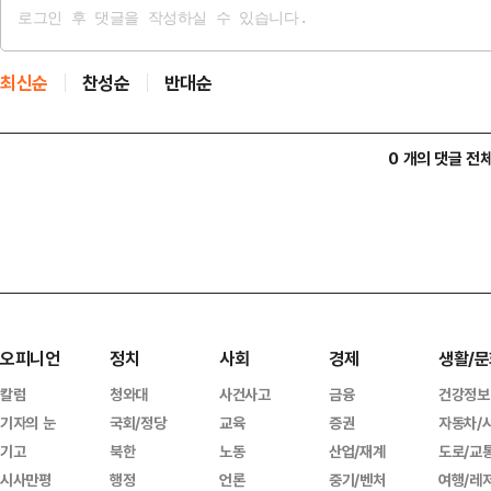
최신순
찬성순
반대순
0 개의 댓글 전
오피니언
정치
사회
경제
생활/문
칼럼
청와대
사건사고
금융
건강정보
기자의 눈
국회/정당
교육
증권
자동차/
기고
북한
노동
산업/재계
도로/교
시사만평
행정
언론
중기/벤처
여행/레