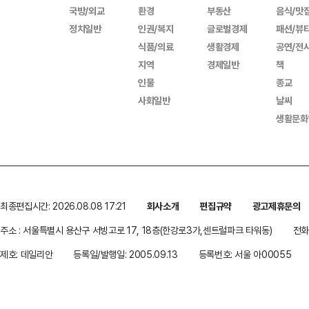
국방/외교
환경
부동산
음식/맛
정치일반
인권/복지
글로벌경제
패션/뷰
식품/의료
생활경제
공연/전
지역
경제일반
책
인물
종교
사회일반
날씨
생활문화
최종편집시간: 2026.08.08 17:21
회사소개
편집규약
광고제휴문의
주소 : 서울특별시 용산구 서빙고로 17, 18층(한강로3가,센트럴파크 타워동)
전화 
제호: 데일리안
등록일/발행일: 2005.09.13
등록번호: 서울 아00055