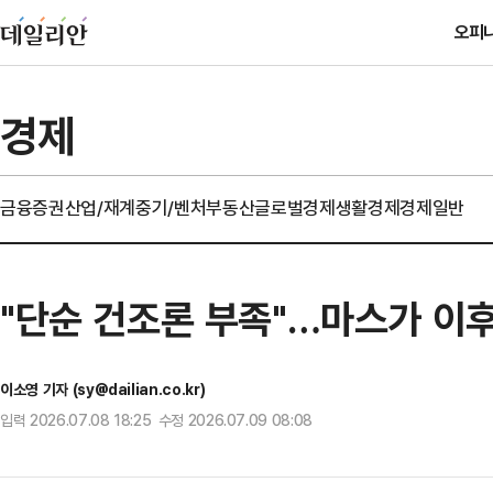
오피
경제
금융
증권
산업/재계
중기/벤처
부동산
글로벌경제
생활경제
경제일반
"단순 건조론 부족"…마스가 이후
이소영 기자 (sy@dailian.co.kr)
입력 2026.07.08 18:25 수정 2026.07.09 08:08