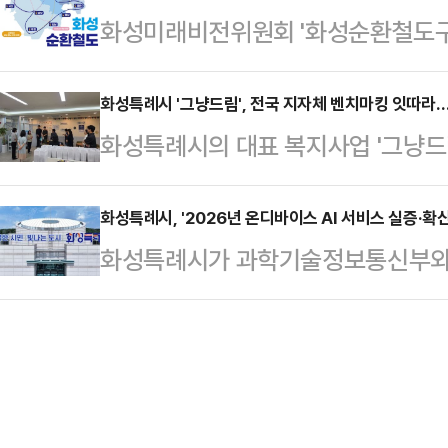
화성미래비전위원회 '화성순환철도구축
입됐으며, 총 16만4000개의 생리
방고용노동청을 비롯해 경기도, 수원
결하는 순환철도 노선 구축을 위한 타
은 시민 접근성이 높은 생활밀착 시설
등 27개 기관이 참석했다…
이라고 7일 밝혔다.TF팀은 동탄신도시
화성특례시 '그냥드림', 전국 지자체 벤치마킹 잇따라…
공도서관을 비롯해 청소년문화의집,
화성특례시의 대표 복지사업 '그냥드
암, 송산, 서신 등 화성시 주요 거
회복지관, 동탄복합문화센터 등 문화·복
체의 관심을 끌며 확산 가능한 모델
련할 계획이다. 이를 바탕으로 국가
면·동 행정…
넘어 위기 가구 발굴과 공공복지, 
화성특례시, '2026년 온디바이스 AI 서비스 실증·확산
수립해 미래 광역교통의 인프라를 선
화성특례시가 과학기술정보통신부와 
지 체계가 주목받는 모습이다.화성시
은 국내외 순환선 구축 사례 등을 검
는 '2026년 온디바이스 AI 서비스
20여 명이 나래울종합사회복지관을 찾
단 도입 다변화 …
된 과제는 '온디바이스 AI 및 그래핀
를 벤치마킹했다고 7일 밝혔다. 방문
로, 산업 현장과 전통시장 등 화재 
보고 사업 운영 구조와 현장 대응 
한 화재 감지와 대응 체계를 구축하
집행 방식과 기부물품 …