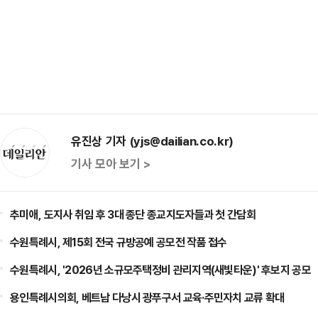
유진상 기자 (yjs@dailian.co.kr)
기사 모아 보기 >
추미애, 도지사 취임 후 3대 종단 종교지도자들과 첫 간담회
수원특례시, 제15회 전국 규방공예 공모전 작품 접수
수원특례시, '2026년 소규모주택정비 관리지역(새빛타운)' 후보지 공모
용인특례시의회, 베트남 다낭시 광푸구서 교육·주민자치 교류 확대