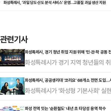
화성특례시, '과일 당도·산도 분석 서비스' 운영…고품질 과실 생산 지원
관련기사
화성특례시, 경기 청년 취업 지원 위해 '민·관·학 공동 
화성특례시가 경기 지역 청년들의 
위해 지역 민·관·학 기관과 협력체계
원호텔에서 경기지방고용노동청이 주
화성특례시, 공공생리대 '코리요' 68개소 전면 도입…
화성특례시가 '화성형 기본사회' 실
지역 청년 고용 활성화를 위한 ‘청년
격화했다. 시는 8일 관내 공공시설 
협약은 경기 지역의 청년 고용 상황에
고 운영에 들어갔다고 밝혔다. 이번 사
화성 전역 잇는 '순환철도' 내년 초 타당성 용역 착수
연계해 실효성 있는 협력체계를 구축