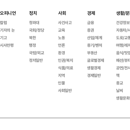
오피니언
정치
사회
경제
생활/문
칼럼
청와대
사건사고
금융
건강정보
기자의 눈
국회/정당
교육
증권
자동차/
기고
북한
노동
산업/재계
도로/교
시사만평
행정
언론
중기/벤처
여행/레
국방/외교
환경
부동산
음식/맛
정치일반
인권/복지
글로벌경제
패션/뷰
식품/의료
생활경제
공연/전
지역
경제일반
책
인물
종교
사회일반
날씨
생활문화