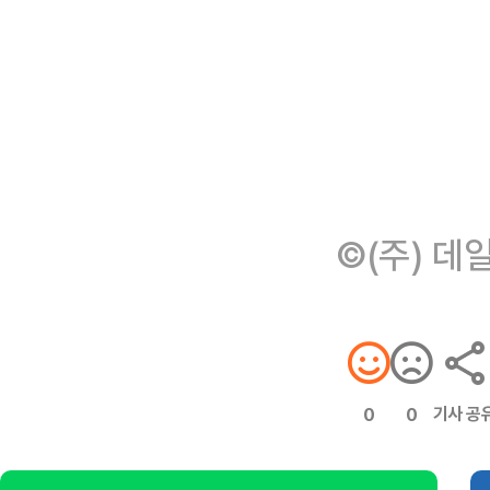
©(주) 데
기사 공
0
0