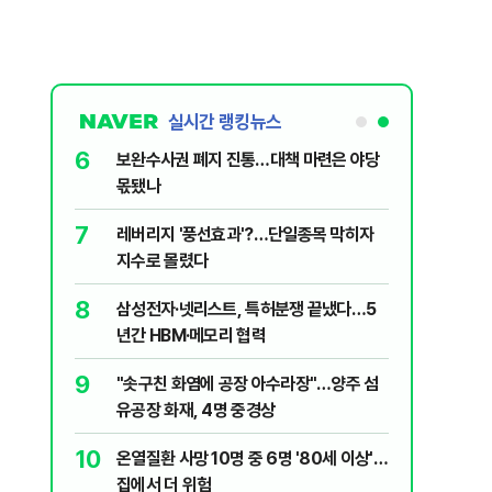
실시간 랭킹뉴스
6
구협회 외국
보완수사권 폐지 진통…대책 마련은 야당
령 20대 지
몫됐나
 올인은 금
7
 의식했
레버리지 '풍선효과'?…단일종목 막히자
가 논란 재
낮춰야"
지수로 몰렸다
 99%" 등
8
' 막는 의사
삼성전자·넷리스트, 특허분쟁 끝냈다…5
년간 HBM·메모리 협력
9
데 비난받은
"솟구친 화염에 공장 아수라장"…양주 섬
유공장 화재, 4명 중경상
10
 유죄에 회자
온열질환 사망 10명 중 6명 '80세 이상'…
집에서 더 위험