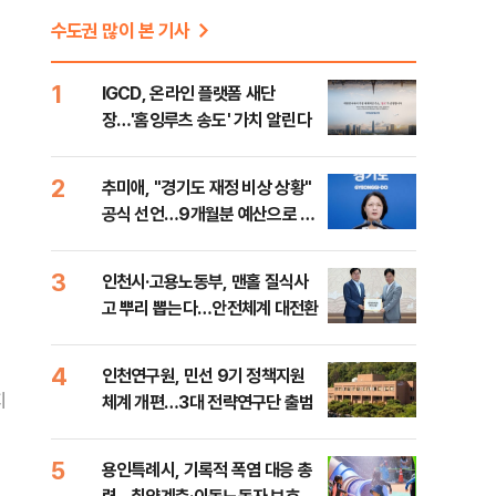
수도권 많이 본 기사
1
IGCD, 온라인 플랫폼 새단
장…'홈잉루츠 송도' 가치 알린다
2
추미애, "경기도 재정 비상 상황"
공식 선언…9개월분 예산으로 민
생사업 중단
3
인천시·고용노동부, 맨홀 질식사
고 뿌리 뽑는다…안전체계 대전환
4
인천연구원, 민선 9기 정책지원
지
체계 개편…3대 전략연구단 출범
5
용인특례시, 기록적 폭염 대응 총