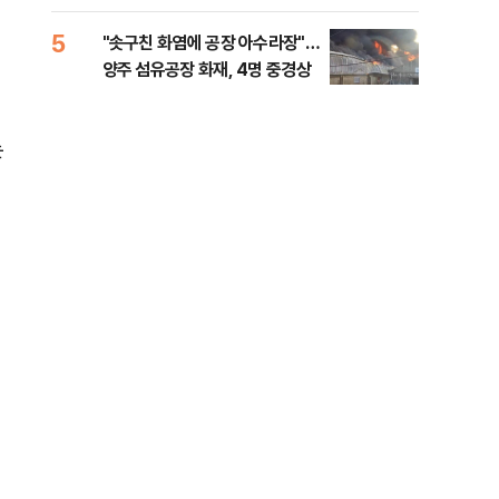
행적 추적 중
록 
99%" 등
5
10
"솟구친 화염에 공장 아수라장"…
李대
양주 섬유공장 화재, 4명 중경상
식했
낮춰
는