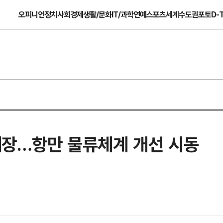
오피니언
정치
사회
경제
생활/문화
IT/과학
연예
스포츠
세계
수도권
포토
D-
 개장…항만 물류체계 개선 시동