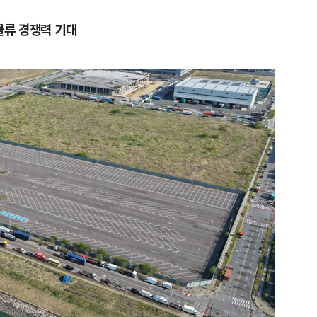
물류 경쟁력 기대
1
[데일리안 오늘뉴스 종합] 축
인 심판에 성접대 의혹, 李대통
지율 하락 의식했나, 삼전닉스
2
李대통령, 20대 지지율 하락
물, SK하이닉스 프리마켓 시초
나…"청년 보편적 지원 문턱 
점화, 김민석 "과반 승리 가능성
3
"약만으론 한계"…당뇨병 '시작
과학자의 도전 [내일의 닥터]
4
지진에 3000만원 기부했는
日 여성...무슨 일?
5
오세훈 '여론조사비 대납' 1심
된 '민주당 돈봉투 의혹'…왜?