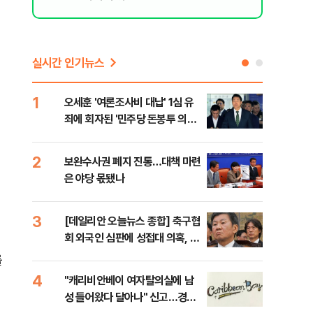
실시간 인기뉴스
1
6
오세훈 '여론조사비 대납' 1심 유
美,
죄에 회자된 '민주당 돈봉투 의
협에
혹'…왜?
2
7
보완수사권 폐지 진통…대책 마련
외국
은 야당 몫됐나
컵 
민낯
3
8
[데일리안 오늘뉴스 종합] 축구협
'경
회 외국인 심판에 성접대 의혹, 李
조준
대통령 20대 지지율 하락 의식했
금폭
를
나, 삼전닉스 올인은 금물, SK하
4
9
"캐리비안베이 여자탈의실에 남
국민
이닉스 프리마켓 시초가 논란 재
성 들어왔다 달아나" 신고…경찰,
장관
점화, 김민석 "과반 승리 가능성