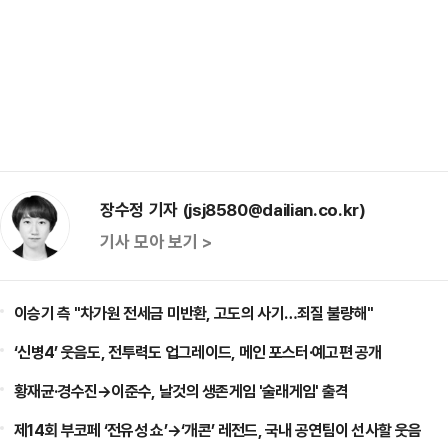
장수정 기자 (jsj8580@dailian.co.kr)
기사 모아 보기 >
이승기 측 "차가원 전세금 미반환, 고도의 사기…죄질 불량해"
‘신병4’ 웃음도, 전투력도 업그레이드, 메인 포스터·예고편 공개
황재균·경수진→이준수, 날것의 생존게임 '술래게임' 출격
제14회 부코페 ‘전유성 쇼’→‘개콘’ 레전드, 국내 공연팀이 선사할 웃음