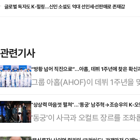
글로벌 독자도 K-힐링…신인 소설도 억대 선인세·선판매로 존재감
관련기사
“방황 넘어 직진으로”…아홉, 데뷔 1주년에 찾은 확신과
그룹 아홉(AHOF)이 데뷔 1주년을
새 앨범으로 컴백했다. 방황과 성장
으로 나아가는 직진의 에너지를 전면
"상상력 마음껏 펼쳐"…'동궁' 남주혁→조승우의 K-오컬
'동궁'이 사극과 오컬트 장르를 조화
구 예스24 라이브홀에서 세 번째 미니앨
오가며 궁의 비밀을 흥미롭게 파헤친다
기념 미디어 쇼케이스를 열고 “멤버