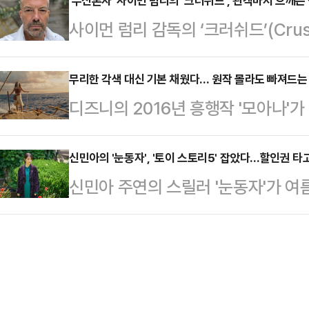
능력을 가진 구천(남주혁 분)과 비밀
‘무신론자’ 사이먼 럼리의 ‘크러쉬드’, 관객마저 으깨는 
하지만 새 앨범을 먼저 보여드릴 수
사이먼 럼리 감독의 ‘크러쉬드’(Cru
부름을 받고 동궁에 깃든 저주를 파
성장 과정을 담았다면 이번에는 직
한다. 그러나 영화가 끝난 뒤 남는 
서울 영등포구 페어몬트 앰배서더에서
한 매력을 …
사람들이 무엇을 믿고 누구를 용서하
무리한 각색 대신 기본 채웠다… 원작 몰라도 빠져드는 '
궁'의 제작발표회에 참석한 남주혁은 
디즈니의 2016년 흥행작 '모아나'
한 질문이다. 복잡하게 얽힌 사람들
는 상상력을 펼칠 수 있는 순간이 많
이번 신작은 디즈니 실사 영화들이 
다.제30회 부천국제판타스틱영화제(B
고 싶은 마음…
메시지 주입을 배제하고, 이야기 자체
신민아의 '눈동자', '토이 스토리5' 잡았다…할인권 타
에 유포되는 잔혹한 영상과 열 살 소
신민아 주연의 스릴러 '눈동자'가 여
중하며 안정적인 완성도를 증명했다.'
건을 따라간다. 올리비아의 어머니 메
까이 전 세계 관객들의 사랑을 받아온
선보인 일부 실사화 작품들이 과도한 
에 빠지고,…
5'를 제치고 박스오피스 정상에 오르
요소를 주입하려는 시도로 관객들의 호
형 기대작으로 분류되지 않았던 작
나'는 엉뚱한 변주를 시도하지 않았다
서 극장가의 이목이 쏠린다.7일 
라딘’이…