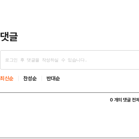
따르면 '눈동자'는 하루 동안 4만3
다. '토이 스토리5'는 3만951명으로
계 흥행 …
댓글
최신순
찬성순
반대순
0 개의 댓글 전