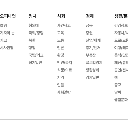
오피니언
정치
사회
경제
생활/문
칼럼
청와대
사건사고
금융
건강정보
기자의 눈
국회/정당
교육
증권
자동차/
기고
북한
노동
산업/재계
도로/교
시사만평
행정
언론
중기/벤처
여행/레
국방/외교
환경
부동산
음식/맛
정치일반
인권/복지
글로벌경제
패션/뷰
식품/의료
생활경제
공연/전
지역
경제일반
책
인물
종교
사회일반
날씨
생활문화