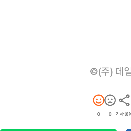
©(주) 데
기사 공
0
0