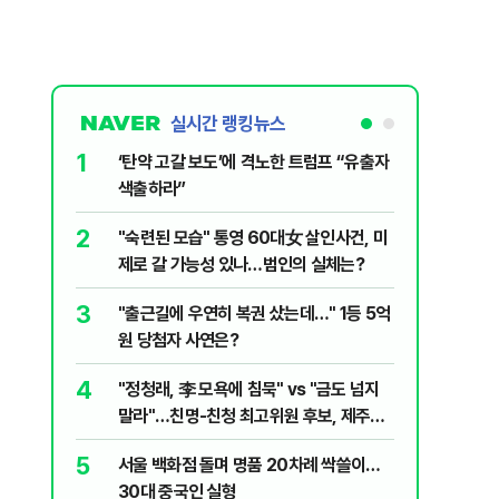
실시간 랭킹뉴스
1
6
‘탄약 고갈 보도’에 격노한 트럼프 “유출자
李, '2
색출하라”
'청년 지
2
7
"숙련된 모습" 통영 60대女 살인사건, 미
美 해상봉
제로 갈 가능성 있나…범인의 실체는?
그섬 1주
3
8
"출근길에 우연히 복권 샀는데…" 1등 5억
신동엽의 
원 당첨자 사연은?
‘대중적 편
4
9
"정청래, 李 모욕에 침묵" vs "금도 넘지
최악의 
말라"…친명-친청 최고위원 후보, 제주서
낮 최고 
격돌
5
10
서울 백화점 돌며 명품 20차례 싹쓸이…
"우리가 
30대 중국인 실형
다" 허지