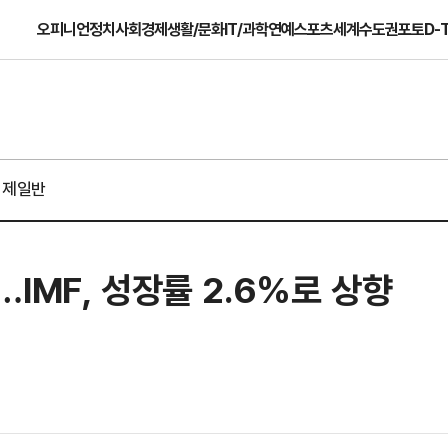
오피니언
정치
사회
경제
생활/문화
IT/과학
연예
스포츠
세계
수도권
포토
D-
경제일반
IMF, 성장률 2.6%로 상향