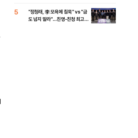
로남불' 비판
5
10
"정청래, 李 모욕에 침묵" vs "금
"군
도 넘지 말라"…친명-친청 최고위
이란
원 후보, 제주서 격돌
름
어