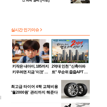
선 회복 실패 [시황]
지