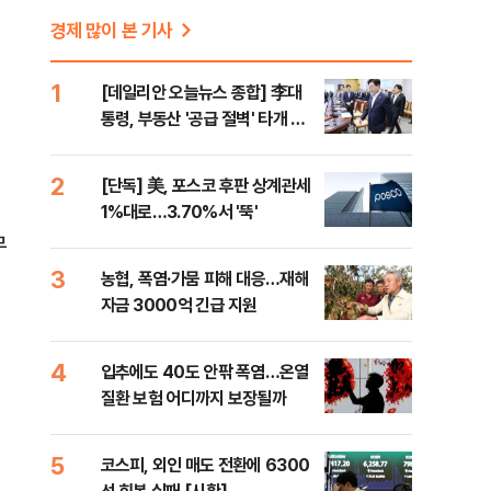
경제 많이 본 기사
1
[데일리안 오늘뉴스 종합] 李대
통령, 부동산 '공급 절벽' 타개 총
력전, 국민의힘, '청년 지지' 사수
위해 李 견제 사활 등
2
[단독] 美, 포스코 후판 상계관세
1%대로…3.70%서 '뚝'
무
3
농협, 폭염·가뭄 피해 대응…재해
자금 3000억 긴급 지원
4
입추에도 40도 안팎 폭염…온열
질환 보험 어디까지 보장될까
5
코스피, 외인 매도 전환에 6300