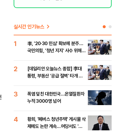
실시간 인기뉴스
1
6
李, '20·30 민심' 확보에 분주…
고수
국민의힘, '청년 지지' 사수 위해
27
李 견제 사활
2
7
[데일리안 오늘뉴스 종합] 李대
서울
통령, 부동산 '공급 절벽' 타개 총
쓸이
력전, 국민의힘, '청년 지지' 사수
위해 李 견제 사활 등
3
8
폭염 덮친 대한민국…온열질환자
경찰
전
누적 3000명 넘어
수사
4
9
황희, '폐버스 청년주택' 게시물 삭
최악
제에도 논란 계속…여당서도 '내
계속