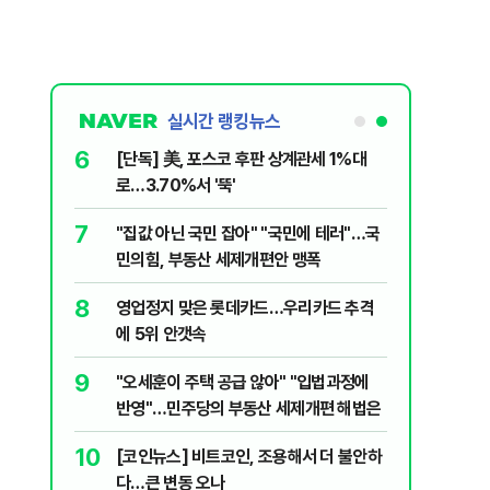
실시간 랭킹뉴스
6
 외치자…與
[단독] 美, 포스코 후판 상계관세 1%대
하라"
로…3.70%서 '뚝'
7
늘부터 67
"집값 아닌 국민 잡아" "국민에 테러"…국
민의힘, 부동산 세제개편안 맹폭
8
됐다...외
영업정지 맞은 롯데카드…우리카드 추격
에 5위 안갯속
9
출입 안됩니
"오세훈이 주택 공급 않아" "입법과정에
반영"…민주당의 부동산 세제개편 해법은
10
…'폭염'에
[코인뉴스] 비트코인, 조용해서 더 불안하
다…큰 변동 오나