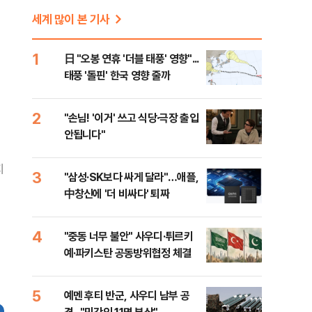
세계 많이 본 기사
1
日 "오봉 연휴 '더블 태풍' 영향"...
태풍 '돌핀' 한국 영향 줄까
2
"손님! '이거' 쓰고 식당·극장 출입
안됩니다"
지
3
"삼성·SK보다 싸게 달라"…애플,
中창신에 '더 비싸다' 퇴짜
4
"중동 너무 불안" 사우디·튀르키
예·파키스탄 공동방위협정 체결
5
예멘 후티 반군, 사우디 남부 공