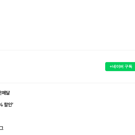
+네이버 구독
 은메달
% 할인’
리그