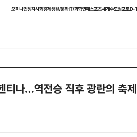
오피니언
정치
사회
경제
생활/문화
IT/과학
연예
스포츠
세계
수도권
포토
D-
헨티나…역전승 직후 광란의 축제