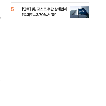
제청하라"
적 
5
10
[단독] 美, 포스코 후판 상계관세
네이
1%대로…3.70%서 '뚝'
외연
수
출(
동
았