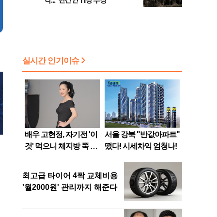
격..."민간인 11명 부상"