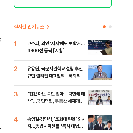
실시간 인기뉴스
컵
1
6
코스피, 외인 ‘사자’에도 보합권…
靑,
6300선 등락 [시황]
점식
고'"
2
7
유용원, 국군사관학교 설립 추진
與김
규탄 결의안 대표발의…국회의원
발언
36명 동참
3
8
"집값 아닌 국민 잡아" "국민에 테
"오
러"…국민의힘, 부동산 세제개편
과정
안 맹폭
세제
4
9
송영길·김민석, '조희대 탄핵' 외치
"'
자…與법사위원들 "즉시 대법관
공급
대