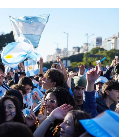
1
송영길·김민석, '조희대 탄핵'
법사위원들 "즉시 대법관 제청
2
홈플러스, 회생 첫발 뗐다…오
개 점포 가오픈
3
3000원짜리 장바구니 'K굿즈' 
국인 관광객 필수템은?
4
"손님! '이거' 쓰고 식당·극장 
다"
5
[르포] 병원 오는 길부터 고비
더 취약한 환자들