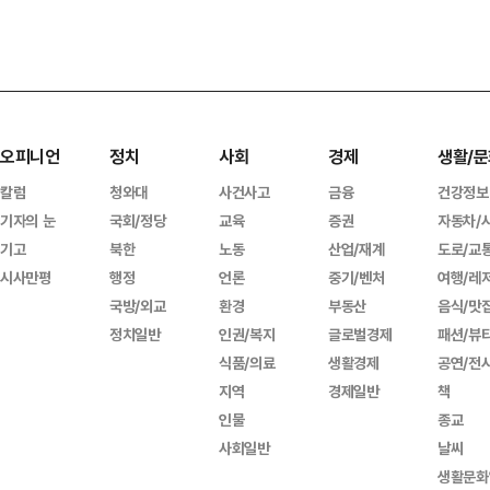
오피니언
정치
사회
경제
생활/문
칼럼
청와대
사건사고
금융
건강정보
기자의 눈
국회/정당
교육
증권
자동차/
기고
북한
노동
산업/재계
도로/교
시사만평
행정
언론
중기/벤처
여행/레
국방/외교
환경
부동산
음식/맛
정치일반
인권/복지
글로벌경제
패션/뷰
식품/의료
생활경제
공연/전
지역
경제일반
책
인물
종교
사회일반
날씨
생활문화