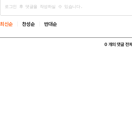
최신순
찬성순
반대순
0 개의 댓글 전