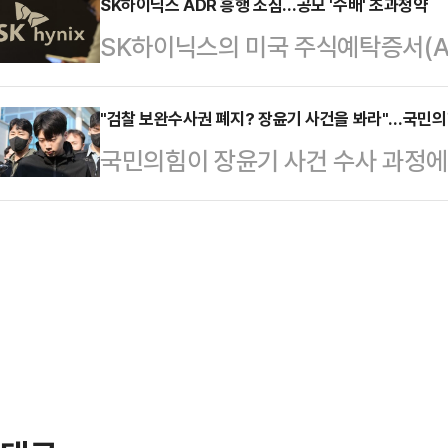
서울시교육청에 따르면 배재고는 
SK하이닉스 ADR 흥행 조짐…공모 '수배' 초과청약
(Bemotrizinol)’ 성분 사용을 
SK하이닉스의 미국 주식예탁증서(ADR) 
원회의 6개월 출전정지 징계에 대해
후 기업들은 해당 성분을 사용한 자
준의 초과청약을 기록했다.미국 기
는 배재고 수석코치 명의로 제출되며
는 법적…
리면서 대규모 자금 조달 기대도 커지
"검찰 보완수사권 폐지? 장윤기 사건을 봐라"…국민의힘
제출될 예정이다.앞서 배재고 선수단
국민의힘이 장윤기 사건 수사 과정에
근 열린 SK하이닉스 ADR 투자설명
열린 제81회 청룡기 전국고교야구선
불거지자, 정부·여당을 향해 검찰의
히 장기적 성향의 대형 기관투자자와
전에서 단체 율동과 함께 “가야지,…
고 압박했다.김기현 의원은 8일 페이
다.ADR 공모가는 뉴욕시간 기준 오
치 없이 수사권을 통째로 맡기게 되면
공모엔 시추에이셔널 어웨어니스 파
것"이라면서 "힘 없고 빽 없는 서민
등 글로벌 …
우려했다.이어 "경찰은 권력자에게 
지면 무조건 닥치고 강압 수사를 해대
"경찰 가족이 연루된…