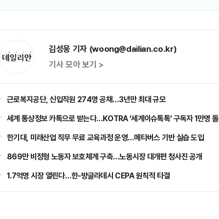
김성웅 기자 (woong@dailian.co.kr)
기사 모아 보기 >
근로복지공단, 신입직원 274명 공채…3년만 최대 규모
세계 통상정보 카톡으로 받는다…KOTRA ‘세계이슈톡톡’ 구독자 1만명 
한기대, 미래산업 직무 무료 교육과정 운영…메타버스 기반 실습 도입
869만 비정형 노동자 보호체계 구축…노동시장 대개편 청사진 공개
1.7억명 시장 열린다…한-방글라데시 CEPA 원칙적 타결