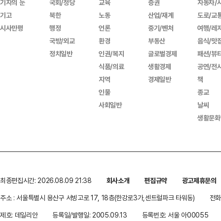
기자의 눈
국회/정당
교육
증권
자동차/
기고
북한
노동
산업/재계
도로/교
시사만평
행정
언론
중기/벤처
여행/레
국방/외교
환경
부동산
음식/맛
정치일반
인권/복지
글로벌경제
패션/뷰
식품/의료
생활경제
공연/전
지역
경제일반
책
인물
종교
사회일반
날씨
생활문화
최종편집시간: 2026.08.09 21:38
회사소개
편집규약
광고제휴문의
주소 : 서울특별시 용산구 서빙고로 17, 18층(한강로3가,센트럴파크 타워동)
전화 
제호: 데일리안
등록일/발행일: 2005.09.13
등록번호: 서울 아00055