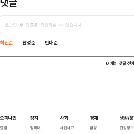
댓글
최신순
찬성순
반대순
0 개의 댓글 전
오피니언
정치
사회
경제
생활/문
칼럼
청와대
사건사고
금융
건강정보