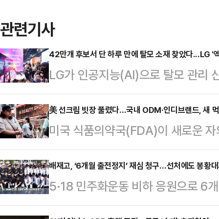
관련기사
42만개 후보서 단 하루 만에 탈모 소재 찾았다...LG '
LG가 인공지능(AI)으로 탈모 관리 
종목을 매일 분석하는 사례를 공개했다.
에 그치지 않고 신소재 발굴, 금융 분
美 선크림 빗장 풀렸다…국내 ODM·인디브랜드, 새 
미국 식품의약국(FDA)이 새로운 
용하고 있다는 점을 강조한 것이다.L
뷰티업계가 미국 선케어 시장 확대에 
코엑스에서 열리는 국제머신러닝학회 '
의 최대 시장으로 떠오른 미국에서 
배재고, ‘6개월 출전정지’ 재심 청구…선처에도 봉황대
AI 기술과 산업 적용 사례를 소개했다
5·18 민주화운동 비하 응원으로 6
ODM 업체와 브랜드사의 수혜 가능
분야 주요 국제 학회로, 올해 처음 한
을 청구하기로 최종 결정한 가운데 
미국 FDA는 지난달 9일 일반의약품