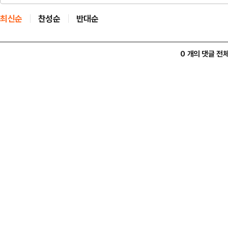
최신순
찬성순
반대순
0 개의 댓글 전