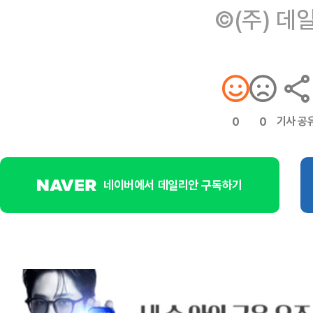
©(주) 데
기사 공
0
0
네이버에서 데일리안 구독하기