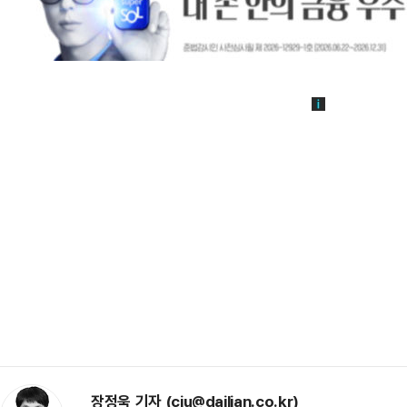
장정욱 기자 (cju@dailian.co.kr)