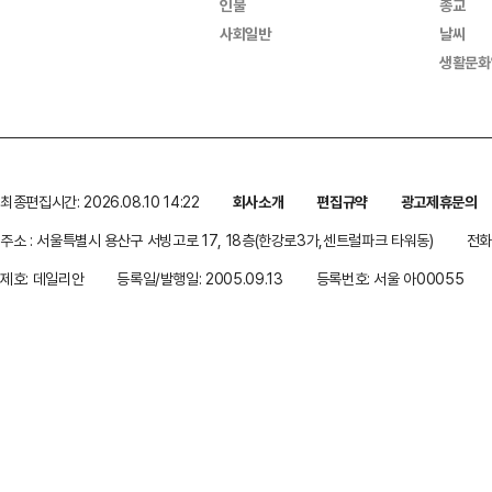
인물
종교
사회일반
날씨
생활문화
최종편집시간: 2026.08.10 14:22
회사소개
편집규약
광고제휴문의
주소 : 서울특별시 용산구 서빙고로 17, 18층(한강로3가,센트럴파크 타워동)
전화 
제호: 데일리안
등록일/발행일: 2005.09.13
등록번호: 서울 아00055