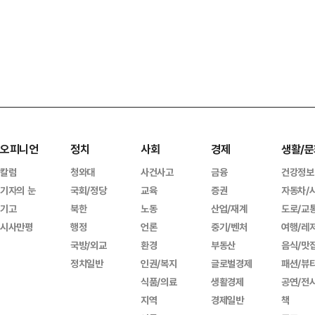
오피니언
정치
사회
경제
생활/문
칼럼
청와대
사건사고
금융
건강정보
기자의 눈
국회/정당
교육
증권
자동차/
기고
북한
노동
산업/재계
도로/교
시사만평
행정
언론
중기/벤처
여행/레
국방/외교
환경
부동산
음식/맛
정치일반
인권/복지
글로벌경제
패션/뷰
식품/의료
생활경제
공연/전
지역
경제일반
책