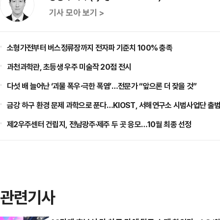
기사 모아 보기 >
소형가전부터 버스정류장까지 전자파 기준치 100% 충족
과천과학관, 초등생 우주 미술작 20점 전시
다섯 배 늘어난 ‘괴물 폭우·극한 폭염’…전문가 “앞으론 더 잦을 것”
금강 하구 환경 문제 과학으로 푼다…KIOST, 서해연구소 시범사업단 출
제2우주센터 건립지, 전남광주·제주 두 곳 응모…10월 최종 선정
관련기사