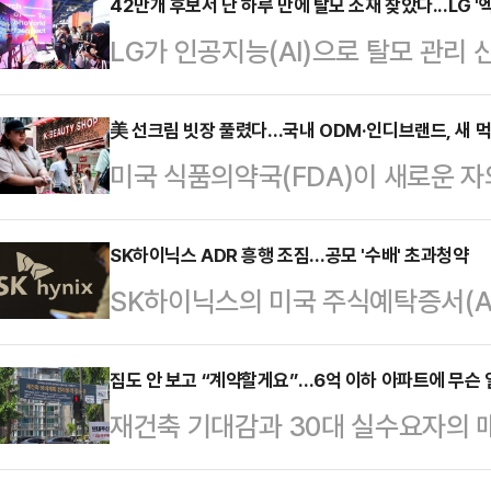
42만개 후보서 단 하루 만에 탈모 소재 찾았다...LG '
LG가 인공지능(AI)으로 탈모 관리 
종목을 매일 분석하는 사례를 공개했다.
에 그치지 않고 신소재 발굴, 금융 분
美 선크림 빗장 풀렸다…국내 ODM·인디브랜드, 새 
미국 식품의약국(FDA)이 새로운 
용하고 있다는 점을 강조한 것이다.L
뷰티업계가 미국 선케어 시장 확대에 
코엑스에서 열리는 국제머신러닝학회 '
의 최대 시장으로 떠오른 미국에서 
SK하이닉스 ADR 흥행 조짐…공모 '수배' 초과청약
AI 기술과 산업 적용 사례를 소개했다
SK하이닉스의 미국 주식예탁증서(ADR) 
ODM 업체와 브랜드사의 수혜 가능
분야 주요 국제 학회로, 올해 처음 한
준의 초과청약을 기록했다.미국 기
미국 FDA는 지난달 9일 일반의약품
리면서 대규모 자금 조달 기대도 커지
집도 안 보고 “계약할게요”…6억 이하 아파트에 무슨
(Bemotrizinol)’ 성분 사용을 
재건축 기대감과 30대 실수요자의 
근 열린 SK하이닉스 ADR 투자설명
후 기업들은 해당 성분을 사용한 자
이 가파르게 오르고 있다. 정책대출을
히 장기적 성향의 대형 기관투자자와
는 법적…