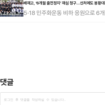
만에 호가가 실거래가 대비 수천만원
배재고, ‘6개월 출전정지’ 재심 청구…선처에도 봉황대
다.ADR 공모가는 뉴욕시간 기준 오
5·18 민주화운동 비하 응원으로 6
등 분위기가 과열되고 있다.하지만 
공모엔 시추에이셔널 어웨어니스 파
을 청구하기로 최종 결정한 가운데 
KB시세와 시장 가격 사이 간격이 
등 글로벌 …
서울시교육청에 따르면 배재고는 
지는 등 문제가 나오고 있다.8일 한
원회의 6개월 출전정지 징계에 대해
구 아파트 중위매매가격은 6억1400
는 배재고 수석코치 명의로 제출되며
3400만원 …
제출될 예정이다.앞서 배재고 선수단
열린 제81회 청룡기 전국고교야구선
전에서 단체 율동과 함께 “가야지,…
댓글