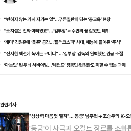
“변하지 않는 가치 지키는 일”…푸른칠판이 담는 ‘공교육’ 현장
“소지섭은 진짜 아빠였죠”…‘김부장’ 서수민의 꿈 같았던 데뷔
‘개미’ 김원훈에 ‘웃픈’ 공감…‘롤러코스피’ 시대, 예능에 들어온 ‘주식’
“진지한 액션에 녹아든 코미디” …‘김부장’ 감독의 완벽했던 완급 조절
‘아는맛’ 된 두뇌 서바이벌…‘레전드’ 장동민·현정완도 피할 수 없는 과제
관련기사
"상상력 마음껏 펼쳐"…'동궁' 남주혁→조승우의 K-오컬
'동궁'이 사극과 오컬트 장르를 조화