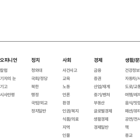
오피니언
정치
사회
경제
생활/문
칼럼
청와대
사건사고
금융
건강정보
기자의 눈
국회/정당
교육
증권
자동차/
기고
북한
노동
산업/재계
도로/교
시사만평
행정
언론
중기/벤처
여행/레
국방/외교
환경
부동산
음식/맛
정치일반
인권/복지
글로벌경제
패션/뷰
식품/의료
생활경제
공연/전
지역
경제일반
책
인물
종교