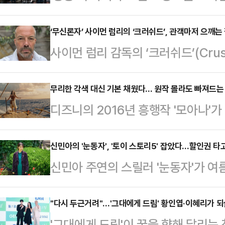
오가며 궁의 비밀을 흥미롭게 파헤친다
능력을 가진 구천(남주혁 분)과 비밀
‘무신론자’ 사이먼 럼리의 ‘크러쉬드’, 관객마저 으깨는 
사이먼 럼리 감독의 ‘크러쉬드’(Cru
부름을 받고 동궁에 깃든 저주를 파
한다. 그러나 영화가 끝난 뒤 남는 
서울 영등포구 페어몬트 앰배서더에서
사람들이 무엇을 믿고 누구를 용서하
무리한 각색 대신 기본 채웠다… 원작 몰라도 빠져드는 '
궁'의 제작발표회에 참석한 남주혁은 
디즈니의 2016년 흥행작 '모아나'
한 질문이다. 복잡하게 얽힌 사람들
는 상상력을 펼칠 수 있는 순간이 많
이번 신작은 디즈니 실사 영화들이 
다.제30회 부천국제판타스틱영화제(B
고 싶은 마음…
메시지 주입을 배제하고, 이야기 자체
신민아의 '눈동자', '토이 스토리5' 잡았다…할인권 타
에 유포되는 잔혹한 영상과 열 살 소
신민아 주연의 스릴러 '눈동자'가 여
중하며 안정적인 완성도를 증명했다.'
건을 따라간다. 올리비아의 어머니 메
까이 전 세계 관객들의 사랑을 받아온
선보인 일부 실사화 작품들이 과도한 
에 빠지고,…
5'를 제치고 박스오피스 정상에 오르
"다시 두근거려"…'그대에게 드림' 황인엽·이혜리가 되살
요소를 주입하려는 시도로 관객들의 호
'그대에게 드림'이 꿈을 향해 달리는