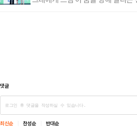
형 기대작으로 분류되지 않았던 작
나'는 엉뚱한 변주를 시도하지 않았다
여준다.'그대에게 드림'은 꿈을 이
서 극장가의 이목이 쏠린다.7일 
라딘’이…
분)과 꿈을 잊은 채 사는 생계형 리
따르면 '눈동자'는 하루 동안 4만3
그린 로맨틱 코미디다.7일 서울 구로
다. '토이 스토리5'는 3만951명으로
'그대에게 드림'의 제작발표회에 참석
계 흥행 …
꿈을 키우며 첫사랑을 할뻔했던 두 주
로 남아있던 꿈과 사랑을 다시 써 내
대가 되니…
댓글
최신순
찬성순
반대순