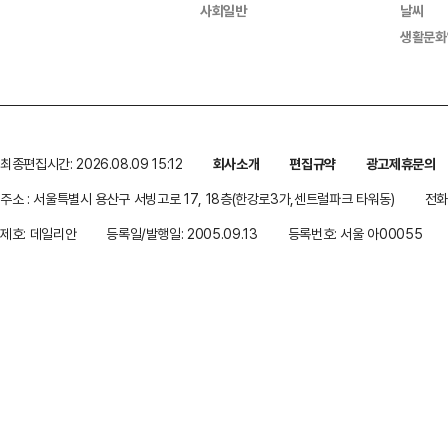
사회일반
날씨
생활문화
최종편집시간: 2026.08.09 15:12
회사소개
편집규약
광고제휴문의
주소 : 서울특별시 용산구 서빙고로 17, 18층(한강로3가,센트럴파크 타워동)
전화 
제호: 데일리안
등록일/발행일: 2005.09.13
등록번호: 서울 아00055