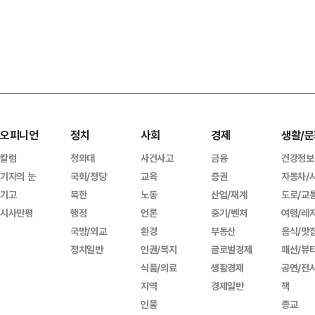
오피니언
정치
사회
경제
생활/문
칼럼
청와대
사건사고
금융
건강정보
기자의 눈
국회/정당
교육
증권
자동차/
기고
북한
노동
산업/재계
도로/교
시사만평
행정
언론
중기/벤처
여행/레
국방/외교
환경
부동산
음식/맛
정치일반
인권/복지
글로벌경제
패션/뷰
식품/의료
생활경제
공연/전
지역
경제일반
책
인물
종교