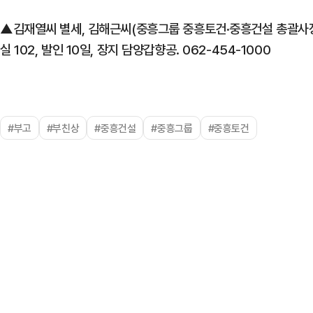
▲김재열씨 별세, 김해근씨(중흥그룹 중흥토건·중흥건설 총괄사장
실 102, 발인 10일, 장지 담양갑향공. 062-454-1000
#부고
#부친상
#중흥건설
#중흥그룹
#중흥토건