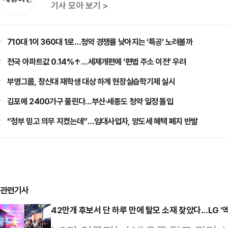
기사 모아 보기 >
710대 1이 360대 1로…청약 경쟁률 낮아지는 ‘특공’ 노려볼까
전국 아파트값 0.14%↑…세제개편에 ‘편법 주소 이전’ 우려
부영그룹, 창신대 재학생 대상 하계 현장실습학기제 실시
김포에 2400가구 풀린다…부산·세종도 청약 일정 돌입
“정부 믿고 의무 지켰는데”…임대사업자, 양도세 혜택 폐지 반발
관련기사
42만개 후보서 단 하루 만에 탈모 소재 찾았다...LG '