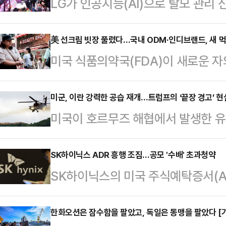
LG가 인공지능(AI)으로 탈모 관리 
종목을 매일 분석하는 사례를 공개했다.
에 그치지 않고 신소재 발굴, 금융 분
美 선크림 빗장 풀렸다…국내 ODM·인디브랜드, 새 
미국 식품의약국(FDA)이 새로운 
용하고 있다는 점을 강조한 것이다.L
뷰티업계가 미국 선케어 시장 확대에 
코엑스에서 열리는 국제머신러닝학회 '
의 최대 시장으로 떠오른 미국에서 
미군, 이란 강력한 공습 재개…트럼프의 ‘끝장 경고’ 
AI 기술과 산업 적용 사례를 소개했다
미국이 호르무즈 해협에서 발생한 유
ODM 업체와 브랜드사의 수혜 가능
분야 주요 국제 학회로, 올해 처음 한
습을 시작했다.미국 전쟁부(국방부)
미국 FDA는 지난달 9일 일반의약품
면 미군은 7일(현지시간) 이란 남부
SK하이닉스 ADR 흥행 조짐…공모 '수배' 초과청약
(Bemotrizinol)’ 성분 사용을 
SK하이닉스의 미국 주식예탁증서(ADR) 
슬람혁명수비대(IRGC) 관련 군사시
후 기업들은 해당 성분을 사용한 자
준의 초과청약을 기록했다.미국 기
이번 공격은 전날 호르무즈 해협 인
는 법적…
리면서 대규모 자금 조달 기대도 커지
한화오션은 잠수함을 팔았고, 독일은 동맹을 팔았다 [
을 받은 데 따른 보복 조치다.미군