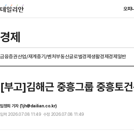
오피
경제
금융
증권
산업/재계
중기/벤처
부동산
글로벌경제
생활경제
경제일반
[부고]김해근 중흥그룹 중흥토건
임정희 기자 (1jh@dailian.co.kr)
입력 2026.07.08 11:49 수정 2026.07.08 11:49