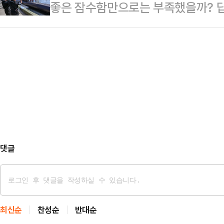
좋은 잠수함만으로는 부족했을까? 답
근 열린 SK하이닉스 ADR 투자설명
유도무기를 동원해 여러 군사 목표물
(CPSP)에서 한화오션이 고배를 마
히 장기적 성향의 대형 기관투자자와
중부사령부는 "미국…
티센크루프마린시스템즈(TKMS)는 
다.ADR 공모가는 뉴욕시간 기준 오
잠수함은 ‘나토의 벽’을 넘지 못했다
공모엔 시추에이셔널 어웨어니스 파
업은 60조원 규모라는 숫자만으로도
등 글로벌 …
했다. 한때 한국이 이미 수주에 성
기는 독일의 TKMS에 돌아갔다. 미
원팀으로 함께 뛰…
댓글
최신순
찬성순
반대순