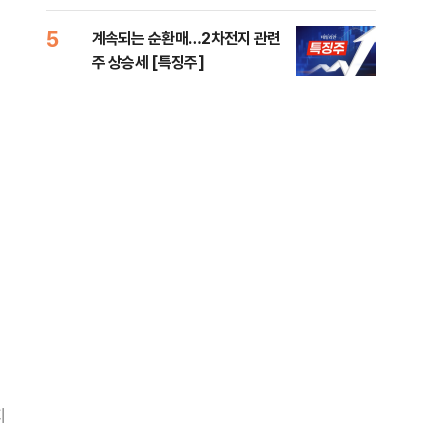
5
10
계속되는 순환매…2차전지 관련
민주
주 상승세 [특징주]
공…
지