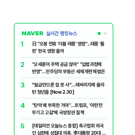
실시간 랭킹뉴스
1
6
日 "오봉 연휴 '더블 태풍' 영향"...태풍 '돌
[속보] 
핀' 한국 영향 줄까
선관위 등
2
7
"오세훈이 주택 공급 않아" "입법과정에
버핏 "美 
반영"…민주당의 부동산 세제개편 해법은
신호에 
3
8
“월급만으론 집 못 사”…레버리지에 올라
공세 명분
탄 청년들 [Now 2.30]
삐…쇄신파
4
9
"탄약 왜 부족한 거야"…트럼프, '이란전
계속되는
무기고 고갈'에 국방장관 질책
[특징주]
5
10
[데일리안 오늘뉴스 종합] 축구협회 외국
집주인 
인 심판에 성접대 의혹, 李대통령 20대 지
자 보호