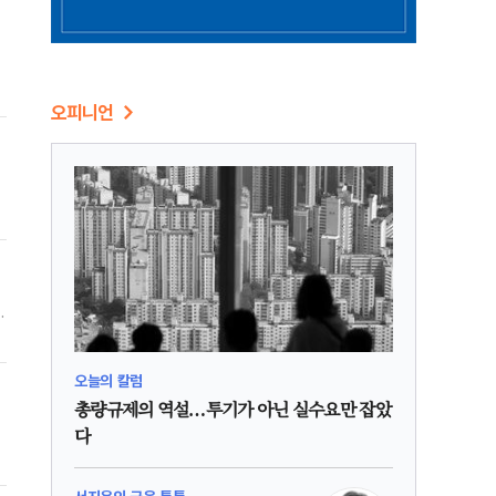
련
오피니언
강
관
결
오늘의 칼럼
총량규제의 역설…투기가 아닌 실수요만 잡았
다