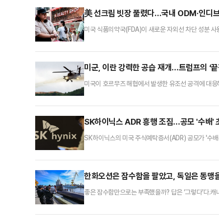
ICML은 머신러닝·AI 분야 주요 국제 학회로, 올해 처
美 선크림 빗장 풀렸다…국내 ODM·인디브
미국 식품의약국(FDA)이 새로운 자외선 차단 성분 사
뷰티 수출의 최대 시장으로 떠오른 미국에서 제품 개발
업계에 따르면 미국 FDA는 지난달 9일 일반의약품(OTC
일 시행될 예정으로, 이후 기업들은 해당 성분을 사용
미군, 이란 강력한 공습 재개…트럼프의 ‘끝
미국이 호르무즈 해협에서 발생한 유조선 공격에 대응해
(CENTCOM)에 따르면 미군은 7일(현지시간) 이란
겨냥한 정밀 공습에 착수했다. 이번 공격은 전날 호르무
전투기와 함정에서 발사한 장거리 정밀유도무기를 동원
SK하이닉스 ADR 흥행 조짐…공모 '수배'
SK하이닉스의 미국 주식예탁증서(ADR) 공모가 '수배(
하게 몰리면서 대규모 자금 조달 기대도 커지고 있다.8
이 참석했다.특히 장기적 성향의 대형 기관투자자와 기
정될 예정이다.이번 공모엔 시추에이셔널 어웨어니스 파
한화오션은 잠수함을 팔았고, 독일은 동맹을
좋은 잠수함만으로는 부족했을까? 답은 ‘그렇다’다.캐
고, 독일 티센크루프마린시스템즈(TKMS)는 동맹을 팔
캐나다 잠수함 사업은 60조원 규모라는 숫자만으로도 