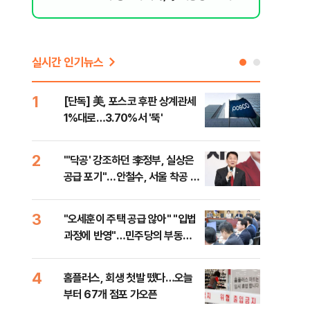
지율 하락 의식했나, 삼전닉스 올인은 금
물, SK하이닉스 프리마켓 시초가 논란 재
점화, 김민석 "과반 승리 가능성 99%" 등
실시간 인기뉴스
1
6
[단독] 美, 포스코 후판 상계관세
[코
1%대로…3.70%서 '뚝'
더 
2
7
"'닥공' 강조하던 李정부, 실상은
[컨
공급 포기"…안철수, 서울 착공 실
각…
적 미달 비판
3
8
"오세훈이 주택 공급 않아" "입법
형소
과정에 반영"…민주당의 부동산
다…
세제개편 해법은
4
9
홈플러스, 회생 첫발 뗐다…오늘
대우
부터 67개 점포 가오픈
1단