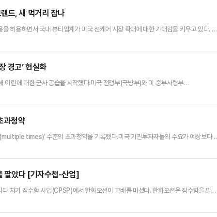
음 한국에서 열렸다.LG AI연…
랜드, 새 먹거리 잡나
용을 허용하면서 국내 뷰티업계가 미국 선케어 시장 확대에 대한 기대감을 키우고 있다. K
 선택지가 넓어지면서 화장품 ODM 업체와 브랜드사의 수혜 가능성이 점쳐진다.8일 관
) 자외선차단제에 ‘베모트리지놀(Bemotrizinol)’ 성분 사용을 최종 승인했다. 8월 9
한 자외선차단제를 미국 시장에서 출시할 수 있는 법적…
장 경고’ 현실화
 이란에 대한 군사 공습을 시작했다.미국 전쟁부(국방부)와 미 중부사령부
 남부의 미사일 발사시설과 드론 운용 기지, 이슬람혁명수비대(IRGC) 관련 군사시설 등을
즈 해협 인근에서 유조선 3척이 미사일과 드론 공격을 받은 데 따른 보복 조치다.미군은
해 여러 군사 목표물을 동시에 타격한 것으로 알려졌다. 미 중부사령부는 "미국…
 초과청약
multiple times)' 수준의 초과청약을 기록했다.미국 기관투자자들의 수요가 예상보다 
일 블룸버그통신에 따르면, 최근 열린 SK하이닉스 ADR 투자설명회에는 약 1000개 기
술주 전문 투자자들이 대거 참여했다.ADR 공모가는 뉴욕시간 기준 오는 9일 오후 최종 
트너스, 베일리 기포드, 코튜매니지먼트 등 글로벌 …
 팔았다 [기자수첩-산업]
나다 차기 잠수함 사업(CPSP)에서 한화오션이 고배를 마셨다. 한화오션은 잠수함을 팔았
았다. 더 정확히 말하면 한국 잠수함은 ‘나토의 벽’을 넘지 못했다.메가 프로젝트로 꼽힌
국내 방산 업계의 기대를 키우기에 충분했다. 한때 한국이 이미 수주에 성공한 듯한 분위