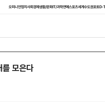
오피니언
정치
사회
경제
생활/문화
IT/과학
연예
스포츠
세계
수도권
포토
D-
대를 모은다