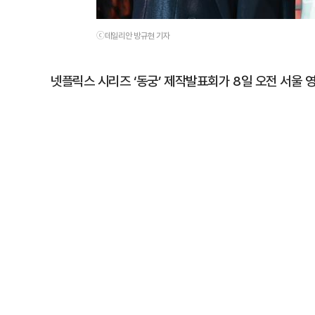
ⓒ데일리안 방규현 기자
넷플릭스 시리즈 ‘동궁’ 제작발표회가 8일 오전 서울