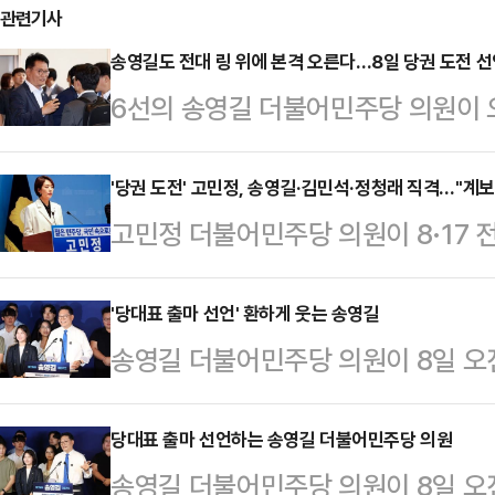
관련기사
송영길도 전대 링 위에 본격 오른다…8일 당권 도전 
6선의 송영길 더불어민주당 의원이 
측은 7일 언론 공지를 통해 8일 오
8월 전당대회 당대표 출마를 선언한
'당권 도전' 고민정, 송영길·김민석·정청래 직격…"계
고민정 더불어민주당 의원이 8·17
택한 건, 이재명 대통령의 당원주권
면서 최근 적통 논쟁 등에 휩싸인 다
풀이된다. 당원존은 2022년 10월
무총리, 정청래 전 대표 등을 향해 
'당대표 출마 선언' 환하게 웃는 송영길
첫 업무지시로 설치한 공간이다.송 의
송영길 더불어민주당 의원이 8일 오
은 관심도 없는 누가 누구의 계보인
제23대 총선 승리의 기반을 마련하
당원존에서 당대표 출마 선언 기자회
있는 것은 아닌가"라고 직격했다.고
다.앞서 민…
당대표 출마 선언하는 송영길 더불어민주당 의원
고 차기 당권 도전을 선언하며 "민심
송영길 더불어민주당 의원이 8일 오
인지 치열하게 성찰하고 대안을 모색