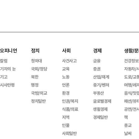
오피니언
정치
사회
경제
생활/문
칼럼
청와대
사건사고
금융
건강정보
기자의 눈
국회/정당
교육
증권
자동차/
기고
북한
노동
산업/재계
도로/교
시사만평
행정
언론
중기/벤처
여행/레
국방/외교
환경
부동산
음식/맛
정치일반
인권/복지
글로벌경제
패션/뷰
식품/의료
생활경제
공연/전
지역
경제일반
책
인물
종교
사회일반
날씨