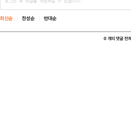
최신순
찬성순
반대순
0 개의 댓글 전