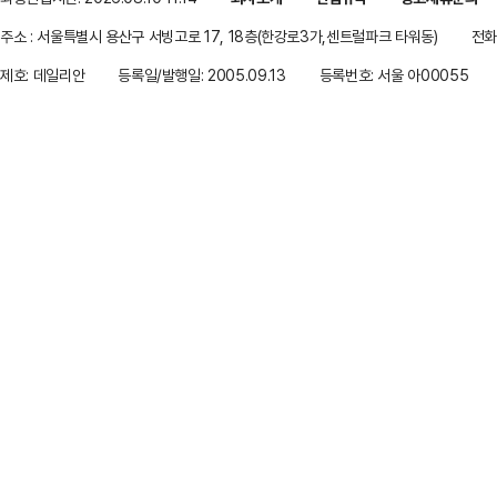
주소 : 서울특별시 용산구 서빙고로 17, 18층(한강로3가,센트럴파크 타워동)
전화 
제호: 데일리안
등록일/발행일: 2005.09.13
등록번호: 서울 아00055