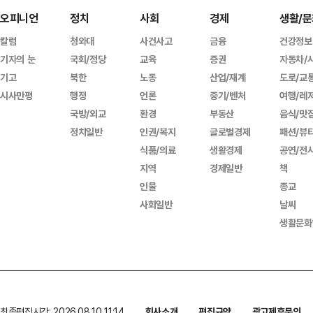
오피니언
정치
사회
경제
생활/문
칼럼
청와대
사건사고
금융
건강정보
기자의 눈
국회/정당
교육
증권
자동차/
기고
북한
노동
산업/재계
도로/교
시사만평
행정
언론
중기/벤처
여행/레
국방/외교
환경
부동산
음식/맛
정치일반
인권/복지
글로벌경제
패션/뷰
식품/의료
생활경제
공연/전
지역
경제일반
책
인물
종교
사회일반
날씨
생활문화
최종편집시간: 2026.08.10 11:14
회사소개
편집규약
광고제휴문의