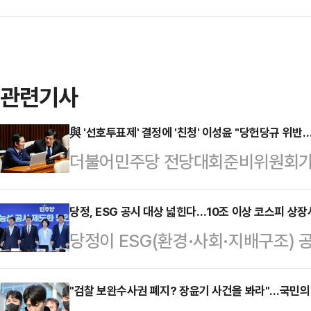
관련기사
與 '선호투표제' 결정에 '친청' 이성윤 "당헌당규 위반
더불어민주당 전당대회준비위원회가 
하지 않고 선호투표제를 적용하기로 
한 당헌당규 위반으로 무효"라고 주
당정, ESG 공시 대상 넓힌다…10조 이상 코스피 상
당정이 ESG(환경·사회·지배구조) 
마한 김민석 전 국무총리와 송영길 
상 코스피 상장사로 대폭 확대하고, 
데 친정청래계인 이 최고위원이 이를
를 거치지 않고 바로 '법정 공시'로
"검찰 보완수사권 폐지? 장윤기 사건을 봐라"…국민의힘
8일 오전 국회에서 열린 최고위원회