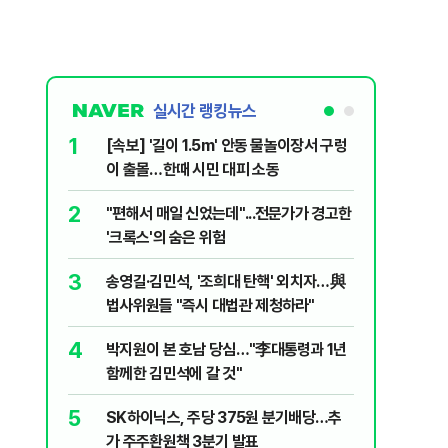
실시간 랭킹뉴스
1
6
[속보] '길이 1.5m' 안동 물놀이장서 구렁
'국장만 
이 출몰…한때 시민 대피 소동
'부글부글
2
7
"편해서 매일 신었는데"...전문가가 경고한
“우크라
'크록스'의 숨은 위험
유 3만t
3
8
송영길·김민석, '조희대 탄핵' 외치자…與
정청래 "
법사위원들 "즉시 대법관 제청하라"
민석 "자
4
9
박지원이 본 호남 당심…"李대통령과 1년
이란, 美
함께한 김민석에 갈 것"
즈 통행금
5
10
SK하이닉스, 주당 375원 분기배당…추
[데일리 
가 주주환원책 3분기 발표
민...홈