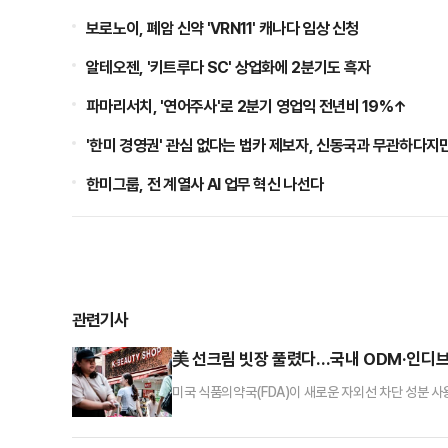
보로노이, 폐암 신약 'VRN11' 캐나다 임상 신청
알테오젠, '키트루다 SC' 상업화에 2분기도 흑자
파마리서치, '연어주사'로 2분기 영업익 전년비 19%↑
'한미 경영권' 관심 없다는 법카 제보자, 신동국과 무관하다지만.
한미그룹, 전 계열사 AI 업무 혁신 나선다
관련기사
美 선크림 빗장 풀렸다…국내 ODM·인디브
미국 식품의약국(FDA)이 새로운 자외선 차단 성분 사
뷰티 수출의 최대 시장으로 떠오른 미국에서 제품 개발
업계에 따르면 미국 FDA는 지난달 9일 일반의약품(OTC