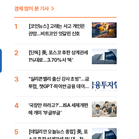
경제 많이 본 기사
1
[코인뉴스] 고래는 사고 개인은
관망…비트코인 엇갈린 신호
2
[단독] 美, 포스코 후판 상계관세
1%대로…3.70%서 '뚝'
3
"실리콘밸리 출신 강사 초빙"…금
투협, 챗GPT·파이썬 금융 데이터
분석 과정 개설
4
'국장만 하라고?'…ISA 세제개편
에 개미 '부글부글'
5
[데일리안 오늘뉴스 종합] 美, 포