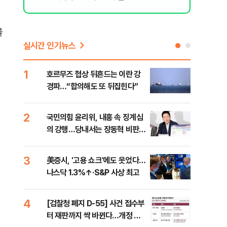
을
실시간 인기뉴스
1
6
호르무즈 협상 뒤흔드는 이란 강
"대
경파…“합의해도 또 뒤집힌다”
'4
췄
2
7
국민의힘 윤리위, 내홍 속 징계심
"아
의 강행…당내서는 장동혁 비판
철 
목소리
데일
3
8
美증시, '고용 쇼크'에도 웃었다…
[단
나스닥 1.3%↑·S&P 사상 최고
1%
4
9
[검찰청 폐지 D-55] 사건 접수부
“우
터 재판까지 싹 바뀐다…개정 형
러…