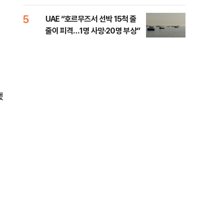
소법, 무엇이 달라지나
5
10
UAE “호르무즈서 선박 15척 줄
이란
줄이 피격…1명 사망·20명 부상”
호르
했