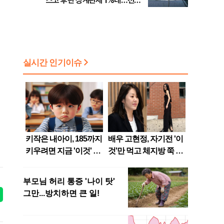
스코 후판 상계관세 1%대…천하
람, 의원 최초 논산훈련소 2박3일
'입소'