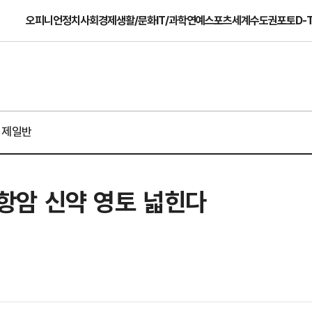
오피니언
정치
사회
경제
생활/문화
IT/과학
연예
스포츠
세계
수도권
포토
D-
경제일반
고 항암 신약 영토 넓힌다