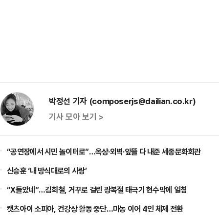
박정선 기자 (composerjs@dailian.co.kr)
기사 모아 보기 >
“공연장에서 시민 놀이터로”…옥상·외벽·앞뜰 다 내준 세종문화회관
신승훈 ‘내 방식대로의 사랑’
“X돌았네”…김희철, 거꾸로 걸린 광복절 태극기 현수막에 일침
캣츠아이 소피아, 건강상 활동 중단…마농 이어 4인 체제 전환