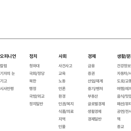
오피니언
정치
사회
경제
생활/문
칼럼
청와대
사건사고
금융
건강정보
기자의 눈
국회/정당
교육
증권
자동차/
기고
북한
노동
산업/재계
도로/교
시사만평
행정
언론
중기/벤처
여행/레
국방/외교
환경
부동산
음식/맛
정치일반
인권/복지
글로벌경제
패션/뷰
식품/의료
생활경제
공연/전
지역
경제일반
책
인물
종교