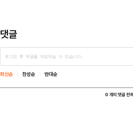
싸움이 아니”라고 선을 그었다. 이어 
진 캐스팅 의혹을 정면으로 겨냥하며 
었다…
댓글
최신순
찬성순
반대순
0 개의 댓글 전