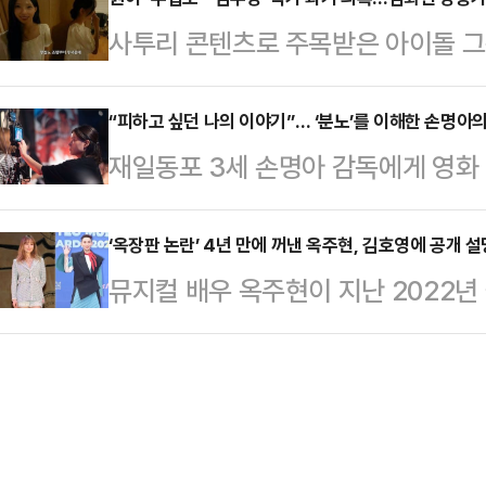
5'를 제치고 박스오피스 정상에 오르
요소를 주입하려는 시도로 관객들의 호
사투리 콘텐츠로 주목받은 아이돌 그룹
형 기대작으로 분류되지 않았던 작
나'는 엉뚱한 변주를 시도하지 않았다
어 아니냐는 지적을 받는가 하면, 인
서 극장가의 이목이 쏠린다.7일 
라딘’이…
시청자들의 실망감을 유발하고 있다. 
“피하고 싶던 나의 이야기”… ‘분노’를 이해한 손명아의 
따르면 '눈동자'는 하루 동안 4만3
재일동포 3세 손명아 감독에게 영화 
오 문화 확산에 대한 우려가 이어지는
다. '토이 스토리5'는 3만951명으로
발했다. 자신이 조선학교 출신이고,
필요해진 것이다.그룹 리센느 원이
계 흥행 …
보다 잘 아는 세계였지만, 그래서 더 
‘옥장판 논란’ 4년 만에 꺼낸 옥주현, 김호영에 공개 설
부탁드립니다’의 한 영상에서 “무섭
뮤지컬 배우 옥주현이 지난 2022년 
음에는 쓰고 싶지 않은 내용이었다.
다.문제가 된 영상은 같은 그룹 일본
내면서, 심경과 해당 발언을 한 동료
담스러웠고, 스스로 상처를 안 받을 
미나미 동생의…
다.옥주현은 8일 SNS에 당시 논란
회 부천국제판타스틱영화제(BIFAN)
자신에게 가해진 조롱 밈(Meme)에
가는 재일조선인 학생 소희(항나 분
사정을 가감 없이 털어놓았다.옥주현
는 무용대회를 준…