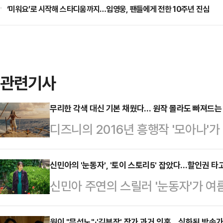
‘미워요’로 시작해 스타디움까지…임영웅, 팬들에게 전한 10주년 진심
관련기사
무리한 각색 대신 기본 채웠다… 원작 몰라도 빠져드는 '
디즈니의 2016년 흥행작 '모아나'
이번 신작은 디즈니 실사 영화들이 
메시지 주입을 배제하고, 이야기 자체
신민아의 '눈동자', '토이 스토리5' 잡았다…할인권 타
신민아 주연의 스릴러 '눈동자'가 여
중하며 안정적인 완성도를 증명했다.'
까이 전 세계 관객들의 사랑을 받아온
선보인 일부 실사화 작품들이 과도한 
원이 "무섭노"·'김부장' 작가 과거 의혹…심화된 방송가 