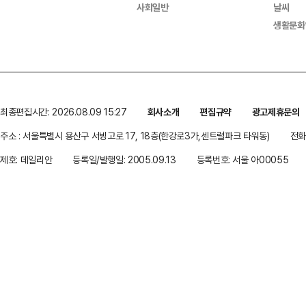
사회일반
날씨
생활문화
최종편집시간: 2026.08.09 15:27
회사소개
편집규약
광고제휴문의
주소 : 서울특별시 용산구 서빙고로 17, 18층(한강로3가,센트럴파크 타워동)
전화 
제호: 데일리안
등록일/발행일: 2005.09.13
등록번호: 서울 아00055