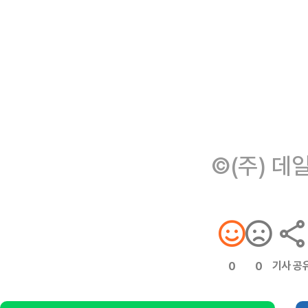
©(주) 데
기사 공
0
0