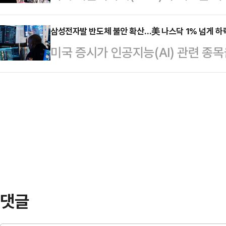
뷰티업계가 미국 선케어 시장 확대에 
3-2 대역전승을 거뒀다.출발은 불안
차 둔화되고 있다는 점을 가장 …
의 최대 시장으로 떠오른 미국에서 
삼성전자발 반도체 불안 확산…美 나스닥 1% 넘게 하
트피스 수비에서 허점을 드러내며 선
미국 증시가 인공지능(AI) 관련 종
ODM 업체와 브랜드사의 수혜 가능
아가 올린 크로스를 야세르 이브라힘
일제히 하락했다. 7일(현지시간) 미
미국 FDA는 지난달 9일 일반의약품
헨티나의 골망을 …
에서 전통적인 우량주로 구성된 다우
(Bemotrizinol)’ 성분 사용을 
트(0.32%) 내린 5만2887.47에
후 기업들은 해당 성분을 사용한 자
지수는 33.68포인트(0.45%) 내린
는 법적…
나스닥종합지수는 302.47포인트(1.
마쳤다.AI 반도체주는 일제히 급락했
댓글