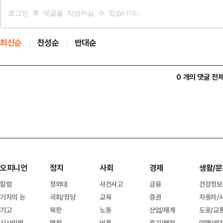
최신순
찬성순
반대순
0 개의 댓글 전
오피니언
정치
사회
경제
생활/문
칼럼
청와대
사건사고
금융
건강정보
기자의 눈
국회/정당
교육
증권
자동차/
기고
북한
노동
산업/재계
도로/교
시사만평
행정
언론
중기/벤처
여행/레