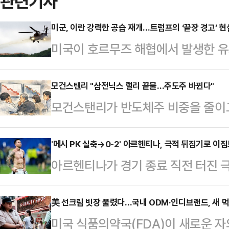
관련기사
미군, 이란 강력한 공습 재개…트럼프의 ‘끝장 경고’ 
미국이 호르무즈 해협에서 발생한 유
습을 시작했다.미국 전쟁부(국방부)
면 미군은 7일(현지시간) 이란 남부
모건스탠리 "삼전닉스 랠리 끝물…주도주 바뀐다"
모건스탠리가 반도체주 비중을 줄이고
슬람혁명수비대(IRGC) 관련 군사시
했다.인공지능(AI) 투자 확대의 
이번 공격은 전날 호르무즈 해협 인
로는 상승 동력을 상당 부분 소진했
'메시 PK 실축→0-2' 아르헨티나, 극적 뒤집기로 이
을 받은 데 따른 보복 조치다.미군
아르헨티나가 경기 종료 직전 터진 
르면 모건스탠리는 최근 고객들에게 
유도무기를 동원해 여러 군사 목표물
드컵 8강 진출권을 따냈다.아르헨티
이닉스, 마이크론 등 메모리 반도체
중부사령부는 "미국…
랜타 스타디움에서 열린 이집트와의 ‘2
美 선크림 빗장 풀렸다…국내 ODM·인디브랜드, 새 
로소프트, 메타플랫폼 등 하이퍼스케
미국 식품의약국(FDA)이 새로운 
드컵’ 16강전에서 먼저 두 골을 내
다.모건스탠리는 그동안 반도체 업종