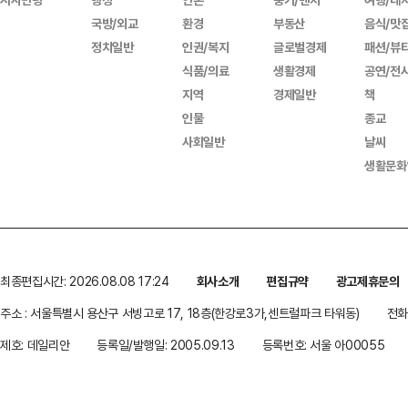
국방/외교
환경
부동산
음식/맛
정치일반
인권/복지
글로벌경제
패션/뷰
식품/의료
생활경제
공연/전
지역
경제일반
책
인물
종교
사회일반
날씨
생활문화
최종편집시간: 2026.08.08 17:24
회사소개
편집규약
광고제휴문의
주소 : 서울특별시 용산구 서빙고로 17, 18층(한강로3가,센트럴파크 타워동)
전화 
제호: 데일리안
등록일/발행일: 2005.09.13
등록번호: 서울 아00055