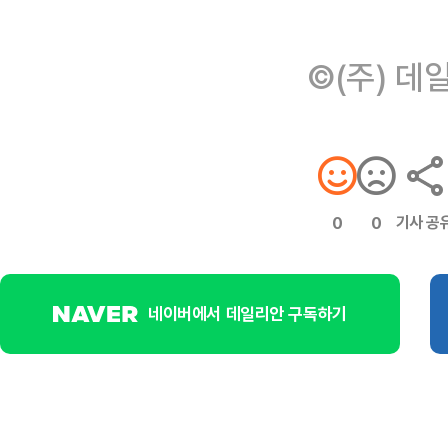
©(주) 데
기사 공
0
0
네이버에서 데일리안 구독하기