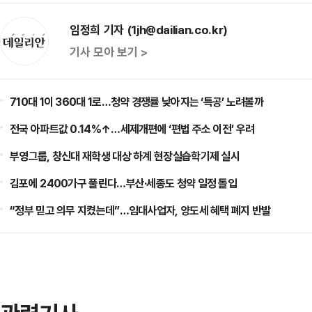
임정희 기자 (1jh@dailian.co.kr)
기사 모아 보기 >
710대 1이 360대 1로…청약 경쟁률 낮아지는 ‘특공’ 노려볼까
전국 아파트값 0.14%↑…세제개편에 ‘편법 주소 이전’ 우려
부영그룹, 창신대 재학생 대상 하계 현장실습학기제 실시
김포에 2400가구 풀린다…부산·세종도 청약 일정 돌입
“정부 믿고 의무 지켰는데”…임대사업자, 양도세 혜택 폐지 반발