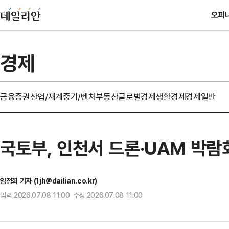
오피
경제
금융
증권
산업/재계
중기/벤처
부동산
글로벌경제
생활경제
경제일반
국토부, 인천서 드론·UAM 박
임정희 기자 (1jh@dailian.co.kr)
입력 2026.07.08 11:00 수정 2026.07.08 11:00