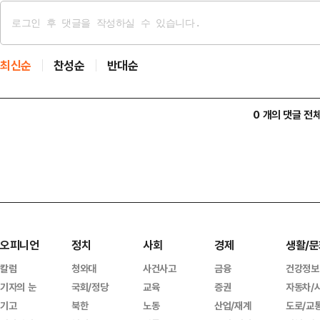
최신순
찬성순
반대순
0 개의 댓글 전
오피니언
정치
사회
경제
생활/문
칼럼
청와대
사건사고
금융
건강정보
기자의 눈
국회/정당
교육
증권
자동차/
기고
북한
노동
산업/재계
도로/교