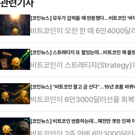
관련기사
[코인뉴스] 모두가 겁먹을 때 반등했다…비트코인 '바닥
비트코인이 오전 한 때 6만4000달
내려오며 상승폭을 일부 반납했다.다
흐름이 이어지고 있다는 점에서 최악
[코인뉴스] 스트래티지 또 팔았는데…비트코인 왜 올
비트코인이 스트래티지(Strategy
다.7일 글로벌 가상자산 시황 플랫폼
4000달러선을 돌파했다.과거에는
비트코인은 6만3322달러에 거래됐
크게 흔들렸지만 이번에는 장기 보유
[코인뉴스] "비트코인 팔고 금 산다"…15년 흐름 바뀌
까지 올랐지만 이후 차익실현 매물이
비트코인이 6만3000달러선을 회복
투자심리가 회복되면서 매도 물량을
말 5만8000달러선까지 밀리며 21
고 있다.이에 시장에서는 장기간 금
다.7일 글로벌 가상자산 시황 플랫폼
달러선을 회복한…
있다는 전망이 나온다.6일 글로벌 
[코인뉴스] 비트코인 반등하는데…예전만 못한 진짜 
비트코인은 6만4002달러에 거래됐
비트코인이 2주 만에 6만3000달
이날 오후 4시 기준 비트코인은 6