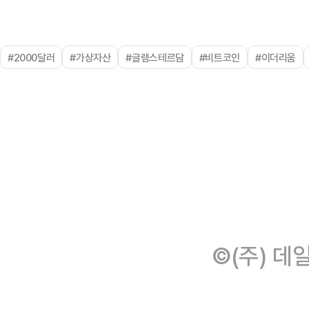
#2000달러
#가상자산
#글램스테르담
#비트코인
#이더리움
©(주) 데