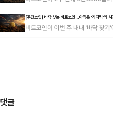
만3786달러를 기록한 뒤 상승폭을 
서는 본격적인 상승세를 이어가기 위
체 코인데스크에 따르면 팩터 LLC(F
까지 오르며 6만400…
다는 분석이 나온다.6일 글로벌 가
[주간코인] 바닥 찾는 비트코인…아직은 '기다림'의 시
차트 분석가인 피터 브랜트(Peter 
비트코인이 이번 주 내내 '바닥 찾기
날 오전 9시 기준 비트코인은 6만3
스(SNS)를 통해 보유 중인 일부 
렸다가 다시 6만 달러선을 회복했지
락세를 대부분 만회한 것이다.이번 
검토하고…
가능성과 기관 자금의 복귀 시점에 더
화완화 기대가 영향을 미친 것으로 
랫폼 코인게코에 따르면 비트코인은 
션 위험 완화를 언급한 데 이어 6월
은 뒤 이번 주 장중 5만7737달러까
면서 시장에서는 기준금리…
했다.이후 미국 연방준비제도(Fed
자심리가 일부 회복됐고, 미국 현물 
일 만에 순…
댓글