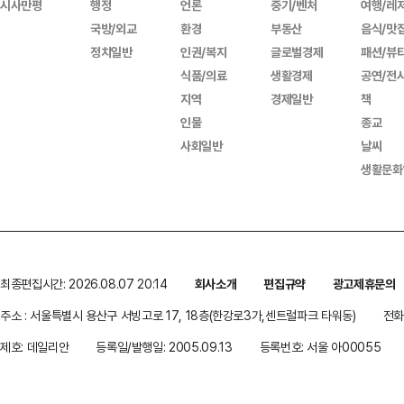
시사만평
행정
언론
중기/벤처
여행/레
국방/외교
환경
부동산
음식/맛
정치일반
인권/복지
글로벌경제
패션/뷰
식품/의료
생활경제
공연/전
지역
경제일반
책
인물
종교
사회일반
날씨
생활문화
최종편집시간: 2026.08.07 20:14
회사소개
편집규약
광고제휴문의
주소 : 서울특별시 용산구 서빙고로 17, 18층(한강로3가,센트럴파크 타워동)
전화 
제호: 데일리안
등록일/발행일: 2005.09.13
등록번호: 서울 아00055