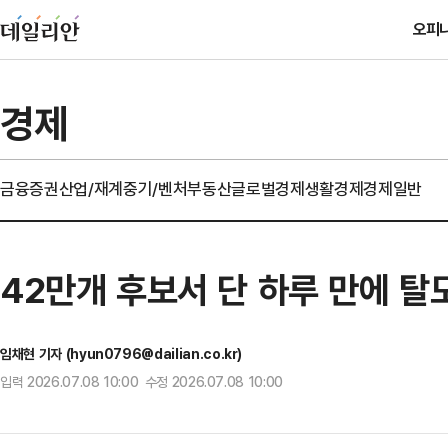
오피
경제
금융
증권
산업/재계
중기/벤처
부동산
글로벌경제
생활경제
경제일반
42만개 후보서 단 하루 만에 탈모 
임채현 기자 (hyun0796@dailian.co.kr)
입력 2026.07.08 10:00 수정 2026.07.08 10:00