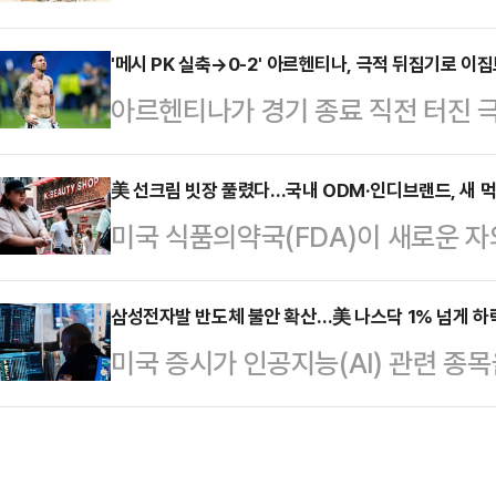
했다.인공지능(AI) 투자 확대의 
이번 공격은 전날 호르무즈 해협 인
로는 상승 동력을 상당 부분 소진했
'메시 PK 실축→0-2' 아르헨티나, 극적 뒤집기로 이
을 받은 데 따른 보복 조치다.미군
아르헨티나가 경기 종료 직전 터진 
르면 모건스탠리는 최근 고객들에게 
유도무기를 동원해 여러 군사 목표물
드컵 8강 진출권을 따냈다.아르헨티
이닉스, 마이크론 등 메모리 반도체
중부사령부는 "미국…
랜타 스타디움에서 열린 이집트와의 ‘2
美 선크림 빗장 풀렸다…국내 ODM·인디브랜드, 새 
로소프트, 메타플랫폼 등 하이퍼스케
미국 식품의약국(FDA)이 새로운 
드컵’ 16강전에서 먼저 두 골을 내
다.모건스탠리는 그동안 반도체 업종
뷰티업계가 미국 선케어 시장 확대에 
3-2 대역전승을 거뒀다.출발은 불안
차 둔화되고 있다는 점을 가장 …
의 최대 시장으로 떠오른 미국에서 
삼성전자발 반도체 불안 확산…美 나스닥 1% 넘게 하
트피스 수비에서 허점을 드러내며 선
미국 증시가 인공지능(AI) 관련 종
ODM 업체와 브랜드사의 수혜 가능
아가 올린 크로스를 야세르 이브라힘
일제히 하락했다. 7일(현지시간) 미
미국 FDA는 지난달 9일 일반의약품
헨티나의 골망을 …
에서 전통적인 우량주로 구성된 다우
(Bemotrizinol)’ 성분 사용을 
트(0.32%) 내린 5만2887.47에
후 기업들은 해당 성분을 사용한 자