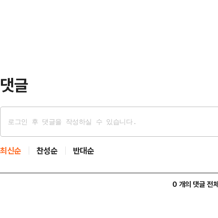
지수는 33.68포인트(0.45%) 내린
는 법적…
나스닥종합지수는 302.47포인트(1.
마쳤다.AI 반도체주는 일제히 급락했
댓글
최신순
찬성순
반대순
0 개의 댓글 전