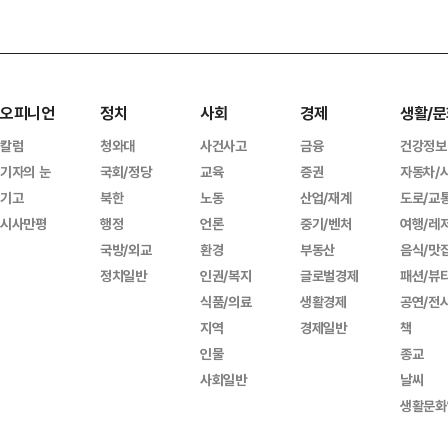
오피니언
정치
사회
경제
생활/문
칼럼
청와대
사건사고
금융
건강정보
기자의 눈
국회/정당
교육
증권
자동차/
기고
북한
노동
산업/재계
도로/교
시사만평
행정
언론
중기/벤처
여행/레
국방/외교
환경
부동산
음식/맛
정치일반
인권/복지
글로벌경제
패션/뷰
식품/의료
생활경제
공연/전
지역
경제일반
책
인물
종교
사회일반
날씨
생활문화