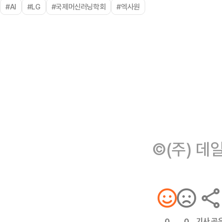
#AI
#LG
#국제머신러닝학회
#엑사원
©(주) 데
기사 공
0
0