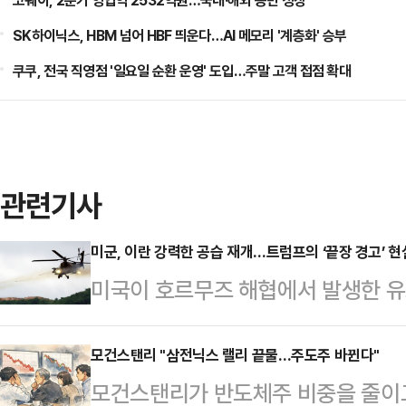
코웨이, 2분기 영업익 2532억원…국내·해외 동반 성장
SK하이닉스, HBM 넘어 HBF 띄운다…AI 메모리 '계층화' 승부
쿠쿠, 전국 직영점 '일요일 순환 운영' 도입…주말 고객 접점 확대
관련기사
미군, 이란 강력한 공습 재개…트럼프의 ‘끝장 경고’ 
미국이 호르무즈 해협에서 발생한 유
습을 시작했다.미국 전쟁부(국방부)
면 미군은 7일(현지시간) 이란 남부
모건스탠리 "삼전닉스 랠리 끝물…주도주 바뀐다"
모건스탠리가 반도체주 비중을 줄이고
슬람혁명수비대(IRGC) 관련 군사시