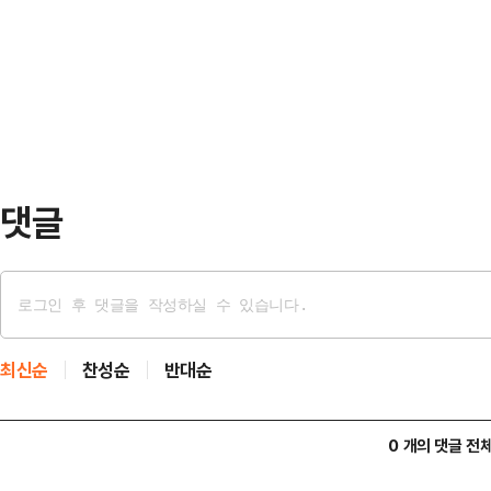
서해5도 50∼100㎜(많은 곳 150
유도무기를 동원해 여러 군사 목표물
㎜(많은 곳 200㎜ 이상), 충북 5
중부사령부는 "미국…
북 80∼150㎜(많은 곳 200㎜ 
100㎜ 이상)이다.광주·전남(북서부
5…
댓글
최신순
찬성순
반대순
0 개의 댓글 전