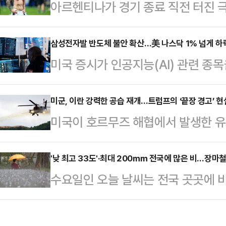
아르헨티나가 경기 종료 직전 터진 
르면 모건스탠리는 최근 고객들에게 
드컵 8강 진출권을 따냈다.아르헨티
이닉스, 마이크론 등 메모리 반도체
랜타 스타디움에서 열린 이집트와의 ‘2
삼성전자발 반도체 불안 확산…美 나스닥 1% 넘게 하
로소프트, 메타플랫폼 등 하이퍼스케
미국 증시가 인공지능(AI) 관련 종
드컵’ 16강전에서 먼저 두 골을 내
다.모건스탠리는 그동안 반도체 업종
일제히 하락했다. 7일(현지시간) 미
3-2 대역전승을 거뒀다.출발은 불안
차 둔화되고 있다는 점을 가장 …
에서 전통적인 우량주로 구성된 다우
미군, 이란 강력한 공습 재개…트럼프의 ‘끝장 경고’ 
트피스 수비에서 허점을 드러내며 선
미국이 호르무즈 해협에서 발생한 유
트(0.32%) 내린 5만2887.47에
아가 올린 크로스를 야세르 이브라힘
습을 시작했다.미국 전쟁부(국방부)
지수는 33.68포인트(0.45%) 내린
헨티나의 골망을 …
면 미군은 7일(현지시간) 이란 남부
'낮 최고 33도'·최대 200㎜ 전국에 많은 비…장마철 
나스닥종합지수는 302.47포인트(1.
수요일인 오늘 날씨는 전국 곳곳에 비
슬람혁명수비대(IRGC) 관련 군사시
마쳤다.AI 반도체주는 일제히 급락했
으로 폭우가 쏟아지겠다.기상청은 이
이번 공격은 전날 호르무즈 해협 인
지역에 비가 내리겠다"고 예보했다.
을 받은 데 따른 보복 조치다.미군