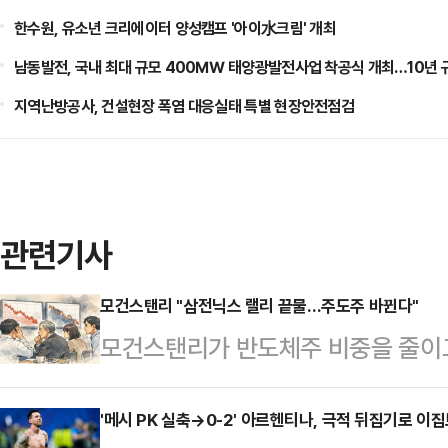
한수원, 유소년 크리에이터 양성캠프 '아이水크림' 개최
남동발전, 국내 최대 규모 400㎿ 태양광발전사업 착공식 개최…10년 
지역난방공사, 건설현장 폭염 대응실태 특별 현장안전점검
관련기사
모건스탠리 "삼전닉스 랠리 끝물…주도주 바뀐다"
모건스탠리가 반도체주 비중을 줄이고
했다.인공지능(AI) 투자 확대의 
로는 상승 동력을 상당 부분 소진했
'메시 PK 실축→0-2' 아르헨티나, 극적 뒤집기로 이