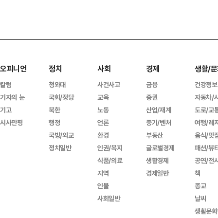
오피니언
정치
사회
경제
생활/문
칼럼
청와대
사건사고
금융
건강정보
기자의 눈
국회/정당
교육
증권
자동차/
기고
북한
노동
산업/재계
도로/교
시사만평
행정
언론
중기/벤처
여행/레
국방/외교
환경
부동산
음식/맛
정치일반
인권/복지
글로벌경제
패션/뷰
식품/의료
생활경제
공연/전
지역
경제일반
책
인물
종교
사회일반
날씨
생활문화