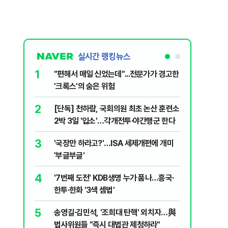
실시간 랭킹뉴스
.
1
6
"편해서 매일 신었는데"...전문가가 경고한
[단독 인
'크록스'의 숨은 위험
된 C교수
된 행위"
2
7
[단독] 천하람, 국회의원 최초 논산 훈련소
하닉 프리
2박 3일 '입소'…각개전투·야간행군 한다
일부터 상
3
8
'국장만 하라고?'…ISA 세제개편에 개미
정청래 "
'부글부글'
민석 "자
4
9
'7번째 도전' KDB생명 누가 품나…흥국·
송영길, 
한투·한화 '3색 셈법'
히려 이인
5
10
송영길·김민석, '조희대 탄핵' 외치자…與
'눈앞이 
법사위원들 "즉시 대법관 제청하라"
전