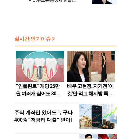
지…구교환·송강과 한솥밥