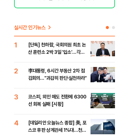
실시간 인기뉴스
1
6
[단독] 천하람, 국회의원 최초 논
[내
산 훈련소 2박 3일 '입소'…각개
나기
전투·야간행군 한다
2
7
李대통령, 6시간 부동산 2차 점
이란
검회의…"과감히 판단·실천하라"
호르
3
8
코스피, 외인 매도 전환에 6300
"동
선 회복 실패 [시황]
내"
4
9
[데일리안 오늘뉴스 종합] 美, 포
[인
스코 후판 상계관세 1%대…천하
인사