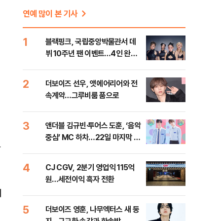
연예 많이 본 기사
1
블랙핑크, 국립중앙박물관서 데
뷔 10주년 팬 이벤트…4인 완전
체 참석
2
더보이즈 선우, 앳에어리어와 전
속계약…그루비룸 품으로
3
앤더블 김규빈·투어스 도훈, ‘음악
중심’ MC 하차…22일 마지막 방
람
송
4
CJ CGV, 2분기 영업익 115억
원…세전이익 흑자 전환
미
5
더보이즈 영훈, 나무엑터스 새 둥