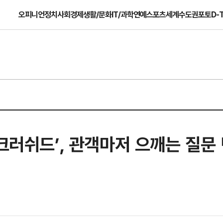
오피니언
정치
사회
경제
생활/문화
IT/과학
연예
스포츠
세계
수도권
포토
D-
크러쉬드’, 관객마저 으깨는 질문 