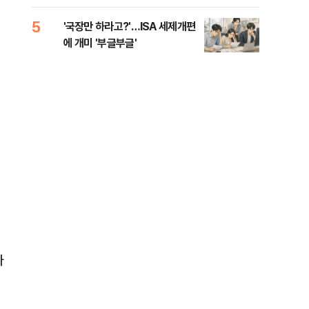
람, 의원 최초 논산훈련소 2박3일
'입소'
5
10
'국장만 하라고?'…ISA 세제개편
[단
에 개미 '부글부글'
1%
아