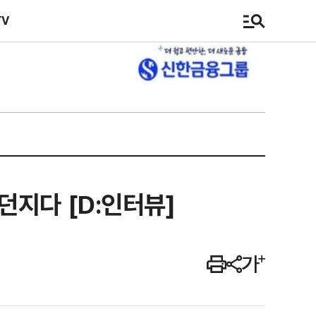
TV
던지다 [D:인터뷰]