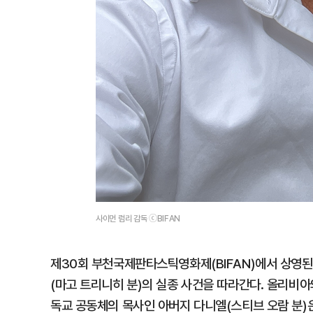
사이먼 럼리 감독 ⓒBIFAN
제30회 부천국제판타스틱영화제(BIFAN)에서 상영된
(마고 트리니히 분)의 실종 사건을 따라간다. 올리비아
독교 공동체의 목사인 아버지 다니엘(스티브 오람 분)