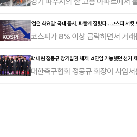
경기 파주시의 한 고층 아파트에서 불
"캐나다 정부가 약 60조 원 규모의
다.모건스탠리는 그동안 반도체 업종
국에 따르면, 7일 오전 10시46분
정했다"며 "최종 계약에 이르지 못했
차 둔화되고 있다는 점을 가장 …
리 아파트 11층 세대에서 화재가 발
‘검은 화요일’ 국내 증시, 파랗게 질렸다…코스피 서킷
을 보유한 독일과 마지막까지 치열한
코스피가 8% 이상 급락하면서 거래를
관련 신고가 잇따랐다. 현재까지 인
전한다"고 밝혔다.김 의원은 "이번 
됐다.7일 한국거래소에 따르면 이날 
국은 대응 1단계를 발령하고 진화 작
계 정상급 수준에 …
1단계 서킷 브레이커가 발동돼 20
막 내린 정몽규 장기집권 체제, 4연임 가능했던 선거 
근 3~7개 소방서와 장비 31~50
대한축구협회 정몽규 회장이 사임서를
주식시장에서 주가가 급등하거나 급락
은 불을 모두 끄는 대로 정확한 화재
권이 막을 내렸지만 한국 축구 개혁
정지시키는 조치다.코스피가 전 거래일
다.정몽규 회장은 6일 오전 천안 
상 유지하자 서킷브레이커 발동 요건
석한 가운데 마지막 임원회의를 개최
장에 상장된 모든 종목의 거래가 일시
회장은 지난 5월 29일 성명서를 통
도 중단됐다.…
스스로 내려놓겠다고 밝힌 바 있다.