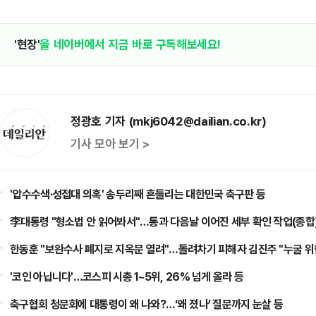
'현장'
을 네이버에서 지금 바로 구독해보세요!
정광호 기자 (mkj6042@dailian.co.kr)
기사 모아 보기 >
'압수수색·성접대 의혹' 송두리째 흔들리는 대한민국 축구판 등
李대통령 "형소법 안 읽어봐서"…통과 다음날 이어진 세부 확인 작업(종합)
한동훈 "보완수사 폐지로 지옥문 열려"…돌려차기 피해자 김진주 "누굴 위한
'코인 아닙니다'…코스피 시총 1~5위, 26% 넘게 올라 등
축구협회 청문회에 대통령이 왜 나와?…‘왜 졌나’ 질문까지 눈살 등