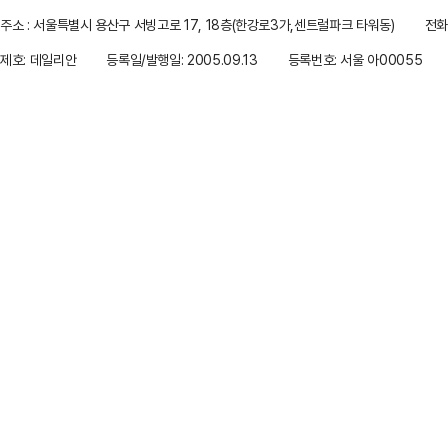
주소 : 서울특별시 용산구 서빙고로 17, 18층(한강로3가,센트럴파크 타워동)
전화 
제호: 데일리안
등록일/발행일: 2005.09.13
등록번호: 서울 아00055