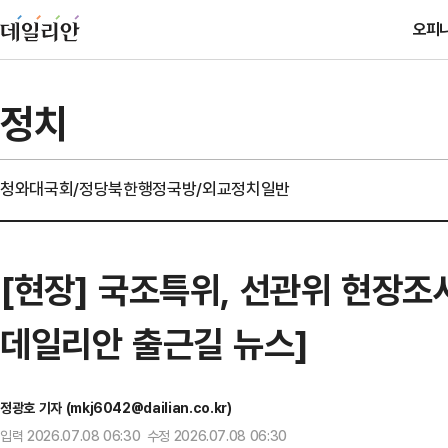
오피
정치
청와대
국회/정당
북한
행정
국방/외교
정치일반
[현장] 국조특위, 선관위 현장조사
데일리안 출근길 뉴스]
정광호 기자 (mkj6042@dailian.co.kr)
입력 2026.07.08 06:30 수정 2026.07.08 06:30