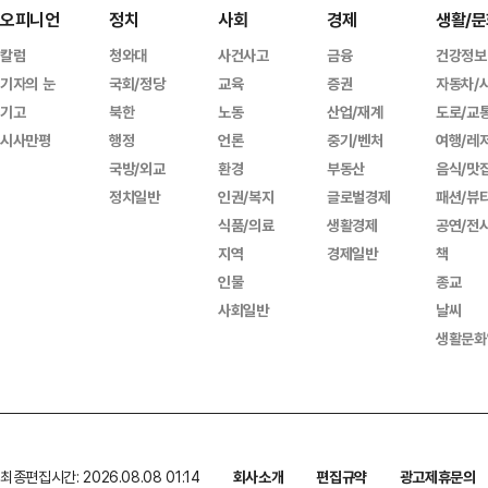
오피니언
정치
사회
경제
생활/문
칼럼
청와대
사건사고
금융
건강정보
기자의 눈
국회/정당
교육
증권
자동차/
기고
북한
노동
산업/재계
도로/교
시사만평
행정
언론
중기/벤처
여행/레
국방/외교
환경
부동산
음식/맛
정치일반
인권/복지
글로벌경제
패션/뷰
식품/의료
생활경제
공연/전
지역
경제일반
책
인물
종교
사회일반
날씨
생활문화
최종편집시간: 2026.08.08 01:14
회사소개
편집규약
광고제휴문의