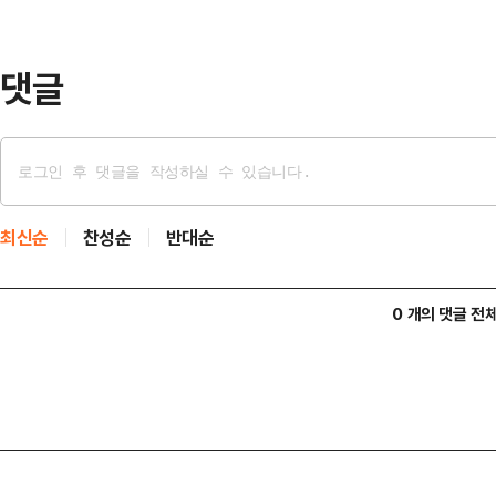
최악의 경기력으로 32강 토너먼트 
독이 먼저 지휘봉을 내…
댓글
최신순
찬성순
반대순
0 개의 댓글 전