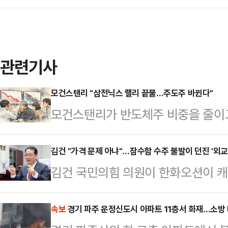
관련기사
모건스탠리 "삼전닉스 랠리 끝물…주도주 바뀐다"
모건스탠리가 반도체주 비중을 줄이고
했다.인공지능(AI) 투자 확대의 
로는 상승 동력을 상당 부분 소진했
김건 "가격 문제 아냐"…잠수함 수주 불발이 던진 '외교
김건 국민의힘 의원이 한화오션이 캐나
르면 모건스탠리는 최근 고객들에게 
에서 우선협상대상자로 선정되지 못한
이닉스, 마이크론 등 메모리 반도체
축 전략 전반을 재점검해야 한다고 
속보
경기 파주 운정신도시 아파트 11층서 화재…소방 
로소프트, 메타플랫폼 등 하이퍼스케