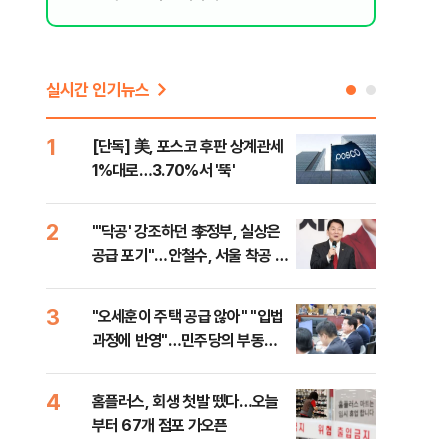
실시간 인기뉴스
1
6
[단독] 美, 포스코 후판 상계관세
[코
1%대로…3.70%서 '뚝'
더 
2
7
"'닥공' 강조하던 李정부, 실상은
[컨
공급 포기"…안철수, 서울 착공 실
각…
적 미달 비판
3
8
"오세훈이 주택 공급 않아" "입법
형소
과정에 반영"…민주당의 부동산
다…
세제개편 해법은
4
9
홈플러스, 회생 첫발 뗐다…오늘
대우
부터 67개 점포 가오픈
1단