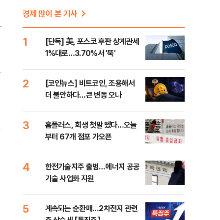
경제 많이 본 기사
함
1
[단독] 美, 포스코 후판 상계관세
1%대로…3.70%서 '뚝'
는
2
[코인뉴스] 비트코인, 조용해서
더 불안하다…큰 변동 오나
3
홈플러스, 회생 첫발 뗐다…오늘
부터 67개 점포 가오픈
4
한전기술지주 출범…에너지 공공
기술 사업화 지원
5
계속되는 순환매…2차전지 관련