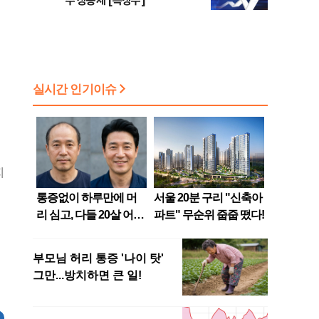
주 상승세 [특징주]
지