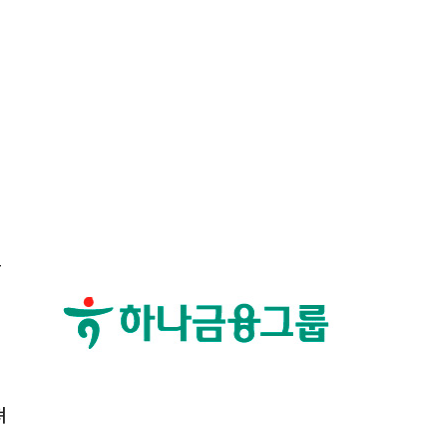
,
구
져