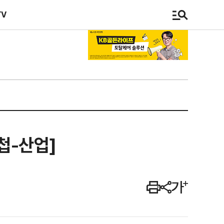
TV
첩-산업]