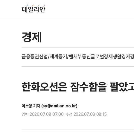
경제
금융
증권
산업/재계
중기/벤처
부동산
글로벌경제
생활경제
한화오션은 잠수함을 팔았고
이소영 기자 (sy@dailian.co.kr)
입력 2026.07.08 07:00 수정 2026.07.08 08:15