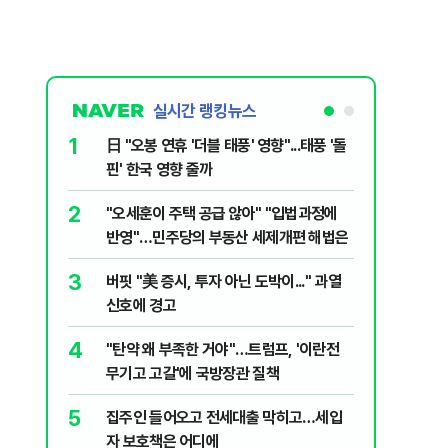
실시간 랭킹뉴스
1
6
日 "오봉 연휴 '더블 태풍' 영향"...태풍 '돌
[단독] 
핀' 한국 영향 줄까
로…3.70
2
7
"오세훈이 주택 공급 않아" "입법과정에
[코인뉴스
반영"…민주당의 부동산 세제개편 해법은
다…큰 변
3
8
버핏 "美 증시, 투자 아닌 도박이..." 과열
與김승원,
신호에 경고
"내용 다
4
9
"탄약 왜 부족한 거야"…트럼프, '이란전
“월급만으
무기고 고갈'에 국방장관 질책
탄 청년들 
5
10
집주인 들어오고 전세대출 막히고…세입
근거는 '
자 보호책은 어디에
부수, 공