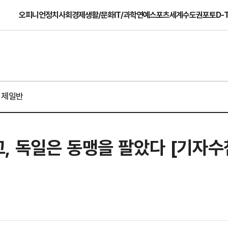
오피니언
정치
사회
경제
생활/문화
IT/과학
연예
스포츠
세계
수도권
포토
D-
경제일반
, 독일은 동맹을 팔았다 [기자수