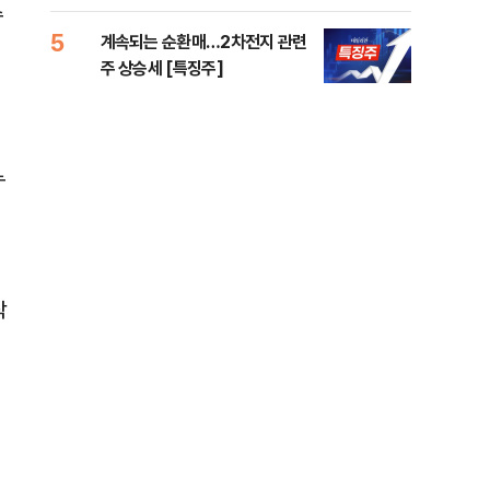
수
5
10
계속되는 순환매…2차전지 관련
민주
주 상승세 [특징주]
공…
누
작