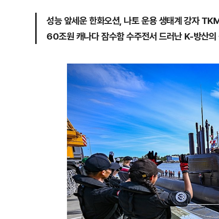
성능 앞세운 한화오션, 나토 운용 생태계 강자 TK
60조원 캐나다 잠수함 수주전서 드러난 K-방산의