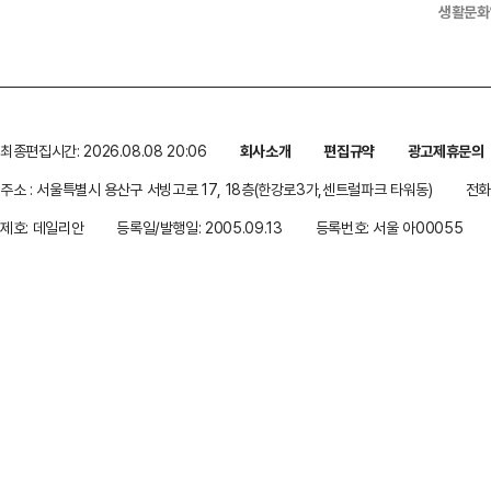
생활문화
최종편집시간: 2026.08.08 20:06
회사소개
편집규약
광고제휴문의
주소 : 서울특별시 용산구 서빙고로 17, 18층(한강로3가,센트럴파크 타워동)
전화 
제호: 데일리안
등록일/발행일: 2005.09.13
등록번호: 서울 아00055