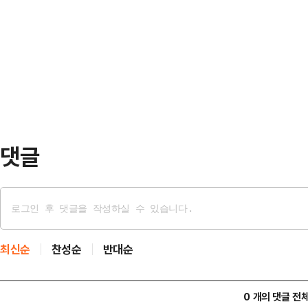
거래일 대비 305.87포인트(3.80%
되기도 했다.투자 주체별로 보면 개인
는 전장보다 132.13포인트(1.64%
유도했지만 외국인과 기관이 2조917
키우고 있다.투자 주체별로 보면 개인
도하고 있으나 외국인과 기관이 각각 
하락을 이끌고 있다.코스피 시가총
다…
댓글
최신순
찬성순
반대순
0 개의 댓글 전