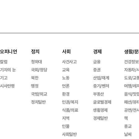
오피니언
정치
사회
경제
생활/문
칼럼
청와대
사건사고
금융
건강정보
기자의 눈
국회/정당
교육
증권
자동차/
기고
북한
노동
산업/재계
도로/교
시사만평
행정
언론
중기/벤처
여행/레
국방/외교
환경
부동산
음식/맛
정치일반
인권/복지
글로벌경제
패션/뷰
식품/의료
생활경제
공연/전
지역
경제일반
책
인물
종교
사회일반
날씨