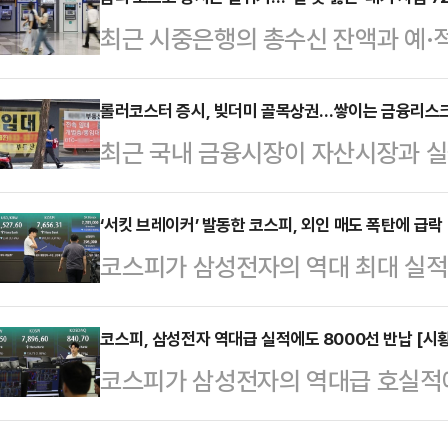
1단계 서킷 브레이커가 발동돼 20
최근 시중은행의 총수신 잔액과 예·
주식시장에서 주가가 급등하거나 급락
데, 언제든 자금을 뺄 수 있는 투자
정지시키는 조치다.코스피가 전 거래일
최대치를 기록했다.하반기 추가 금리
롤러코스터 증시, 빚더미 골목상권…쌓이는 금융리스
상 유지하자 서킷브레이커 발동 요건
최근 국내 금융시장이 자산시장과 실
솟은 데다 주식시장의 널뛰기 장세가
장에 상장된 모든 종목의 거래가 일시
구조로 흘러가고 있다.증시에서는 신
투자자들이 일단 은행에 돈을 묶어둔
도 중단됐다.…
투자)'가 확산하는 반면, 골목상권
‘서킷 브레이커’ 발동한 코스피, 외인 매도 폭탄에 급락 
권에 따르면 지난달 말 기준 KB국민
코스피가 삼성전자의 역대 최대 실적
자대출에 의존해 버티는 모습이다.투
행의 총수신 잔액은 2252조5797억
량 급락했다.7일 한국거래소에 따르
보이면서 금융권에서는 대출 규모 확
저축성 예금인 …
395.02포인트(4.91%) 밀린 7
코스피, 삼성전자 역대급 실적에도 8000선 반납 [시황
우려가 나온다.3일 한국은행이 박성
코스피가 삼성전자의 역대급 호실적에
132.13포인트(1.64%) 내린 791
르면 올해 1분기 말 자영업자의 금융
을 반납했다.7일 한국거래소에 따르면
7389.22까지 떨어졌다. 이에 거래
집계됐다. 관련 통계 작성…