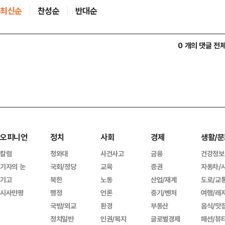
최신순
찬성순
반대순
0 개의 댓글 전
오피니언
정치
사회
경제
생활/문
칼럼
청와대
사건사고
금융
건강정보
기자의 눈
국회/정당
교육
증권
자동차/
기고
북한
노동
산업/재계
도로/교
시사만평
행정
언론
중기/벤처
여행/레
국방/외교
환경
부동산
음식/맛
정치일반
인권/복지
글로벌경제
패션/뷰