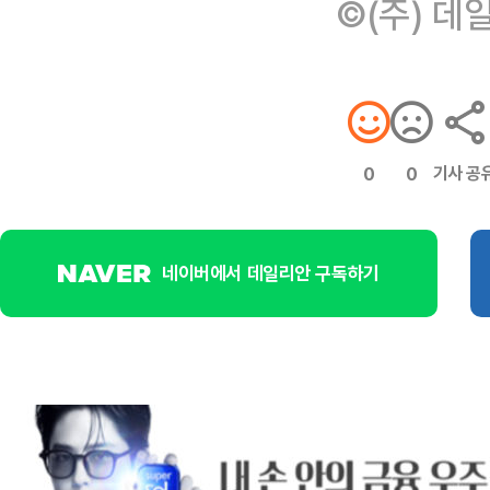
©(주) 데
기사 공
0
0
네이버에서 데일리안 구독하기