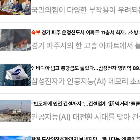
국민의힘이 다양한 부작용이 우려되
하며 헌법소원 심판 청구 및 독소 조
를 추진하겠다고 밝혔다.정점식 원내
속보
경기 파주 운정신도시 아파트 11층서 화재…소방 
경기 파주시의 한 고층 아파트에서 불
의에서 "조선시대 연산군은 궁궐 관리
국에 따르면, 7일 오전 10시46분
을 베는 칼이다. 입을 닫고 혀를 깊
리 아파트 11층 세대에서 화재가 발
엔비디아 넘고 충당금도 눌렀다…삼성전자 영업익 89.4
하리라'는 겁박이 새겨진 신언패를 
삼성전자가 인공지능(AI) 메모리 초
관련 신고가 잇따랐다. 현재까지 인
격했다.정 원내대표는 "500년 전 폭
갈아치웠다. 반도체 성과급 충당금 
국은 대응 1단계를 발령하고 진화 작
에서 '온라인 입틀막법…
육박하는 영업이익을 냈다. 현재 발
“반도체에 원전 건설까지”…건설업계 ‘新 먹거리’ 줄
근 3~7개 소방서와 장비 31~50
인공지능(AI) 대전환 시대를 맞아 
교하면 엔비디아를 웃도는 수준이다.삼
은 불을 모두 끄는 대로 정확한 화재
먹거리 찾기에 나서고 있다.반도체 
준 잠정실적이 매출 171조원, 영업
한화 도산안창호함까지 보냈지만…캐나다는 왜 독일을