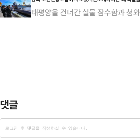
데다, 데이터센터와 반도체 클러스터
시했다. 전년 동기 대비 매출은 129.
태평양을 건너간 실물 잠수함과 청와
물리면서 건설사들의 수주 기회가 넓
다.직전 분기와 비교해도 성장 폭이 
현장 초청까지. 한국이 쏟아부은 총
계에 따르면 정부는 ‘3대 메가프로젝
서 …
이었다.캐나다 정부는 6일(현지시
체 생산 거점으로 조성할 계획이다.
차세대 잠수함 사업(CPSP) 우
중심으로 반도체 클러스터 조성이 
스(TKMS)를 선정했다. 마크 카니
연내 평택캠퍼스 4…
앙카라에서 열리는 북대서양조약기구(
출국했다. 캐나다 총리실은 TKMS를
될 경우 한화오션을 우선 공…
댓글