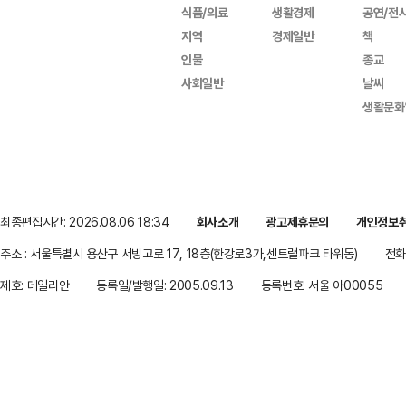
식품/의료
생활경제
공연/전
지역
경제일반
책
인물
종교
사회일반
날씨
생활문화
최종편집시간: 2026.08.06 18:34
회사소개
광고제휴문의
개인정보
주소 : 서울특별시 용산구 서빙고로 17, 18층(한강로3가,센트럴파크 타워동)
전화 
제호: 데일리안
등록일/발행일: 2005.09.13
등록번호: 서울 아00055