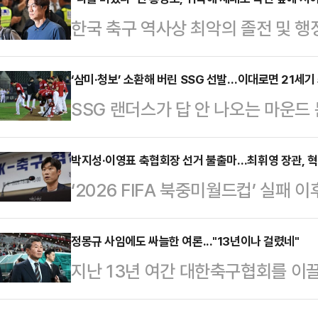
스터 등록을 위한 최종 교통정리를 
한국 축구 역사상 최악의 졸전 및 행정
틱’의 미네소타 담당 기자 에런 글리
미 월드컵의 후폭풍이 잦아들 기미를
"미네소타 구단이 고우석의 26인 로
회장은 예고대로 사퇴했고, 박지성 등
‘삼미·청보’ 소환해 버린 SSG 선발…이대로면 21세
투수 코디 로어리슨을 트리플A 세인
SSG 랜더스가 답 안 나오는 마운드
하며 행정적 쇄신의 첫발을 뗐다. 
소타는 최근 현금 트레이드를 통해
시즌 3위에 오르며 탄탄한 전력을 
정작 이번 '월드컵 참사'의 중심에 서
입했다"며 "구단은…
맞이했다. 일단 외국인 에이스 드류
박지성·이영표 축협회장 선거 불출마…최휘영 장관, 
감독의 책임 있는 모습은 그 어디에
‘2026 FIFA 북중미월드컵’ 실패 
에 차질이 생겼다. 11승 투수 미치
없는 협회 예산에서 무려 수십억원에
구혁신위원회(이하 혁신위)’가 6일
하며 공백을 메우려 했으나, 버하겐
사령탑이…
호 등 선수 출신 참여 인사들은 차기
정몽규 사임에도 싸늘한 여론..."13년이나 걸렸네"
급하게 앤서니 베니지아노로 선회하
지난 13년 여간 대한축구협회를 이
지 않기로 했다.최휘영 문화체육관광
프로야구 통산 66승에 빛나는 베테
하고 회장직에서 물러나자 누리꾼들은
장이 전격 사퇴한 이날 올림픽 파크
발진을 강화했다. …