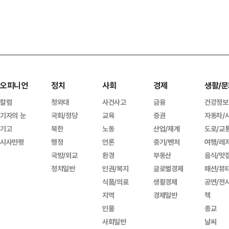
오피니언
정치
사회
경제
생활/문
칼럼
청와대
사건사고
금융
건강정보
기자의 눈
국회/정당
교육
증권
자동차/
기고
북한
노동
산업/재계
도로/교
시사만평
행정
언론
중기/벤처
여행/레
국방/외교
환경
부동산
음식/맛
정치일반
인권/복지
글로벌경제
패션/뷰
식품/의료
생활경제
공연/전
지역
경제일반
책
인물
종교
사회일반
날씨