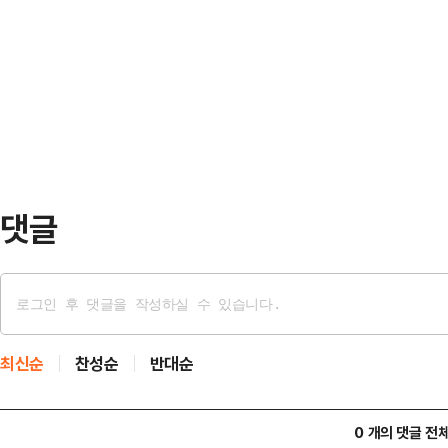
대한축구협회에 따르면 정 회장은 이
통해 세 사람을 혁신위에 영입한 배경
막 임원회의를 마친 뒤 사임서를 제출했
급했다.최 장관은 “축구인들이 논의
대한축구협회장에 당선된 이후 4선을 
기된 문제들…
리에서 물러나게 됐다. 당초 그는 2
으로 예상됐지만 대한축구협회를 둘
앞당긴 것으로 …
댓글
최신순
찬성순
반대순
0 개의 댓글 전