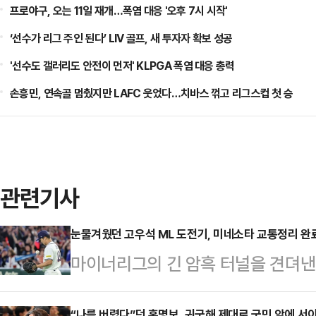
프로야구, 오는 11일 재개…폭염 대응 '오후 7시 시작'
‘선수가 리그 주인 된다’ LIV 골프, 새 투자자 확보 성공
'선수도 갤러리도 안전이 먼저' KLPGA 폭염 대응 총력
손흥민, 연속골 멈췄지만 LAFC 웃었다…치바스 꺾고 리그스컵 첫 승
관련기사
눈물겨웠던 고우석 ML 도전기, 미네소타 교통정리 완
마이너리그의 긴 암흑 터널을 견뎌낸 
드 입성이 마침내 눈앞으로 다가왔다
“나를 버렸다”던 홍명보, 귀국해 제대로 국민 앞에 서