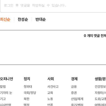
최신순
찬성순
반대순
0 개의 댓글 전
오피니언
정치
사회
경제
생활/문
칼럼
청와대
사건사고
금융
건강정보
기자의 눈
국회/정당
교육
증권
자동차/
기고
북한
노동
산업/재계
도로/교
시사만평
행정
언론
중기/벤처
여행/레