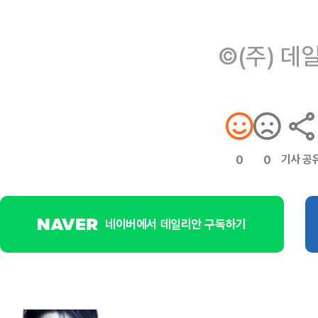
©(주) 데
기사 공
0
0
네이버에서 데일리안 구독하기