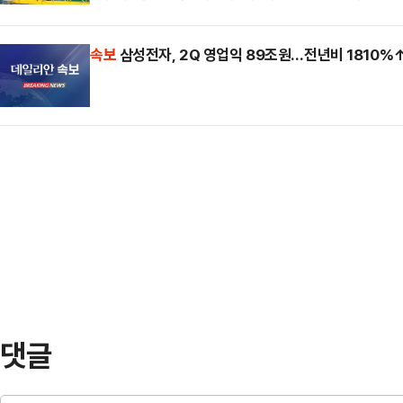
다.캐나다 총리실 홈페이지에 따르면
증권은 90조…
간) 노바스코샤주 핼리팩스 캐나다군
속보
삼성전자, 2Q 영업익 89조원…전년비 1810%
사업(CPSP)의 우선협상대상자로 
는 TKMS와 캐나다 해군의 차세대 
어간다. 카니 총리는 이번 사업이 "
업"이라며 "더 위험하고 분열된 세
호할 준비를 갖춰야 한다…
댓글