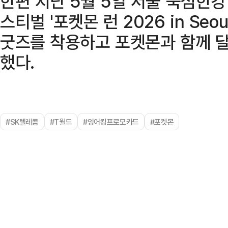
한편 지난 5월 5일 서울 뚝섬한
스티벌 '포켓몬 런 2026 in Se
굿즈를 착용하고 포켓몬과 함께 달
했다.
#SK텔레콤
#T월드
#잉어킹프로모카드
#포켓몬