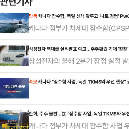
관련기사
단독
캐나다 잠수함, 독일 선택 앞두고 '나토 경험' Pw
캐나다 정부가 차세대 잠수함(CPSP
정하는 과정에서 글로벌 회계·컨설
와 3년간 사업 자문 계약 절차에 
삼성전자 역대급 실적발표 예고…주주환원 기대 '활활'
삼성전자의 올해 2분기 잠정 실적 발
(DND)는 지난달 26일 잠수함 사
운데 시장의 관심은 주주환원 정책으
는 사전계약낙찰통지(ACAN)를 공고
안팎의 사상 최대 실적이 예상되면서
속보
캐나다 "잠수함 사업, 독일 TKMS와 우선 협상"
한 역량을 입증하지 못하면 PwC와
커지고 있다.6일 금융정보업체 에프
에 계약 체결 후 2~3년으로 명시돼
적 전망치(컨센서스)는 매출 173조
인프라 개발, 인력…
한화, 수주 불발…加 "잠수함 사업, 독일 TKMS와 우
달한다.이는 지난해 같은 기간보다 각각 
캐나다 정부가 차세대 잠수함 사업 
다.증권가에서는 영업이익이 90조원