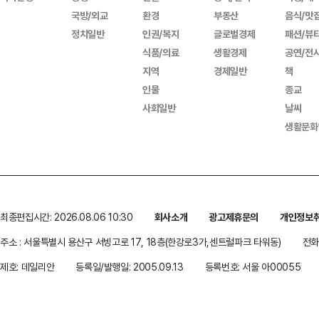
국방/외교
환경
부동산
음식/맛
정치일반
인권/복지
글로벌경제
패션/뷰
식품/의료
생활경제
공연/전
지역
경제일반
책
인물
종교
사회일반
날씨
생활문화
최종편집시간: 2026.08.06 10:30
회사소개
광고제휴문의
개인정보
주소 : 서울특별시 용산구 서빙고로 17, 18층(한강로3가,센트럴파크 타워동)
전화 
제호: 데일리안
등록일/발행일: 2005.09.13
등록번호: 서울 아00055