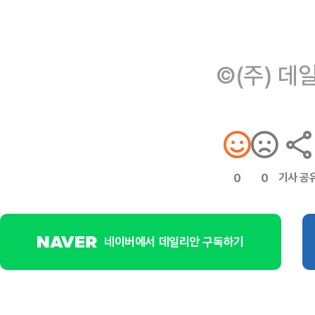
©(주) 데
기사 공
0
0
네이버에서 데일리안 구독하기