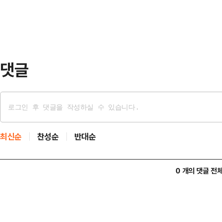
사례가 지속적으로 확인되고 있기 때문
다.거래소 수익은 거…
내에서 가상자산사업자로 적법하게 
인증 등 요건을 갖춰 FIU에 신고해
자산사업자는 업비트, …
댓글
최신순
찬성순
반대순
0 개의 댓글 전