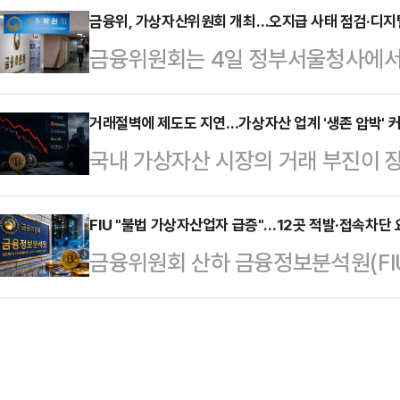
담회를 시작으로 여당 태스크포스(T
금융위, 가상자산위원회 개최…오지급 사태 점검·디
거쳐 하반기 국회에서 통과시킬 생각
금융위원회는 4일 정부서울청사에서 
서 입법 향방의 분수령이 될 전망이
해 중점적으로 심의·통과시킬 예정"
차 가상자산위원회’를 열고 가상자
에서도 지분 제한 필요성에 무게가 실
주당은 디지털자산 관련…
(가상자산 2단계법) 제정 방향을 논
거래절벽에 제도도 지연…가상자산 업계 '생존 압박' 
기된다.22일 정치권과 금융당국에 따
국내 가상자산 시장의 거래 부진이 
월 6일 발생한 가상자산 오지급 사태
화거래소인 업비트, 빗썸, 코인원, 
털자산 업계 전반의 경영난이 심화되
주요 안건으로 다뤄졌다.금융위·금융
자산기본법을 두고 금…
수익성 악화가 이어지는 가운데 디
FIU "불법 가상자산업자 급증"…12곳 적발·접속차단
산거래소 공동협의체(DAXA)로 구
금융위원회 산하 금융정보분석원(FI
지면서 사업자들의 생존 압박이 커지
분히 이뤄질 수 있도록 점검을 진행
용자 주의를 당부하며 단속을 강화하
산 데이터 플랫폼 더블록에 따르면 
스크 관리 강화를 위해 …
픈채팅방 등을 통해 활동하는 불법 
빗·고팍스)의 올해 2분기 거래대금(
수익 보장이나 글로벌 상장 등을 내
다.이는 지난해 같은 기간보다 48.7