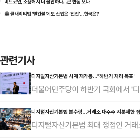
비트코인, 조용해서 더 불안하다…큰 변동 오나
美 클래리티법 ‘빨간불’에도 산업은 ‘전진’…한국은?
관련기사
디지털자산기본법 시계 재가동…"하반기 처리 목표"
더불어민주당이 하반기 국회에서 '
를 다시 한번 밝혔다.여야 합의를 우
탕으로 원 구성을 마무리한 뒤 입법
디지털자산기본법 분수령…거래소 대주주 지분제한 집
디지털자산기본법 최대 쟁점인 거래소
어민주당 의원은 23일 열린 '디지
회·업계가 이번 주 연쇄 논의에 나선
선택' 정책 심포지엄에서 "디지털자