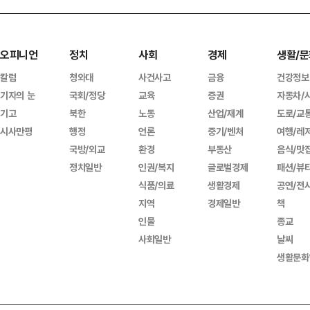
오피니언
정치
사회
경제
생활/문
칼럼
청와대
사건사고
금융
건강정보
기자의 눈
국회/정당
교육
증권
자동차/
기고
북한
노동
산업/재계
도로/교
시사만평
행정
언론
중기/벤처
여행/레
국방/외교
환경
부동산
음식/맛
정치일반
인권/복지
글로벌경제
패션/뷰
식품/의료
생활경제
공연/전
지역
경제일반
책
인물
종교
사회일반
날씨
생활문화