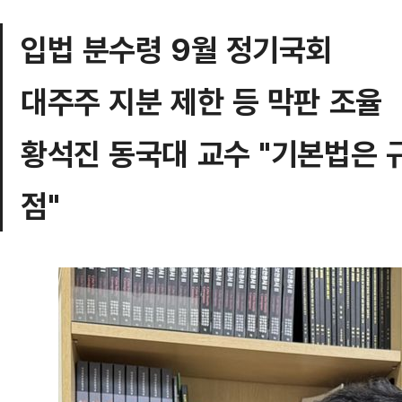
입법 분수령 9월 정기국회
대주주 지분 제한 등 막판 조율
황석진 동국대 교수 "기본법은 
점"