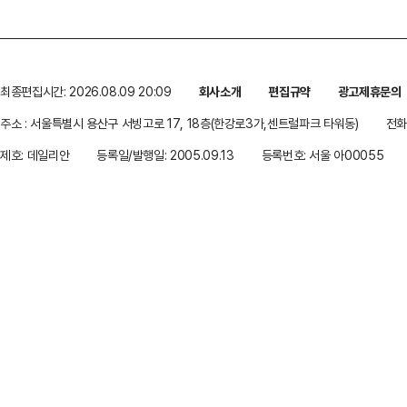
최종편집시간: 2026.08.09 20:09
회사소개
편집규약
광고제휴문의
주소 : 서울특별시 용산구 서빙고로 17, 18층(한강로3가,센트럴파크 타워동)
전화 
제호: 데일리안
등록일/발행일: 2005.09.13
등록번호: 서울 아00055