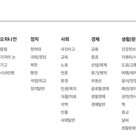
오피니언
정치
사회
경제
생활/문
칼럼
청와대
사건사고
금융
건강정보
기자의 눈
국회/정당
교육
증권
자동차/
기고
북한
노동
산업/재계
도로/교
시사만평
행정
언론
중기/벤처
여행/레
국방/외교
환경
부동산
음식/맛
정치일반
인권/복지
글로벌경제
패션/뷰
식품/의료
생활경제
공연/전
지역
경제일반
책
인물
종교
사회일반
날씨
생활문화