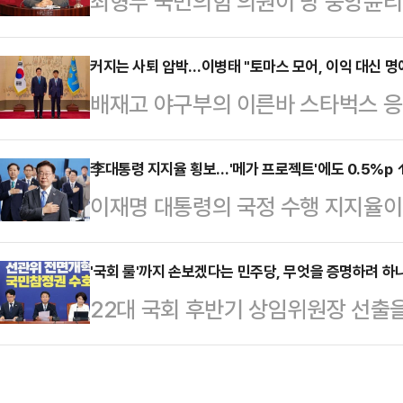
최형두 국민의힘 의원이 당 중앙윤리
목의 주가가 하락한 뒤 다시 제자리
하기 어려울 수 있다고 내다봤다. '징
'음의 복리 효과'로 인해 투자자 손
의원뿐만 아니라 친장(친장동혁)계까
커지는 사퇴 압박…이병태 "토마스 모어, 이익 대신 명
의힘 의원은 6일 페이스북에 "코스
배재고 야구부의 이른바 스타벅스 응원
원의 설명이다.최 의원은 6일 KBS
SK하이닉스 레버리지 ETF에 몰린 
됐다"고 주장해 논란이 된 이병태 
원을 비롯해 중진들, 친장계로 분
키고 있다"고 비판했…
영국 정치가이자 사상가인 토마스 모
李대통령 지지율 횡보…'메가 프로젝트'에도 0.5%p 
하는 것을 보면, 윤리위가 징계를 내
이재명 대통령의 국정 수행 지지율이 0
조했다.이 부위원장은 6일 페이스북에
최 의원은 윤리위에 50여명의 징계 
정 평가는 49.2%로, 6월 셋째 주 
을 올리고 "만약 명예(신의)가 이익
소는 당원이나 외…
연속 긍정 평가를 앞서고 있다.리얼
'국회 룰'까지 손보겠다는 민주당, 무엇을 증명하려 하
로워질 것"이라는 15~16세기 영국
22대 국회 후반기 상임위원장 선
29일부터 이달 3일까지 무선 100%
을 공유했다.이 부위원장은 "헨리 
지 거머쥔 더불어민주당의 입법 속도
국정수행 긍정 평가는 47.0%로 지
스스로 영국의…
보는 시선이 위태롭기 짝이 없는 상황
49.2%로 0.3%p 내렸으나 오차범