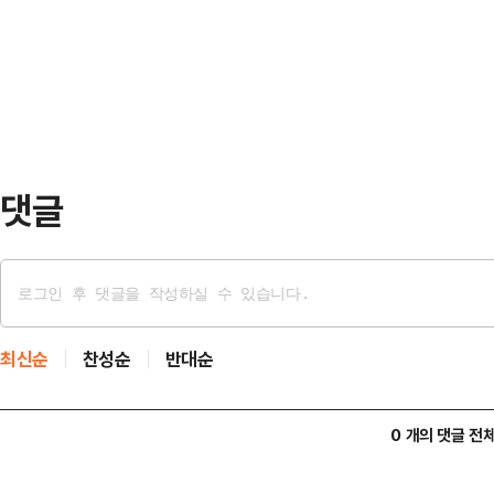
으로 바뀌는 모양새다. 야당과 언론이
름'은 3.8%였다.권역별로는 부산·
방어용 법사위', '공소취소 특검법 
무겁게 받아들여야 할 시점이다.​그
불식시키기는커녕 도리어 부채질하고 
원내대표가 소수 야…
댓글
최신순
찬성순
반대순
0 개의 댓글 전