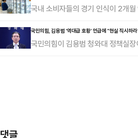
국내 소비자들의 경기 인식이 2개월
한 7697.76로 출발했다. 개미 매
까지 이어지고 유가가 배럴당 125달
주가 상승 등으로 심리 개선세가 이어
램매수호가 일시효력정지(매수 사이
결과를 예상해…
실성에도 전반적인 낙관 기조가 유지됐
국민의힘, 김용범 '역대급 호황' 언급에 "현실 직시하라
오전 9시 12분 52초께 코스피20
국민의힘이 김용범 청와대 정책실장이
6월 소비자동향조사 결과'에 따르면 
수호가의 효력이 정지됐다고 전했다
평가한 데 대해 "현실을 직시하라"며
106.6으로, 지난달(106.1) 대비
4699…
일 논평을 내고 "김용범 정책실장의 '
(CSI) 중 6개 주요지수를 이용해 
SNS 게시글은 현 정권의 현실 인식
월~2025년 12월)를 기준값(100
나라하게 보여준다"며 "도대체 지금
지고 있다는 것이냐"라고 꾸짖었다.
영업자들의 가게냐. 치솟는 물가에 
냐"라며 "월세와 …
댓글