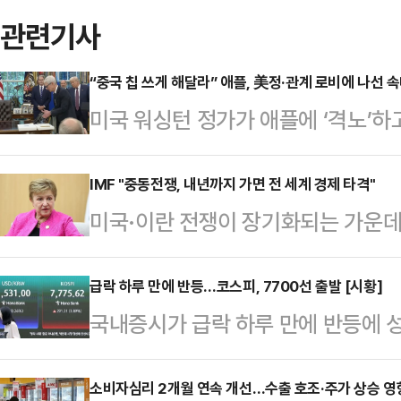
관련기사
“중국 칩 쓰게 해달라” 애플, 美정·관계 로비에 나선 
미국 워싱턴 정가가 애플에 ‘격노’하고
반도체 품귀 현상이 빚어지면서 맥북
상한 애플이 수출금지 대상인 중국산
IMF "중동전쟁, 내년까지 가면 전 세계 경제 타격"
미국·이란 전쟁이 장기화되는 가운데 
고 있는 것으로 알려졌기 때문이다.
이 내년까지 이어질 경우 일부 국가는
플이 중국 판매용 제품에 사용할 메
론, 전 세계가 공급망 위험에 노출
급락 하루 만에 반등…코스피, 7700선 출발 [시황]
存儲)와 창장메모리(YMTC·長江
국내증시가 급락 하루 만에 반등에 
르기에바 IMF 총재는 4일(현지시
있다"고 미 블룸버그통신이 지난 1일
오전 9시 24분 코스피 지수는 전 거래
리 힐튼 호텔에서 열린 경제·금융 포럼
용을 중국 판매용으로 …
7746.12을 가리키고 있다.지수는 
소비자심리 2개월 연속 개선…수출 호조·주가 상승 영
로 참석해 이같이 말했다.게오르기에바