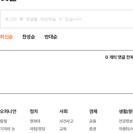
최신순
찬성순
반대순
0 개의 댓글 전
오피니언
정치
사회
경제
생활/문
칼럼
청와대
사건사고
금융
건강정보
기자의 눈
국회/정당
교육
증권
자동차/