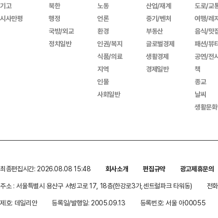
기고
북한
노동
산업/재계
도로/교
시사만평
행정
언론
중기/벤처
여행/레
국방/외교
환경
부동산
음식/맛
정치일반
인권/복지
글로벌경제
패션/뷰
식품/의료
생활경제
공연/전
지역
경제일반
책
인물
종교
사회일반
날씨
생활문화
최종편집시간: 2026.08.08 15:48
회사소개
편집규약
광고제휴문의
주소 : 서울특별시 용산구 서빙고로 17, 18층(한강로3가,센트럴파크 타워동)
전화 
제호: 데일리안
등록일/발행일: 2005.09.13
등록번호: 서울 아00055