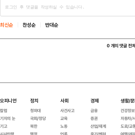
최신순
찬성순
반대순
0 개의 댓글 전
오피니언
정치
사회
경제
생활/문
칼럼
청와대
사건사고
금융
건강정보
기자의 눈
국회/정당
교육
증권
자동차/
기고
북한
노동
산업/재계
도로/교
시사만평
행정
언론
중기/벤처
여행/레