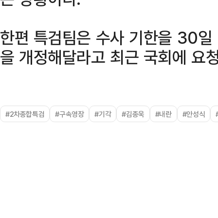
한편 특검팀은 수사 기한을 30일
을 개정해달라고 최근 국회에 요청
#2차종합특검
#구속영장
#기각
#김종욱
#내란
#안성식