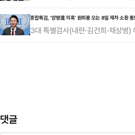
검팀이 12·3 비상계엄 당시 내란 
내에서 발생한 일들을 시간 흐름에 
계엄 당시 …
부 의장을 '내란 중요임무 종사 혐의
종합특검, '양평道 의혹' 원희룡 오는 8일 재차 소환 
엄 선포 직후인 지난 2024년 12월 
3대 특별검사(내란·김건희·채상병) 
지를 통해 "금일 김 전 의장과 이재
장관이 합참 전투통제실에서 지휘관 
검팀은 '서울~양평고속도로 노선 변
합참차장, 김흥준 전 육군본부 정책실
은 이 자리에서…
장관에게 피의자 소환을 재차 통보했
혐의로 기소했다"고 밝혔다.김 전 의장
전 장관에게 오는 8일 출석을 요구
엄 선포 당시 합참 지휘통제실에서 
다.앞서 특검팀은 '양평고속도로 노선
도 이를 막…
남용 혐의 피의자로 입건하고 오는 
폐문부재로 통지서는 전달되지 못한
경 의혹은 2023년…
댓글