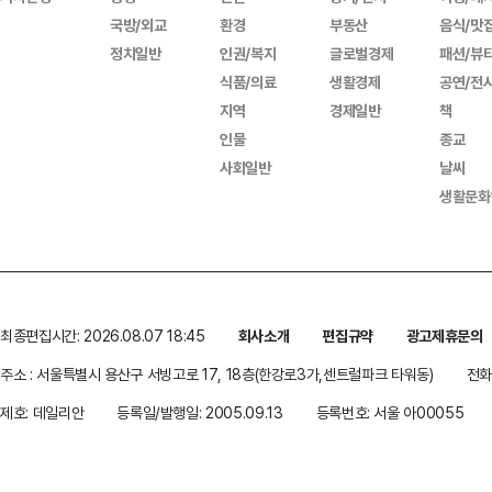
국방/외교
환경
부동산
음식/맛
정치일반
인권/복지
글로벌경제
패션/뷰
식품/의료
생활경제
공연/전
지역
경제일반
책
인물
종교
사회일반
날씨
생활문화
최종편집시간: 2026.08.07 18:45
회사소개
편집규약
광고제휴문의
주소 : 서울특별시 용산구 서빙고로 17, 18층(한강로3가,센트럴파크 타워동)
전화 
제호: 데일리안
등록일/발행일: 2005.09.13
등록번호: 서울 아00055