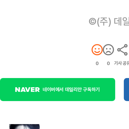
©(주) 데
기사 공
0
0
네이버에서 데일리안 구독하기