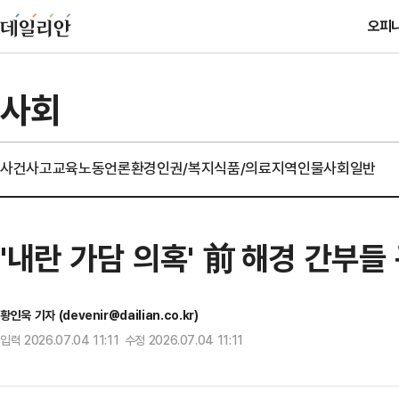
오피
사회
사건사고
교육
노동
언론
환경
인권/복지
식품/의료
지역
인물
사회일반
'내란 가담 의혹' 前 해경 간부
황인욱 기자 (devenir@dailian.co.kr)
입력 2026.07.04 11:11 수정 2026.07.04 11:11