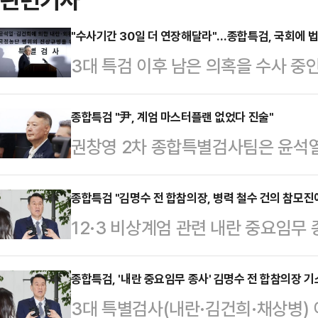
"수사기간 30일 더 연장해달라"…종합특검, 국회에 법
3대 특검 이후 남은 의혹을 수사 
특검법 개정을 통해 수사 기한을 30
계에 따르면 특검팀은 지난 1일 국
종합특검 "尹, 계엄 마스터플랜 없었다 진술"
권창영 2차 종합특별검사팀은 윤석열
서영교 의원에게 이같은 내용의 특검
포만 하는 거였다"며 '마스터플랜'은
특검팀은 수사 기한을 30일씩 최대 두
일 법조계에 따르면 김정민 특검보는
종합특검 "김명수 전 합참의장, 병력 철수 건의 참모진
수사를 개시한 특검팀은 1차 수사 기
12·3 비상계엄 관련 내란 중요임무
당시 '비상계엄을 언제 시작해서 언제
신청했다. 이에 따라 특검팀은 오는 
국군합동참모본부 의장이 병력 철수를
는지'에 대한 질문에 "그냥 선포만 
러나 앞선…
소극적으로 대응했다고 특검팀이 밝혔
종합특검, '내란 중요임무 종사' 김명수 전 합참의장 기
조치를 취한 바가 없다"고 답했다고 
3대 특별검사(내란·김건희·채상병) 
수사한 권창영 2차종합특검팀은 이날
대통령을 군형법상 반란 혐의 피의자