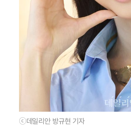
ⓒ데일리안 방규현 기자