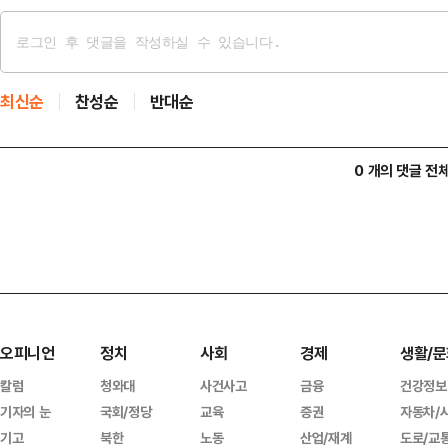
최신순
찬성순
반대순
0 개의 댓글 전
오피니언
정치
사회
경제
생활/문
칼럼
청와대
사건사고
금융
건강정보
기자의 눈
국회/정당
교육
증권
자동차/
기고
북한
노동
산업/재계
도로/교