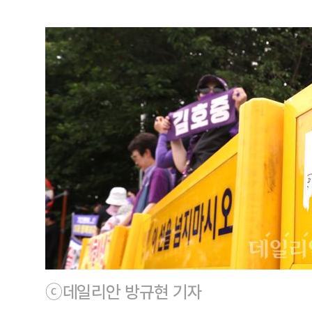
ⓒ데일리안 방규현 기자