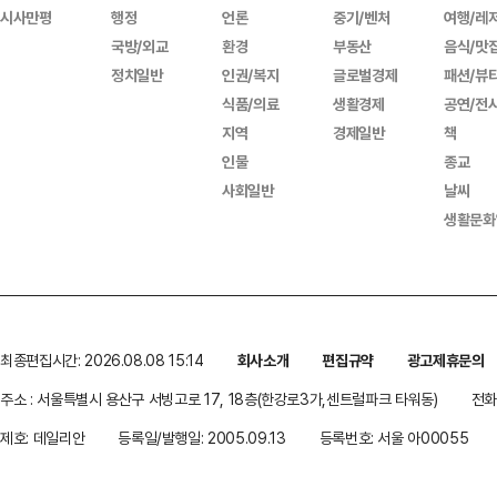
시사만평
행정
언론
중기/벤처
여행/레
국방/외교
환경
부동산
음식/맛
정치일반
인권/복지
글로벌경제
패션/뷰
식품/의료
생활경제
공연/전
지역
경제일반
책
인물
종교
사회일반
날씨
생활문화
최종편집시간: 2026.08.08 15:14
회사소개
편집규약
광고제휴문의
주소 : 서울특별시 용산구 서빙고로 17, 18층(한강로3가,센트럴파크 타워동)
전화 
제호: 데일리안
등록일/발행일: 2005.09.13
등록번호: 서울 아00055