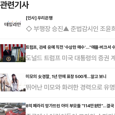
관련기사
[인사] 우리은행
◇ 부행장 승진▲ 준법감시인 조윤
준구[소속장 승진]◇금융센터 지점장
지은 ▲ 명동 구민수 ▲ 성수동 변교
트럼프, 관세 유예 직전 '수상한 매수'…"애플·버크셔
도널드 트럼프 미국 대통령의 증권 
▲ 안양 성의진 ▲ 평택 장하선 ▲
이 주요 정책 발표와 맞물린 것으로
경숙 ▲ 중산 유경주◇BIZ어드바
고 있다.월스트리트저널(WSJ)은 3
미모의 女경찰, 1년 만에 표창 500개…알고 보니
부 부장대우▲ 종로기업 최원선 ▲
뛰어난 미모와 화려한 경력으로 유명
산공개 자료를 분석한 결과, 트럼프
개인상품마케팅부 남문희 ▲ 여신지
공모해 수사 실적을 조직적으로 부풀
만1000건이 넘는 주식 거래가 이뤄
인사부 최준영 ▲ 인수금융부 김광일
(현지시간) 대만 미러뉴스와 TVBS
8억 페라리 망가뜨린 아이 부모들 "114만원만"...결국
책 발표 전후에 집중됐다고 보도했다