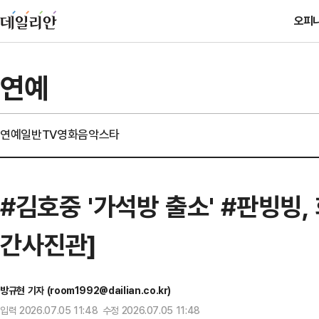
오피
연예
연예일반
TV
영화
음악
스타
#김호중 '가석방 출소' #판빙빙,
간사진관]
방규현 기자 (room1992@dailian.co.kr)
입력 2026.07.05 11:48 수정 2026.07.05 11:48