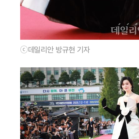
ⓒ데일리안 방규현 기자