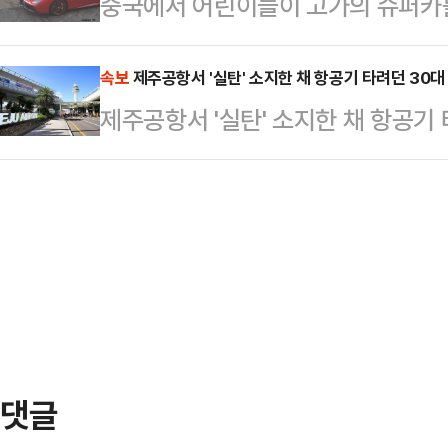
중국에서 어린이들이 고가의 슈퍼카
소속 여성 경찰 A씨는 공문서위조 등
었다. 당시 미국 증시는 트럼프 대통령
아동 보호자들 간 배상 갈등이 법정 
명문 시립대에서 프랑스어를 전공한 
한 상태였다. 그…
국 관찰자망에 따르면 윈난성 쿤밍에
속보
제주공항서 '실탄' 소지한 채 항공기 타려던 30대
2014년 경찰로 진로를 바꿨다. 경
제주공항서 '실탄' 소지한 채 항공기
이 어린이들의 장난으로 파손됐다며 
교를 졸업한 뒤 신이경찰서에서 근무
가 지난 2020년 약 360만위안(약
외모, 친화적인 성격으…
당시 어린이 4명이 차량 위에 올라가
유리 등에 흠집이 생겼고 범퍼에는 
비스센터에…
댓글