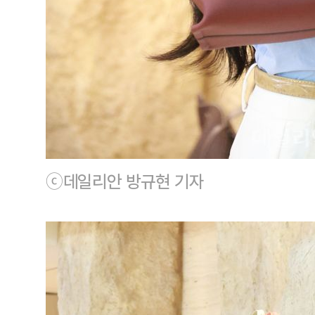
ⓒ데일리안 방규현 기자