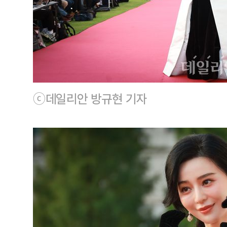
ⓒ데일리안 방규현 기자