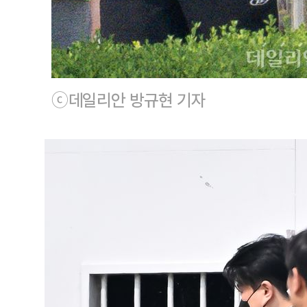
ⓒ데일리안 방규현 기자