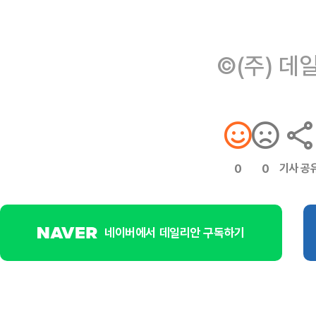
©(주) 데
기사 공
0
0
네이버에서 데일리안 구독하기