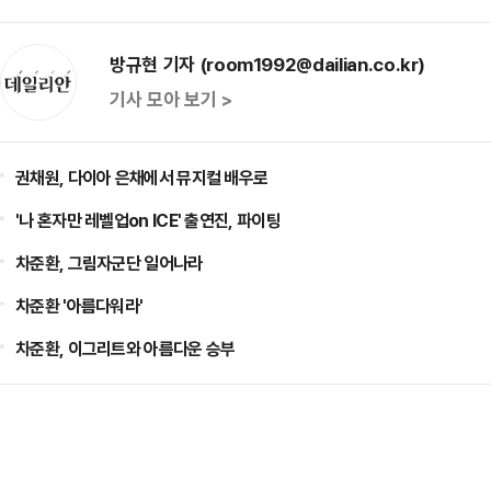
방규현 기자 (room1992@dailian.co.kr)
기사 모아 보기 >
권채원, 다이아 은채에서 뮤지컬 배우로
'나 혼자만 레벨업on ICE' 출연진, 파이팅
차준환, 그림자군단 일어나라
차준환 '아름다워라'
차준환, 이그리트와 아름다운 승부