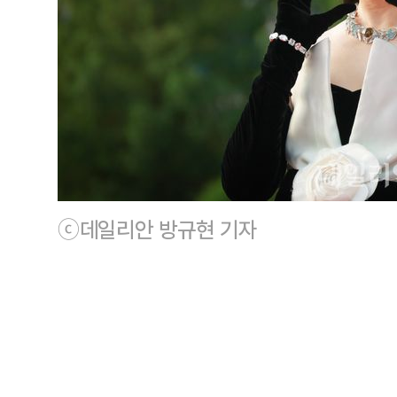
ⓒ데일리안 방규현 기자