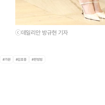
ⓒ데일리안 방규현 기자
#가원
#김호중
#판빙빙