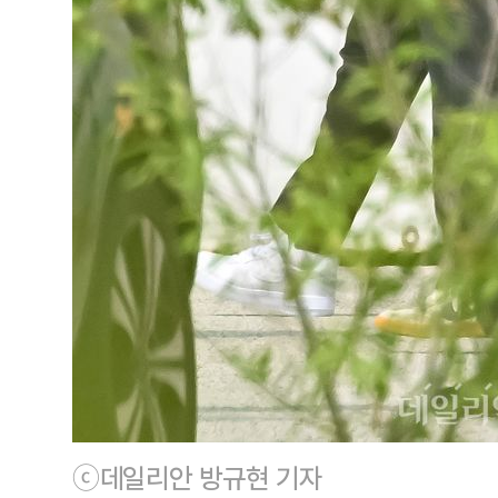
ⓒ데일리안 방규현 기자