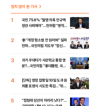
정치 많이 본 기사
.
1
국민 75.6% "탈영 의혹 안규백
장관 사퇴해야"…천하람 "병적기
록 즉각 공개하라"
2
李 "개정 형소법 안 읽어봐" 일파
만파…국민의힘 지도부 "정신세
계 궁금하다"
3
과거 쿠데타가 사관학교 통합 명
분?…국민의힘 "李대통령, 국민
앞에 설명하라"
4
[단독] 영장 집행일 10일 도과 원
희룡 포렌식 시도한 특검…"위법
증거 수집" 지적
5
​"정청래 당선이 차라리 낫다?"…