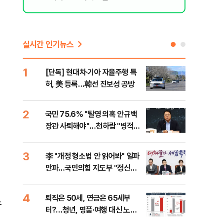
실시간 인기뉴스
1
6
[단독] 현대차·기아 자율주행 특
롯데
허, 美 등록…韓선 진보성 공방
률 
로"
2
7
국민 75.6% "탈영 의혹 안규백
"통
장관 사퇴해야"…천하람 "병적기
길"
록 즉각 공개하라"
3
8
李 "개정 형소법 안 읽어봐" 일파
치솟
만파…국민의힘 지도부 "정신세
만에
계 궁금하다"
4
9
퇴직은 50세, 연금은 65세부
[단
소
터?…청년, 명품·여행 대신 노후
희룡