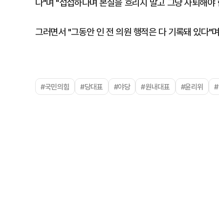
다"며 "섭섭하다며 본질을 흐리지 말고 그냥 사퇴해야 
그러면서 "그동안 인 전 의원 행적은 다 기록돼 있다"며
#국민의힘
#당대표
#야당
#원내대표
#윤리위