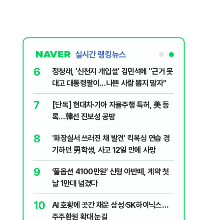
실시간 랭킹뉴스
6
 꼴 만들었
정청래, '신천지 개입설' 김민석에 "근거 못
대고 대통령팔이…나쁜 사람 뽑지 말자"
7
?"…국민의힘
[단독] 현대차·기아 자율주행 특허, 美 등
록…韓선 진보성 공방
8
백 장관 사퇴
'화장실서 쓰러진 채 발견' 킥복싱 연습 경
 공개하라"
기하던 男학생, 사고 12일 만에 사망
9
...전문가
‘풀옵션 4100만원’ 신형 아반떼, 계약 첫
날 1만대 넘겼다
10
 떠오른
AI 호황에 곳간 채운 삼성·SK하이닉스…
주주환원 확대 눈길