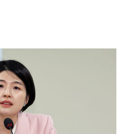
1
"우리가 지지했던 인간들이 이
다" 허지웅 일침
2
​"정청래 당선이 차라리 낫다
내부서 나오는 이색 셈법
3
국민 75.6% "탈영 의혹 안규
해야"…천하람 "병적기록 즉각
4
태풍 '돌핀' 와도 찜통더위 계속
"8월 중순까지 폭염"
5
기껏 생수 보냈더니 "화장실 물
다"...日 누리꾼 발언 ‘역풍’