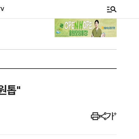
TV
원톱"