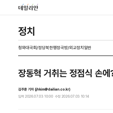
정치
청와대
국회/정당
북한
행정
국방/외교
정치일반
장동혁 거취는 정점식 손에?
김주훈 기자 (jhkim@dailian.co.kr)
입력 2026.07.03 10:00 수정 2026.07.03 10:14