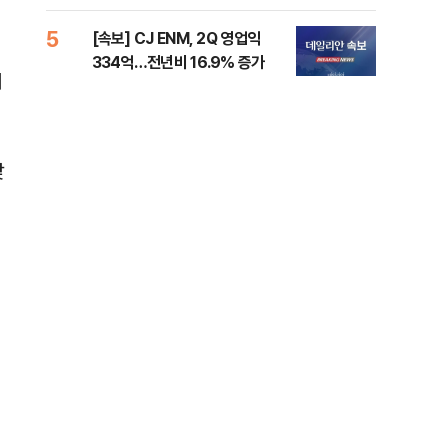
준비 [Now 2.30]
증거
5
10
[속보] CJ ENM, 2Q 영업익
과거
334억…전년비 16.9% 증가
분?
내
앞에
맞