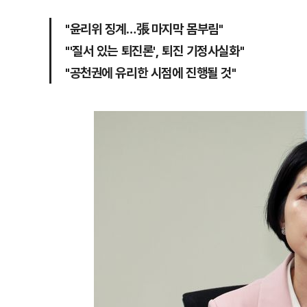
"윤리위 징계…張 마지막 몸부림"
"'질서 있는 퇴진론', 퇴진 기정사실화"
"공천권에 유리한 시점에 진행될 것"