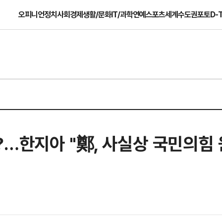
오피니언
정치
사회
경제
생활/문화
IT/과학
연예
스포츠
세계
수도권
포토
D-
…한지아 "鄭, 사실상 국민의힘 