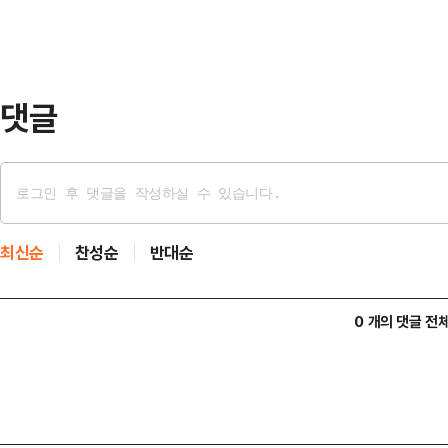
끈 재벌가 인사이자 스포츠 행정가로
은 긴 시간만큼 깊고 무겁다. 기업가
케묵은 축구협회의 시스템을…
댓글
최신순
찬성순
반대순
0 개의 댓글 전