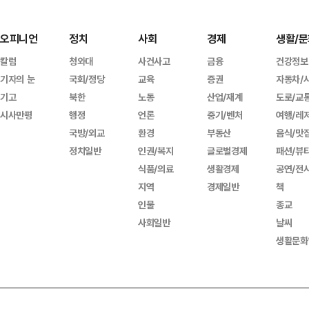
오피니언
정치
사회
경제
생활/문
칼럼
청와대
사건사고
금융
건강정보
기자의 눈
국회/정당
교육
증권
자동차/
기고
북한
노동
산업/재계
도로/교
시사만평
행정
언론
중기/벤처
여행/레
국방/외교
환경
부동산
음식/맛
정치일반
인권/복지
글로벌경제
패션/뷰
식품/의료
생활경제
공연/전
지역
경제일반
책
인물
종교
사회일반
날씨
생활문화