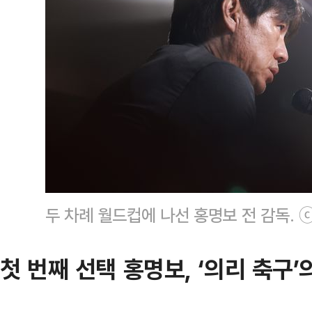
두 차례 월드컵에 나선 홍명보 전 감독. 
첫 번째 선택 홍명보, ‘의리 축구’