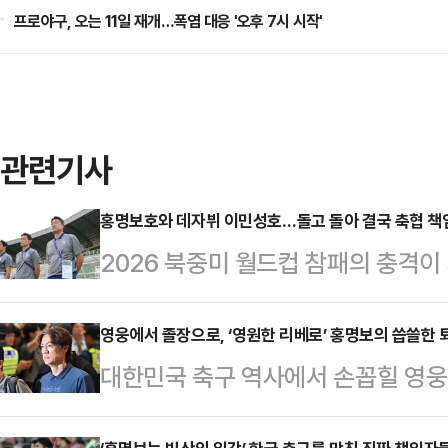
프로야구, 오는 11일 재개…폭염 대응 '오후 7시 시작'
관련기사
홍명보호와 데자뷔 이민성호…돌고 돌아 결국 축협 책
2026 북중미 월드컵 참패의 충격이 
의 불안 요소와 마주한다. 이번에는 
아시안게임에 나설 23세 이하(U-2
영웅에서 졸장으로, ‘영원한 리베로’ 홍명보의 씁쓸한 
대한민국 축구 역사에서 손꼽힐 영
23 대표팀은 올해 초 사우디아라비아에
실상 축구계를 떠나게 됐다. 2026
에서 4위라는 초라한 성적표를 받아 