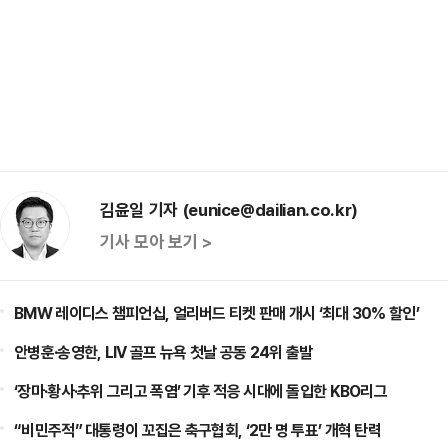
김윤일 기자 (eunice@dailian.co.kr)
기사 모아 보기 >
BMW 레이디스 챔피언십, 얼리버드 티켓 판매 개시 ‘최대 30% 할인’
안병훈·송영한, LIV 골프 뉴욕 첫날 공동 24위 출발
‘장마·황사·추위 그리고 폭염’ 기후 적응 시대에 돌입한 KBO리그
“비민주적” 대통령이 꼬집은 축구협회, ‘2만 명 투표’ 개혁 탄력