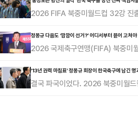
한 성적표를 받아 든 홍명보 전 국가
‘홍명보는 빙산의 일각’ 한국 축구를 망친 진짜 책임자
회 내내 이어진 무색무취한 전술과 
2026 FIFA 북중미월드컵 32강
년대와 2000년대 초반, 한국 축구
이하 대표팀의 근간은 2023년 FIF
성난 여론의 화살이 홍명보 감독을 
리베로'라 불렸던 선수다. 2002 한
부족, 단조로운 스리백의 붕괴, 선수
정몽규 다음도 ‘깜깜이 선거?’ 어디서부터 뜯어 고쳐야
전 승부차기 마지막 키커로 나서 골망
2026 국제축구연맹(FIFA) 북중
구’의 한계 등 홍명보 감독의 무능이
그 장면은 애국가의 주요 장면이자 
악의 성적으로 한국 축구 쇄신에 대
독은 사퇴를 발표하며 한 발 물러섰
명장면으로…
터 제대로 바꾸기 위해서는 대한축구
‘13년 권력 마침표’ 정몽규 회장이 한국축구에 남긴 명
도자를 투명한 검증 과정 없이 다시 
결국 파국이었다. 2026 북중미월
요하다는 지적이다.때마침 감독 선임
임은 홍 감독을 선임한 대한축구협회
를 받아 든 대한민국 축구의 수장 
정소송에 승부조작 축구인의 기습 사
문제 많은 …
권좌에서 물러난다. 2013년 한국
대한축구협회장이 임기를 채우지 않
했던 기업가 출신의 행정가는 마지막
회장부터 잘 뽑아야 한다는 목소리가
등을 돌리며 불명예 퇴진의 길을 걷
장은 북중미월드컵을 끝으로 자진…