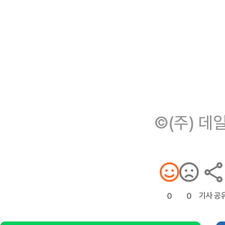
©(주) 데
기사 공
0
0