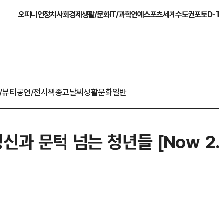
오피니언
정치
사회
경제
생활/문화
IT/과학
연예
스포츠
세계
수도권
포토
D-
/뷰티
공연/전시
책
종교
날씨
생활문화일반
과 문턱 넘는 청년들 [Now 2.