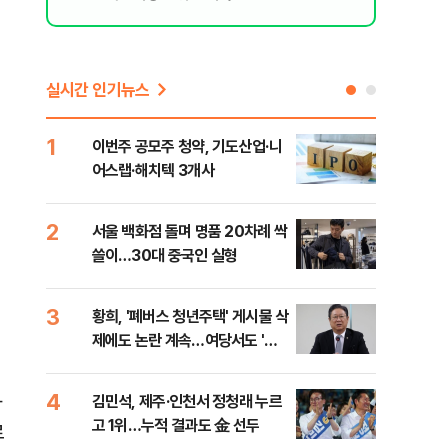
실시간 인기뉴스
1
6
이번주 공모주 청약, 기도산업·니
李,
어스랩·해치텍 3개사
국민
李 
2
7
서울 백화점 돌며 명품 20차례 싹
[단
쓸이…30대 중국인 실형
1%
3
8
황희, '폐버스 청년주택' 게시물 삭
정청
제에도 논란 계속…여당서도 '내
판"
로남불' 비판
민석
4
9
과
김민석, 제주·인천서 정청래 누르
[속
고 1위…누적 결과도 金 선두
선거
료