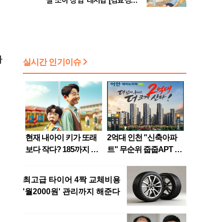
철 '소아 장염' 대처법 [김효경의
데일리 헬스]
하