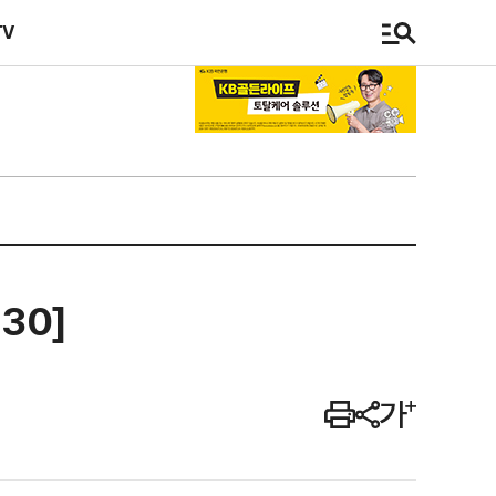
TV
30]