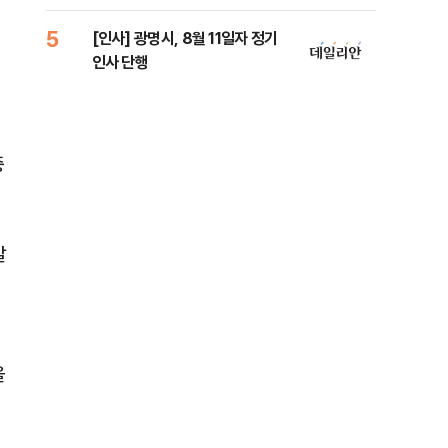
리
5
10
[인사] 광명시, 8월 11일자 정기
"정
인사 단행
도 
원 
중
말
을