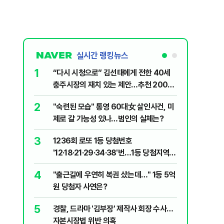
실시간 랭킹뉴스
1
6
“다시 시청으로” 김선태에게 전한 40세
김민석, 
충주시장의 재치 있는 제안…추천 2000
누적 결과
개
2
7
"숙련된 모습" 통영 60대女 살인사건, 미
"정청래,
제로 갈 가능성 있나…범인의 실체는?
말라"…친
격돌
3
8
1236회 로또 1등 당첨번호
최악의 
'12·18·21·29·34·38'번…1등 당첨지역
낮 최고 
어디?
4
9
"출근길에 우연히 복권 샀는데…" 1등 5억
‘탄약 고
원 당첨자 사연은?
색출하라
5
10
경찰, 드라마 '김부장' 제작사 회장 수사…
장애인 밀
자본시장법 위반 의혹
심도 실형