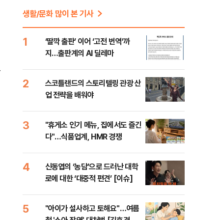
생활/문화 많이 본 기사
1
‘딸깍 출판’ 이어 ‘고전 번역’까
지…출판계의 AI 딜레마
요
2
스코틀랜드의 스토리텔링 관광 산
업 전략을 배워야
3
"휴게소 인기 메뉴, 집에서도 즐긴
다"…식품업계, HMR 경쟁
4
신동엽의 ‘농담’으로 드러난 대학
로에 대한 ‘대중적 편견’ [이슈]
5
"아이가 설사하고 토해요"…여름