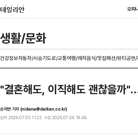
오피
생활/문화
건강정보
자동차/시승기
도로/교통
여행/레저
음식/맛집
패션/뷰티
공연
"결혼해도, 이직해도 괜찮을까"…A
손지연 기자 (nidana@dailian.co.kr)
입력 2026.07.03 11:23 수정 2026.07.04 18:48