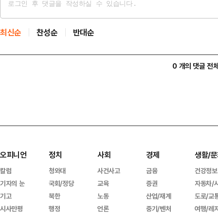
최신순
찬성순
반대순
0 개의 댓글 전
오피니언
정치
사회
경제
생활/문
칼럼
청와대
사건사고
금융
건강정보
기자의 눈
국회/정당
교육
증권
자동차/
기고
북한
노동
산업/재계
도로/교
시사만평
행정
언론
중기/벤처
여행/레