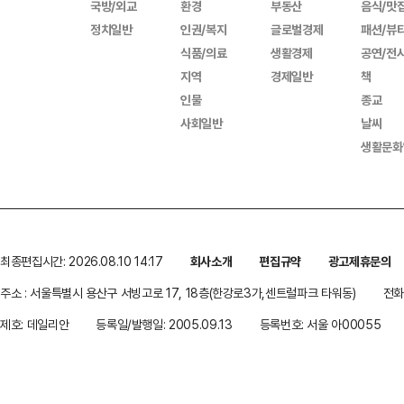
국방/외교
환경
부동산
음식/맛
정치일반
인권/복지
글로벌경제
패션/뷰
식품/의료
생활경제
공연/전
지역
경제일반
책
인물
종교
사회일반
날씨
생활문화
최종편집시간: 2026.08.10 14:17
회사소개
편집규약
광고제휴문의
주소 : 서울특별시 용산구 서빙고로 17, 18층(한강로3가,센트럴파크 타워동)
전화 
제호: 데일리안
등록일/발행일: 2005.09.13
등록번호: 서울 아00055