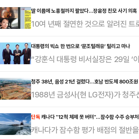
딸 이름에 노홍철까지 팔았다…장윤정 친모 사기 의혹
10여 년째 절연한 것으로 알려진 트
내세워 투자금을 받아 챙긴 사기 의
다.JTBC '사건반장'은 지난달 30
대통령의 빅쇼 한 번으로 ‘문조털래유’ 털리고 마나
“강훈식 대통령 비서실장은 29일 
제목으로 장윤정의 친모 육 모씨의 
감사해서 큰절을 하고 싶다고 했다’며
씨는 과거 찜질방에서 알게 된 피해자
신 것’이라고 했다”(조선일보).신문
청주 38년, 음성 21년 걸렸다…호남 반도체 800조원
낸다"고 말하며 장윤정과 주고받은 
1988년 금성사(현 LG전자)가 청주
최태원 SK그룹 회장과 차례로 인사하
다. 휴대전화 두 대를 이용해 장윤
이듬해 금성일렉트론이 가동을 시작한
사’였다. 대통령이 기업 총수에게 
한 것으로 알려졌…
→SK하이닉스로 이어지는 누적 투자 
단독
캐나다 "12척 체제 못 버텨"…잠수함 수주 승부처는
보는 건 처음이다. 이 회장이 총 26
캐나다가 잠수함 평가 배점의 절반을
통합 생산 기지로 성장했다.충북 음
내 투자 계획을 발표했으니 대통령으