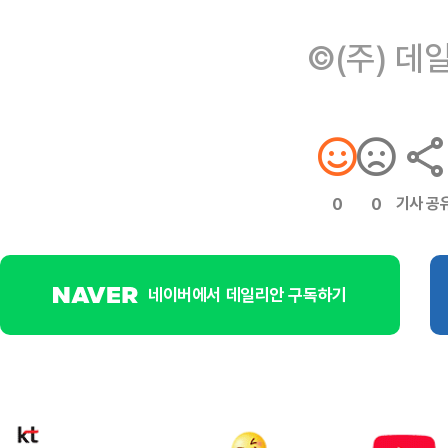
©(주) 데
기사 공
0
0
네이버에서 데일리안 구독하기