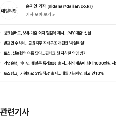
손지연 기자 (nidana@dailian.co.kr)
기사 모아 보기 >
뱅크샐러드, 보유 대출 이자 절감액 제시…‘MY 대출’ 신설
발표만 수차례…금융지주 지배구조 개편안 '차일피일'
토스, 신논현역 이름 단다…핀테크 첫 지하철 역명 병기
기업은행, 비대면 '햇살론 특례보증' 출시…취약계층에 최대 1000만원 지
토스뱅크, '키워봐요 31일적금' 출시…매일 저금하면 최고 연 10%
관련기사