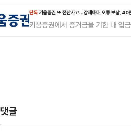
확인됐다. 캐나다 정부가 스스로 "
업으로 2005년 지정됐다. 그러나 
사람…
을 감당하기 어렵다"고 인정한 것이다
단독
키움증권 또 전산사고…강제매매 오류 보상, 40
반복하며 여전히 준공 카우트다운이 밀
키움증권에서 증거금을 기한 내 입
간 이를 유지·정비할 산업 기반을 함
년이 넘은 것이다.그런데 이번 정부는
가 이뤄지면서 투자자 피해가 발생했
요소라는 의미다.캐나다가 유지보수를
개월 만에…
에도 손실 전액 보상이 이뤄지지 않
존 4척 규모였던 잠수함 전력을 최대
계에 따르면, 지난달 29일 키움증권
다. 잠수함 숫자는 세 배로 늘어나
식되지 않아 반대매매가 진행됐다.투
야 하는 만큼, 캐…
매 해소 시한인 오전 8시45분보다 8
만원을 입금했다.하지만 장 개시 후 
매로 처분됐다.반대매매 …
댓글